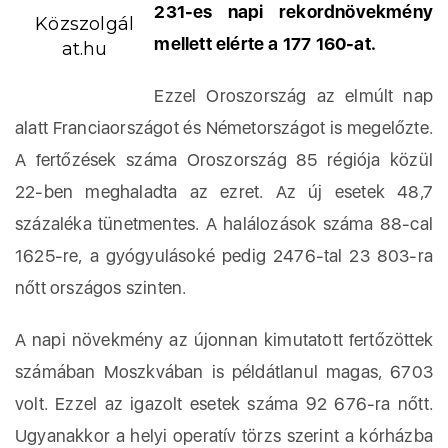
231-es napi rekordnövekmény
Közszolgál
mellett elérte a 177 160-at.
at.hu
Ezzel Oroszország az elmúlt nap
alatt Franciaországot és Németországot is megelőzte.
A fertőzések száma Oroszország 85 régiója közül
22-ben meghaladta az ezret. Az új esetek 48,7
százaléka tünetmentes. A halálozások száma 88-cal
1625-re, a gyógyulásoké pedig 2476-tal 23 803-ra
nőtt országos szinten.
A napi növekmény az újonnan kimutatott fertőzöttek
számában Moszkvában is példátlanul magas, 6703
volt. Ezzel az igazolt esetek száma 92 676-ra nőtt.
Ugyanakkor a helyi operatív törzs szerint a kórházba