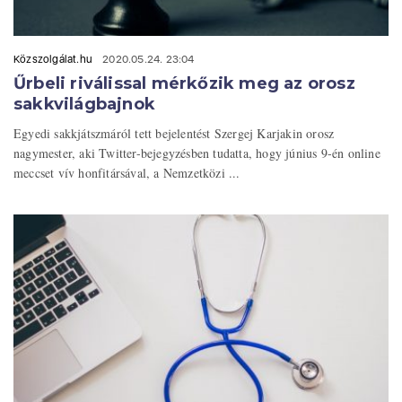
Közszolgálat.hu
2020.05.24. 23:04
Űrbeli riválissal mérkőzik meg az orosz
sakkvilágbajnok
Egyedi sakkjátszmáról tett bejelentést Szergej Karjakin orosz
nagymester, aki Twitter-bejegyzésben tudatta, hogy június 9-én online
meccset vív honfitársával, a Nemzetközi ...