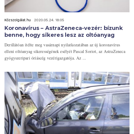
Közszolgálat.hu
2020.05.24. 18:05
Koronavírus – AstraZeneca-vezér: bízunk
benne, hogy sikeres lesz az oltóanyag
Derűlátóan ítélte meg vasárnapi nyilatkozatában az új koronavírus
elleni oltóanyag sikerességének esélyét Pascal Soriot, az AstraZeneca
gyógyszeripari óriáscég vezérigazgatója. Az ...