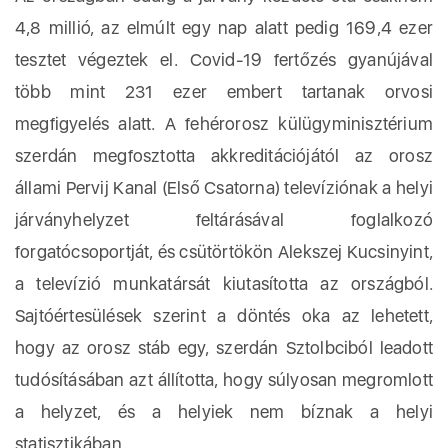
4,8 millió, az elmúlt egy nap alatt pedig 169,4 ezer
tesztet végeztek el. Covid-19 fertőzés gyanújával
több mint 231 ezer embert tartanak orvosi
megfigyelés alatt. A fehérorosz külügyminisztérium
szerdán megfosztotta akkreditációjától az orosz
állami Pervij Kanal (Első Csatorna) televíziónak a helyi
járványhelyzet feltárásával foglalkozó
forgatócsoportját, és csütörtökön Alekszej Kucsinyint,
a televízió munkatársát kiutasította az országból.
Sajtóértesülések szerint a döntés oka az lehetett,
hogy az orosz stáb egy, szerdán Sztolbciból leadott
tudósításában azt állította, hogy súlyosan megromlott
a helyzet, és a helyiek nem bíznak a helyi
statisztikában.