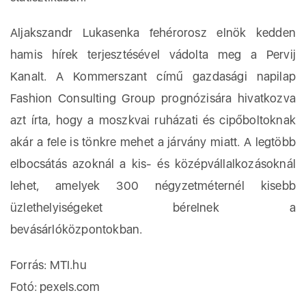
Aljakszandr Lukasenka fehérorosz elnök kedden
hamis hírek terjesztésével vádolta meg a Pervij
Kanalt. A Kommerszant című gazdasági napilap
Fashion Consulting Group prognózisára hivatkozva
azt írta, hogy a moszkvai ruházati és cipőboltoknak
akár a fele is tönkre mehet a járvány miatt. A legtöbb
elbocsátás azoknál a kis- és középvállalkozásoknál
lehet, amelyek 300 négyzetméternél kisebb
üzlethelyiségeket bérelnek a
bevásárlóközpontokban.
Forrás: MTI.hu
Fotó: pexels.com