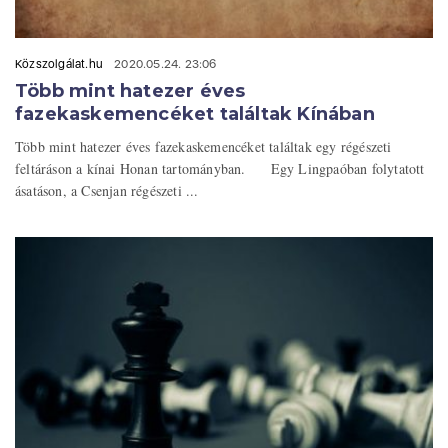
Közszolgálat.hu
2020.05.24. 23:06
Több mint hatezer éves
fazekaskemencéket találtak Kínában
Több mint hatezer éves fazekaskemencéket találtak egy régészeti
feltáráson a kínai Honan tartományban. Egy Lingpaóban folytatott
ásatáson, a Csenjan régészeti ...