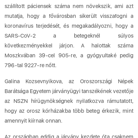
szállított páciensek száma nem növekszik, ami azt
mutatja, hogy a fővárosban sikerült visszafogni a
koronavírus terjedését, és megakadályozni, hogy a
SARS-CoV-2 a betegeknél súlyos
következményekkel járjon. A halottak száma
Moszkvában 39-cel 905-re, a gyógyultaké pedig
796-tal 9227-re nőtt.
Galina Kozsevnyikova, az Oroszországi Népek
Barátsága Egyetem járványügyi tanszékének vezetője
az NSZN hírügynökségnek nyilatkozva rámutatott,
hogy az orosz kórházakba több beteg érkezik, mint
amennyit kiírnak onnan.
Az országban eddig a járvány kezdete óta csaknem