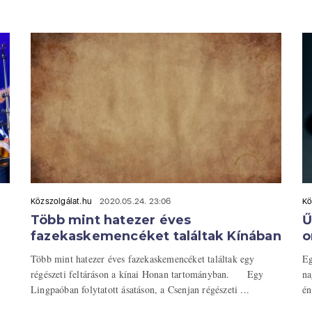
Közszolgálat.hu
2020.05.24. 23:06
Kö
Több mint hatezer éves
Ű
fazekaskemencéket találtak Kínában
o
Több mint hatezer éves fazekaskemencéket találtak egy
Eg
régészeti feltáráson a kínai Honan tartományban. Egy
na
Lingpaóban folytatott ásatáson, a Csenjan régészeti ...
én