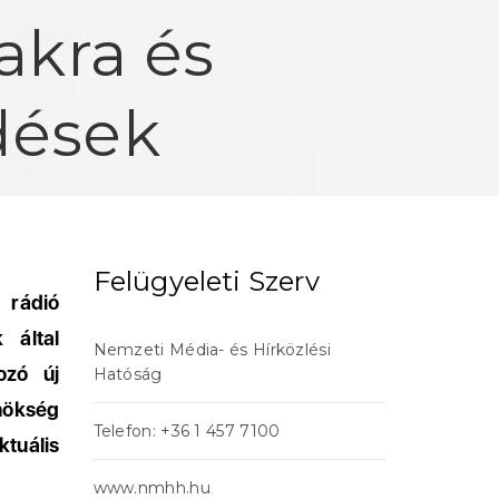
akra és
dések
Felügyeleti Szerv
 rádió
 által
Nemzeti Média- és Hírközlési
ozó új
Hatóság
nökség
Telefon: +36 1 457 7100
tuális
www.nmhh.hu