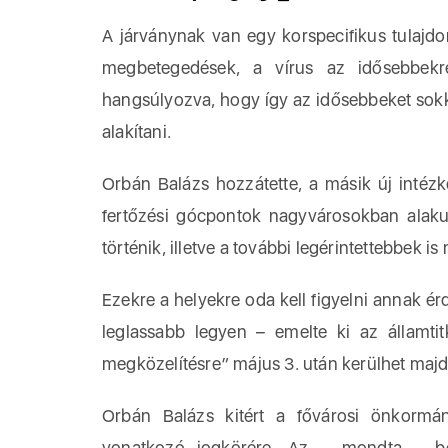
A járványnak van egy korspecifikus tulajd
megbetegedések, a vírus az idősebbekr
hangsúlyozva, hogy így az idősebbeket sokka
alakítani.
Orbán Balázs hozzátette, a másik új intézk
fertőzési gócpontok nagyvárosokban alaku
történik, illetve a további legérintettebbek i
Ezekre a helyekre oda kell figyelni annak ér
leglassabb legyen – emelte ki az államtit
megközelítésre” május 3. után kerülhet majd
Orbán Balázs kitért a fővárosi önkormány
vonatkozó jogkörére. Az – mondta – bev