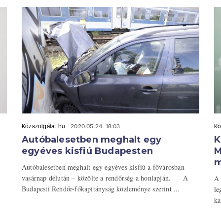
Közszolgálat.hu
2020.05.24. 18:03
Kö
Autóbalesetben meghalt egy
K
egyéves kisfiú Budapesten
M
m
Autóbalesetben meghalt egy egyéves kisfiú a fővárosban
vasárnap délután – közölte a rendőrség a honlapján. A
A 
Budapesti Rendőr-főkapitányság közleménye szerint ...
le
ka