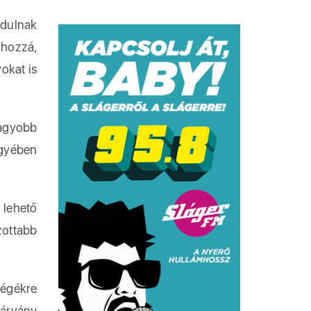
rdulnak
hozzá,
okat is
nagyobb
egyében
 lehető
zottabb
végékre
árvány