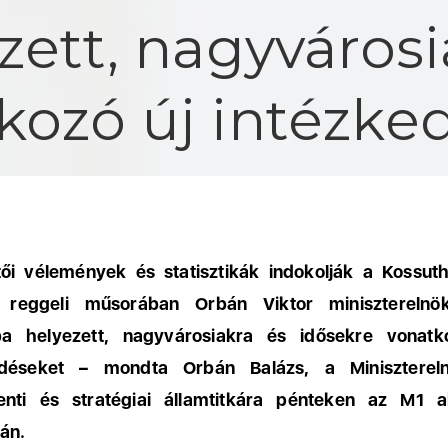
zett, nagyvárosi
kozó új intézke
ői vélemények és statisztikák indokolják a Kossuth
 reggeli műsorában Orbán Viktor miniszterelnök
sba helyezett, nagyvárosiakra és idősekre vonatk
edéseket – mondta Orbán Balázs, a Miniszterel
enti és stratégiai államtitkára pénteken az M1 ak
án.