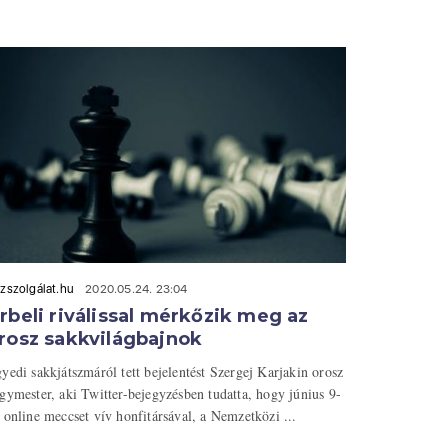
zszolgálat.hu
2020.05.24. 23:04
rbeli riválissal mérkőzik meg az
rosz sakkvilágbajnok
yedi sakkjátszmáról tett bejelentést Szergej Karjakin orosz
gymester, aki Twitter-bejegyzésben tudatta, hogy június 9-
 online meccset vív honfitársával, a Nemzetközi ...