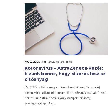
Közszolgálat.hu
2020.05.24. 18:05
Koronavírus – AstraZeneca-vezér:
bízunk benne, hogy sikeres lesz az
oltóanyag
Derűlátóan ítélte meg vasárnapi nyilatkozatában az új
koronavírus elleni oltóanyag sikerességének esélyét Pascal
Soriot, az AstraZeneca gyógyszeripari óriáscég
vezérigazgatója. Az ...