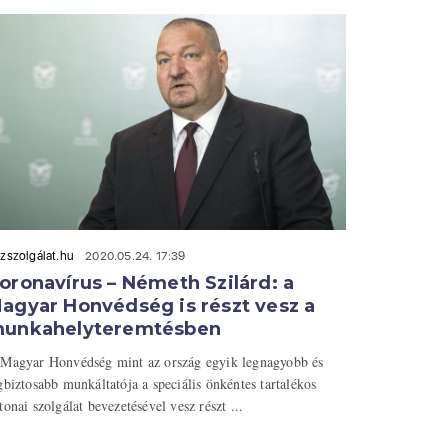
zszolgálat.hu
2020.05.24. 17:39
oronavírus – Németh Szilárd: a
agyar Honvédség is részt vesz a
unkahelyteremtésben
Magyar Honvédség mint az ország egyik legnagyobb és
gbiztosabb munkáltatója a speciális önkéntes tartalékos
tonai szolgálat bevezetésével vesz részt ...