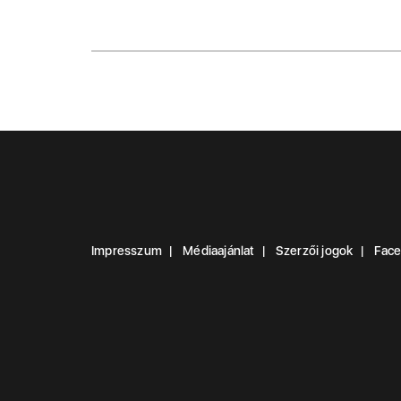
Impresszum
Médiaajánlat
Szerzői jogok
Fac