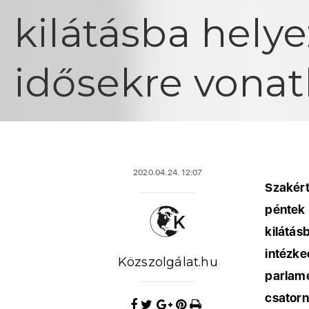
kilátásba helye
idősekre vonat
2020.04.24. 12:07
Szakért
péntek
kilátá
intézk
Közszolgálat.hu
parlam
csatorn