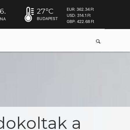
6.
27
°C
EUR: 362.34 Ft
USD: 314.1 Ft
BUDAPEST
INA
GBP: 422.68 Ft
dokoltak a