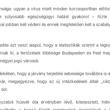
onsága: ugyan a vírus miatt minden korcsoportban előfo
e súlyosabb egészségügyi hatást gyakorol – fűzte 
l jobban kell védeni és ennek megfelelően kell a szabály
edés azt veszi alapul, hogy a statisztikák szerint a leg
lnak ki, a fertőzések többsége Budapesten és Pest m
s megyei jogú városok.
dekében, hogy a járvány terjedési sebessége továbbra is a
kár, megjegyezve, hogy az új intézkedések általi „cél
 sor.
zatok húsvét óta érvényben lévő, kiterjesztett, hét
áltotta a hozzá fűzött reményeket, hozzájárult a j