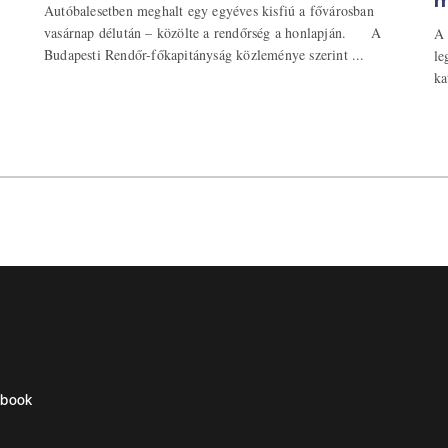
m
Autóbalesetben meghalt egy egyéves kisfiú a fővárosban
vasárnap délután – közölte a rendőrség a honlapján. A
A 
Budapesti Rendőr-főkapitányság közleménye szerint ...
le
ka
ebook