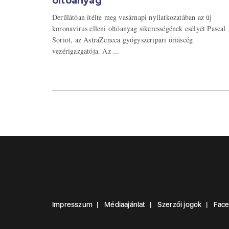
oltóanyag
Derűlátóan ítélte meg vasárnapi nyilatkozatában az új
koronavírus elleni oltóanyag sikerességének esélyét Pascal
Soriot, az AstraZeneca gyógyszeripari óriáscég
vezérigazgatója. Az ...
Impresszum
Médiaajánlat
Szerzői jogok
Fac