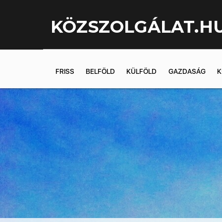
KÖZSZOLGÁLAT.H
FRISS
BELFÖLD
KÜLFÖLD
GAZDASÁG
K