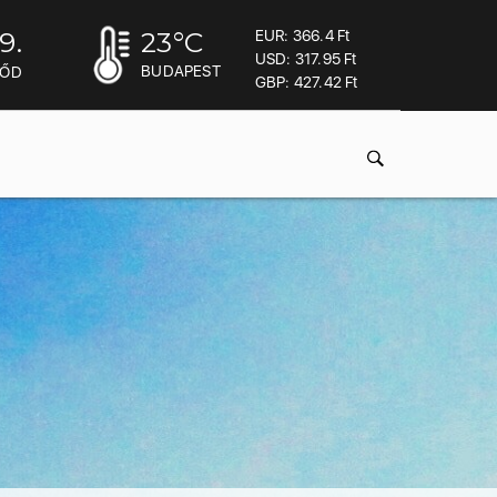
9.
23
°C
EUR: 366.4 Ft
USD: 317.95 Ft
BUDAPEST
MŐD
GBP: 427.42 Ft