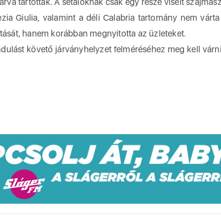
árva tartották. A sétálóknak csak egy része viselt szájmas
ezia Giulia, valamint a déli Calabria tartomány nem várt
ítását, hanem korábban megnyitotta az üzleteket.
ndulást követő járványhelyzet felméréséhez meg kell várn