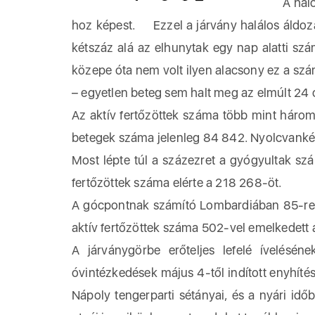
A halot
hoz képest. Ezzel a járvány halálos áldoza
kétszáz alá az elhunytak egy nap alatti sz
közepe óta nem volt ilyen alacsony ez a sz
– egyetlen beteg sem halt meg az elmúlt 24 ó
Az aktív fertőzöttek száma több mint három
betegek száma jelenleg 84 842. Nyolcvankét
Most lépte túl a százezret a gyógyultak szá
fertőzöttek száma elérte a 218 268-öt.
A gócpontnak számító Lombardiában 85-re c
aktív fertőzöttek száma 502-vel emelkedett
A járványgörbe erőteljes lefelé ívelésén
óvintézkedések május 4-től indított enyhítés
Nápoly tengerparti sétányai, és a nyári id