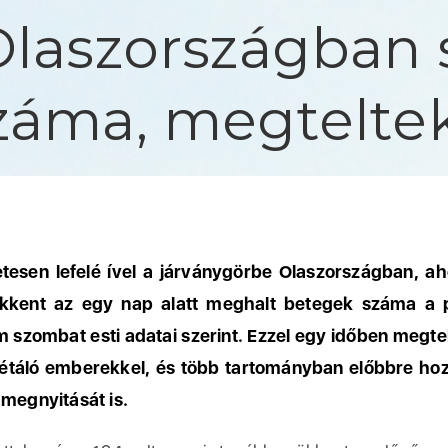
Olaszországban s
záma, megteltek
tesen lefelé ível a járványgörbe Olaszországban, a
ökkent az egy nap alatt meghalt betegek száma a p
 szombat esti adatai szerint. Ezzel egy időben megte
étáló emberekkel, és több tartományban előbbre hoz
 megnyitását is.