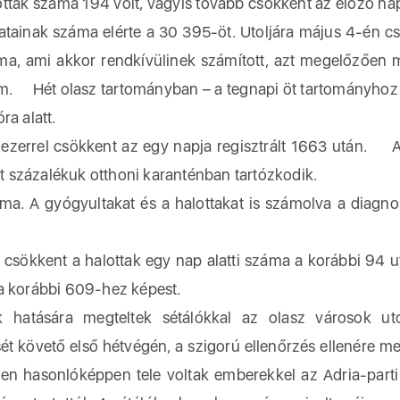
tak száma 194 volt, vagyis tovább csökkent az előző na
tainak száma elérte a 30 395-öt. Utoljára május 4-én c
áma, ami akkor rendkívülinek számított, azt megelőzően 
ám. Hét olasz tartományban – a tegnapi öt tartományhoz
ra alatt.
ezerrel csökkent az egy napja regisztrált 1663 után. A
 százalékuk otthoni karanténban tartózkodik.
ma. A gyógyultakat és a halottakat is számolva a diagnos
sökkent a halottak egy nap alatti száma a korábbi 94 u
 a korábbi 609-hez képest.
ek hatására megteltek sétálókkal az olasz városok ut
ét követő első hétvégén, a szigorú ellenőrzés ellenére me
őben hasonlóképpen tele voltak emberekkel az Adria-parti