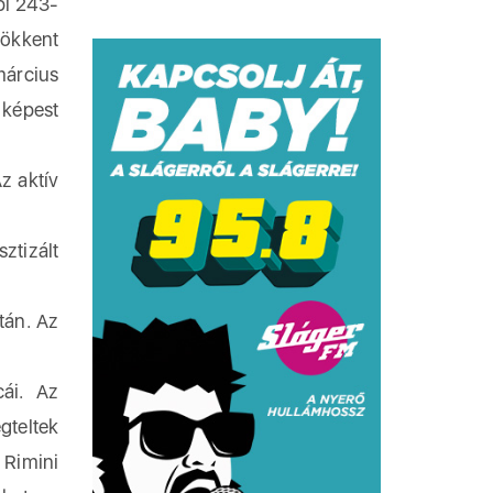
pi 243-
sökkent
március
 képest
z aktív
ztizált
tán. Az
cái. Az
gteltek
 Rimini