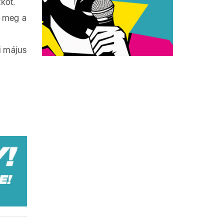
zkot.
a meg a
i május