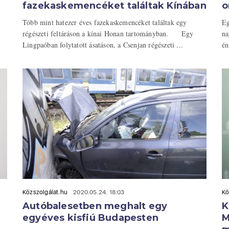
fazekaskemencéket találtak Kínában
o
Több mint hatezer éves fazekaskemencéket találtak egy
Eg
régészeti feltáráson a kínai Honan tartományban. Egy
na
Lingpaóban folytatott ásatáson, a Csenjan régészeti ...
én
Közszolgálat.hu
2020.05.24. 18:03
Kö
Autóbalesetben meghalt egy
K
egyéves kisfiú Budapesten
M