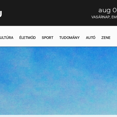
aug 0
U
VASÁRNAP, E
ULTÚRA
ÉLETMÓD
SPORT
TUDOMÁNY
AUTÓ
ZENE