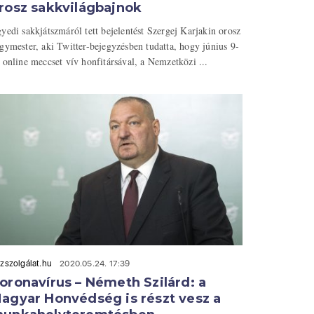
rosz sakkvilágbajnok
yedi sakkjátszmáról tett bejelentést Szergej Karjakin orosz
gymester, aki Twitter-bejegyzésben tudatta, hogy június 9-
 online meccset vív honfitársával, a Nemzetközi ...
zszolgálat.hu
2020.05.24. 17:39
oronavírus – Németh Szilárd: a
agyar Honvédség is részt vesz a