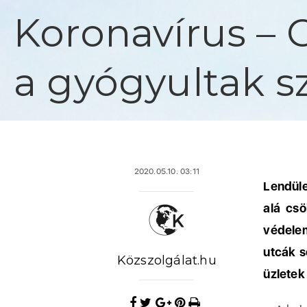
Koronavírus – 
a gyógyultak s
2020.05.10. 03:11
Lendüle
alá cs
védelem
utcák s
Közszolgálat.hu
üzletek