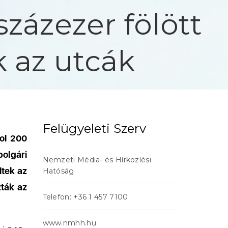
zázezer fölött
 az utcák
Felügyeleti Szerv
hol 200
olgári
Nemzeti Média- és Hírközlési
ltek az
Hatóság
ták az
Telefon: +36 1 457 7100
www.nmhh.hu