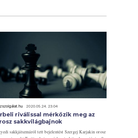
zszolgálat.hu
2020.05.24. 23:04
rbeli riválissal mérkőzik meg az
rosz sakkvilágbajnok
yedi sakkjátszmáról tett bejelentést Szergej Karjakin orosz