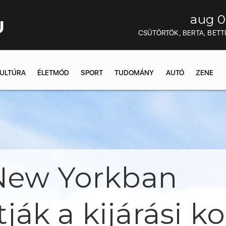
aug 0
U
CSÜTÖRTÖK, BERTA, BETT
ULTÚRA
ÉLETMÓD
SPORT
TUDOMÁNY
AUTÓ
ZENE
 New Yorkban
k a kijárási ko