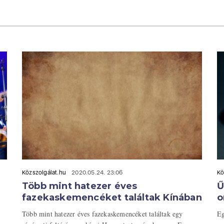
Közszolgálat.hu
2020.05.24. 23:06
Kö
Több mint hatezer éves
Ű
fazekaskemencéket találtak Kínában
o
Több mint hatezer éves fazekaskemencéket találtak egy
Eg