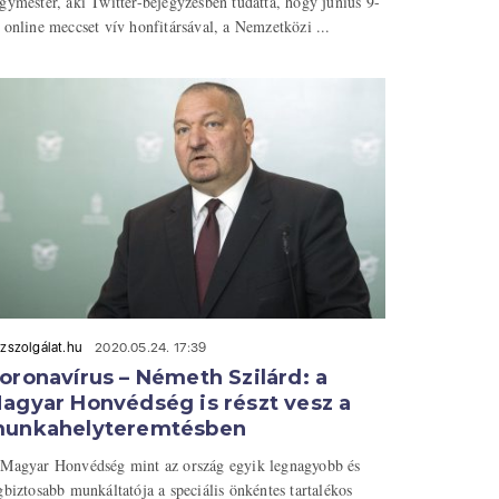
gymester, aki Twitter-bejegyzésben tudatta, hogy június 9-
 online meccset vív honfitársával, a Nemzetközi ...
zszolgálat.hu
2020.05.24. 17:39
oronavírus – Németh Szilárd: a
agyar Honvédség is részt vesz a
unkahelyteremtésben
Magyar Honvédség mint az ország egyik legnagyobb és
gbiztosabb munkáltatója a speciális önkéntes tartalékos