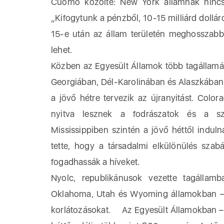
Cuomo közölte: New York államnak nincs 
„Kifogytunk a pénzből, 10-15 milliárd dollá
15-e után az állam területén meghosszabbít
lehet.
Közben az Egyesült Államok több tagállamá
Georgiában, Dél-Karolinában és Alaszkában 
a jövő hétre tervezik az újranyitást. Colo
nyitva lesznek a fodrászatok és a szo
Mississippiben szintén a jövő héttől indul
tette, hogy a társadalmi elkülönülés sza
fogadhassák a híveket.
Nyolc, republikánusok vezette tagállam
Oklahoma, Utah és Wyoming államokban – e
korlátozásokat. Az Egyesült Államokban – a