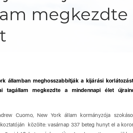
llam megkezdte
t
k államban meghosszabbítják a kijárási korlátozást
ai tagállam megkezdte a mindennapi élet újraind
 Cuomo, New York állam kormányzója szokáso
jékoztatóján közölte: vasárnap 337 beteg hunyt el a koro