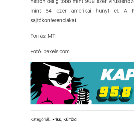
hétfőn délig több mint 968 ezer vírusfertőz
mint 54 ezer amerikai hunyt el. A Fe
sajtókonferenciákat.
Forrás: MTI
Fotó: pexels.com
Kategóriák:
Friss
,
Külföld