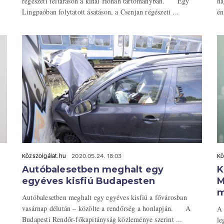
régészeti feltáráson a kínai Honan tartományban. Egy
na
Lingpaóban folytatott ásatáson, a Csenjan régészeti ...
én
Közszolgálat.hu
2020.05.24. 18:03
Kö
Autóbalesetben meghalt egy
K
egyéves kisfiú Budapesten
M
m
Autóbalesetben meghalt egy egyéves kisfiú a fővárosban
vasárnap délután – közölte a rendőrség a honlapján. A
A 
Budapesti Rendőr-főkapitányság közleménye szerint ...
le