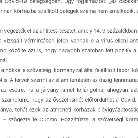
tta Covid-19 betegségben. Úgy fogalmazott: „ez csökke
onnan kórházba szállított betegek száma nem emelkedik,
égezték el az antitest-tesztet, amely 14, 9 százalékban 
 a vizsgált vérmintában jelen vannak-e a vírus elleni anti
omo közölte azt is, hogy nagyobb számban lett pozitív a 
nál.
elnökkel a szövetségi kormányzat által felállított tábori k
 is. A tervek szerint az állam területén az őszig fennmar
 az esetre, ha a járvány ismét fellángolna, ahogyan az
 számolunk, hogy az ősszel ismét előfordulhat a Covid,
ványa, tehát ezek az átmeneti kórházak elővigyázatossá
” – szögezte le Cuomo. Hozzáfűzte: a szövetségi kor