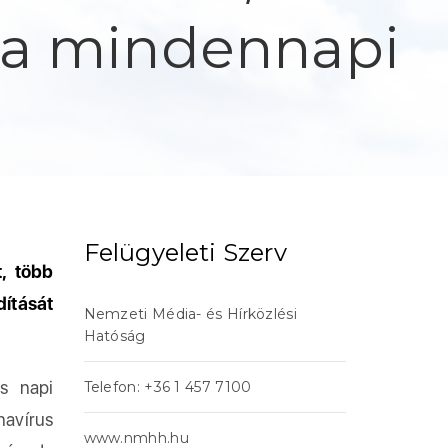
 a mindennapi
Felügyeleti Szerv
, több
ítását
Nemzeti Média- és Hírközlési
Hatóság
s napi
Telefon: +36 1 457 7100
navírus
www.nmhh.hu