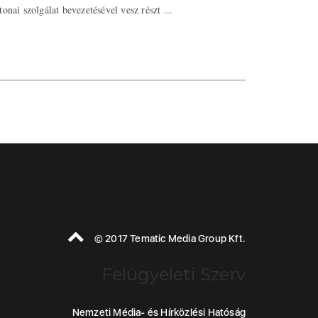
tonai szolgálat bevezetésével vesz részt ...
© 2017 Tematic Media Group Kft.
Felügyeleti Szerv
Nemzeti Média- és Hírközlési Hatóság