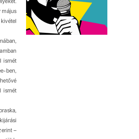
lyeket.
y május
kivétel
omában,
llamban
l ismét
e-ben,
ehetővé
l ismét
raska,
ijárási
erint –