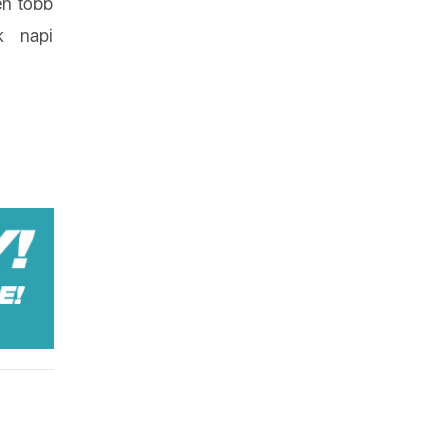
en több
k napi