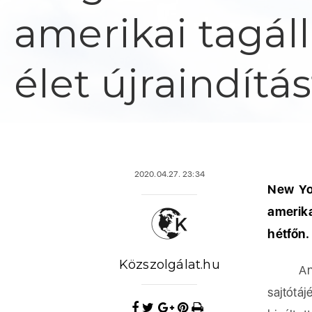
amerikai tagá
élet újraindítás
2020.04.27. 23:34
New Yor
amerik
hétfőn.
Közszolgálat.hu
Andrew
sajtótá