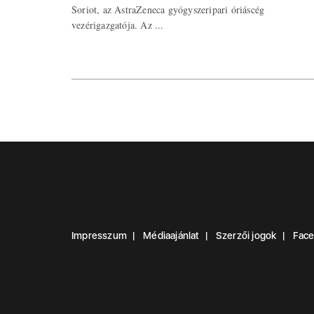
Soriot, az AstraZeneca gyógyszeripari óriáscég
vezérigazgatója. Az ...
Impresszum
Médiaajánlat
Szerzői jogok
Fac