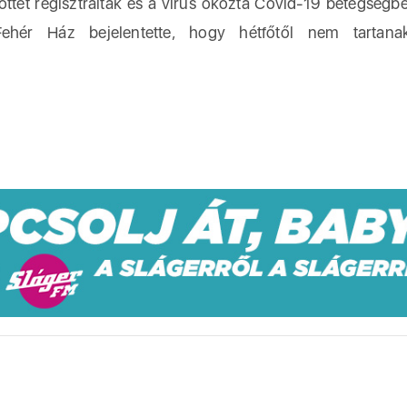
öttet regisztráltak és a vírus okozta Covid-19 betegségb
hér Ház bejelentette, hogy hétfőtől nem tartana