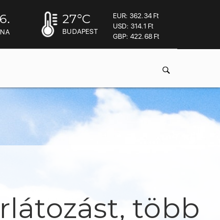
6.
27
°C
EUR: 362.34 Ft
USD: 314.1 Ft
BUDAPEST
INA
GBP: 422.68 Ft
rlátozást, több