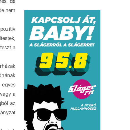
nés, de
 de nem
pozitív
testek,
teszt a
órházak
adnának
t egyes
 vagy a
gból az
mányzat