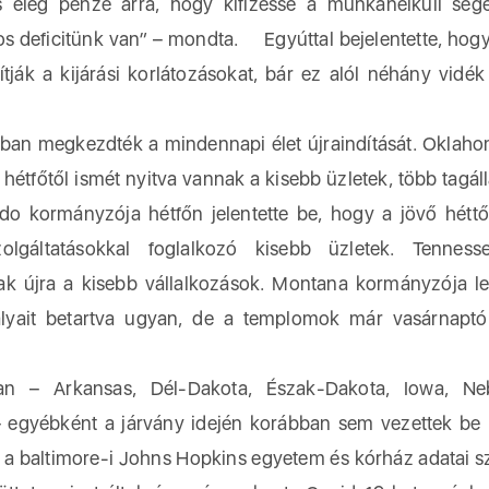
elég pénze arra, hogy kifizesse a munkanélküli segé
ros deficitünk van” – mondta. Egyúttal bejelentette, hog
ják a kijárási korlátozásokat, bár ez alól néhány vidék 
ban megkezdték a mindennapi élet újraindítását. Oklah
hétfőtől ismét nyitva vannak a kisebb üzletek, több tagá
rado kormányzója hétfőn jelentette be, hogy a jövő héttő
lgáltatásokkal foglalkozó kisebb üzletek. Tennesse
nak újra a kisebb vállalkozások. Montana kormányzója l
bályait betartva ugyan, de a templomok már vasárnaptó
ban – Arkansas, Dél-Dakota, Észak-Dakota, Iowa, Neb
gyébként a járvány idején korábban sem vezettek be k
 baltimore-i Johns Hopkins egyetem és kórház adatai sz