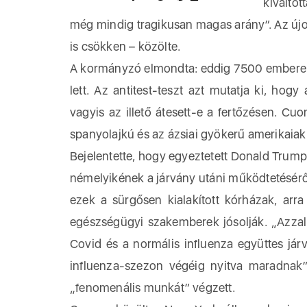
kiválto
még mindig tragikusan magas arány”. Az új
is csökken – közölte.
A kormányzó elmondta: eddig 7500 emberen v
lett. Az antitest-teszt azt mutatja ki, hogy
vagyis az illető átesett-e a fertőzésen. Cu
spanyolajkú és az ázsiai gyökerű amerikaiak
Bejelentette, hogy egyeztetett Donald Trump 
némelyikének a járvány utáni működtetéséről
ezek a sürgősen kialakított kórházak, arra
egészségügyi szakemberek jósolják. „Azzal
Covid és a normális influenza együttes jár
influenza-szezon végéig nyitva maradnak
„fenomenális munkát” végzett.