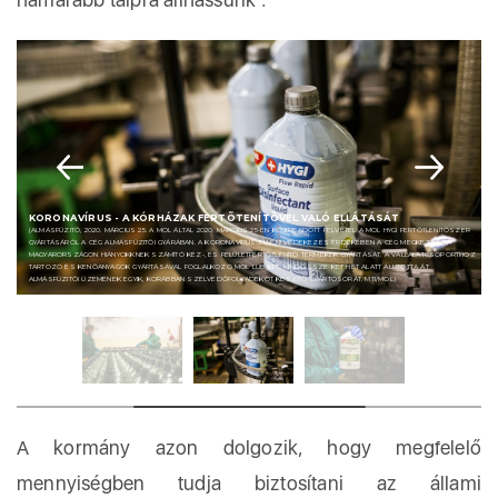
KORONAVÍRUS - A KÓRHÁZAK FERTÕTENÍTÕVEL VALÓ ELLÁTÁSÁT
(ALMÁSFÜZITÕ, 2020. MÁRCIUS 25. A MOL ÁLTAL 2020. MÁRCIUS 25-ÉN KÖZREADOTT FELVÉTEL A MOL HYGI FERTÕTLENÍTÕSZER
GYÁRTÁSÁRÓL A CÉG ALMÁSFÜZITÕI GYÁRÁBAN. A KORONAVÍRUS ELLENI VÉDEKEZÉS ÉRDEKÉBEN A CÉG MEGKEZDTE A
MAGYARORSZÁGON HIÁNYCIKKNEK SZÁMÍTÓ KÉZ-, ÉS FELÜLETFERTÕTLENÍTÕ TERMÉKEK GYÁRTÁSÁT. A VÁLLALATCSOPORTHOZ
TARTOZÓ ÉS KENÕANYAGOK GYÁRTÁSÁVAL FOGLALKOZÓ MOL LUB KFT. MINDÖSSZE KÉT HÉT ALATT ÁLLÍTOTTA ÁT
ALMÁSFÜZITÕI ÜZEMÉNEK EGYIK, KORÁBBAN SZÉLVÉDÕFOLYADÉKOT KÉSZÍTÕ GYÁRTÓSORÁT. MTI/MOL)
A kormány azon dolgozik, hogy megfelelő
mennyiségben tudja biztosítani az állami