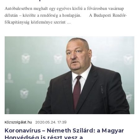
Autóbalesetben meghalt egy egyéves kisfiú a fővárosban vasárnap
délután – közölte a rendőrség a honlapján. A Budapesti Rendőr-
főkapitányság közleménye szerint ...
Közszolgálat.hu
2020.05.24. 17:39
Koronavírus – Németh Szilárd: a Magyar
Honvédség is részt vesz a