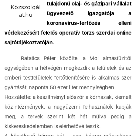
tulajdonú olaj- és gázipari vállalat
Közszolgál
ügyvezető igazgatója a
at.hu
koronavírus-fertőzés elleni
védekezésért felelős operatív törzs szerdai online
sajtótájékoztatóján.
Ratatics Péter közölte: a Mol almásfüzitői
egységében a hétvégén megkezdik a felületek és az
emberi testfelületek fertőtlenítésére is alkalmas szer
gyártását, naponta 50 ezer liter mennyiségben.
Hozzátette: a készítményt először a kórházak, kiemelt
közintézmények, a nagyüzemi felhasználók kapják
meg, a tervek szerint két hét múlva pedig a
kiskereskedelemben is elérhetővé teszik.
A következő három hét – napi három műszakban