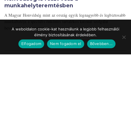
munkahelyteremtésben
A Magyar Honvédség mint az ország egyik legnagyobb és legbiztosabb
munkáltatója a speciális önkéntes tartalékos katonai szolgálat
bevezetésével vesz részt ...
A weboldalon cookie-kat használunk a legjobb felhasználói
élmény biztosításának érdekében.
Elfogadom
Nem fogadom el
Bővebben...
Impresszum
Médiaajánlat
Szerzői jogok
Facebook
© 2017 Tematic Media Group Kft.
Felügyeleti Szerv