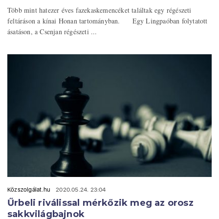
Több mint hatezer éves fazekaskemencéket találtak egy régészeti
feltáráson a kínai Honan tartományban. Egy Lingpaóban folytatott
ásatáson, a Csenjan régészeti ...
Közszolgálat.hu
2020.05.24. 23:04
Űrbeli riválissal mérkőzik meg az orosz
sakkvilágbajnok