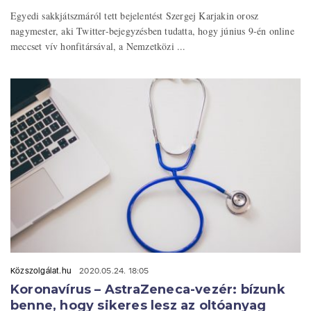
Egyedi sakkjátszmáról tett bejelentést Szergej Karjakin orosz
nagymester, aki Twitter-bejegyzésben tudatta, hogy június 9-én online
meccset vív honfitársával, a Nemzetközi ...
Közszolgálat.hu
2020.05.24. 18:05
Koronavírus – AstraZeneca-vezér: bízunk
benne, hogy sikeres lesz az oltóanyag