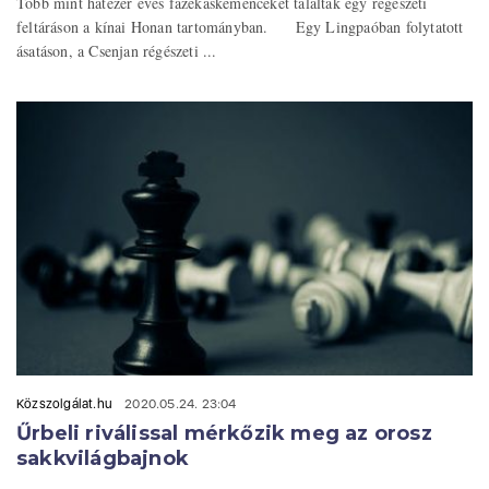
Több mint hatezer éves fazekaskemencéket találtak egy régészeti
feltáráson a kínai Honan tartományban. Egy Lingpaóban folytatott
ásatáson, a Csenjan régészeti ...
Közszolgálat.hu
2020.05.24. 23:04
Űrbeli riválissal mérkőzik meg az orosz
sakkvilágbajnok