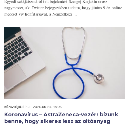
Egyedi sakkjátszmáról tett bejelentést Szergej Karjakin orosz
nagymester, aki Twitter-bejegyzésben tudatta, hogy június 9-én online
meccset vív honfitársával, a Nemzetközi ...
Közszolgálat.hu
2020.05.24. 18:05
Koronavírus – AstraZeneca-vezér: bízunk
benne, hogy sikeres lesz az oltóanyag