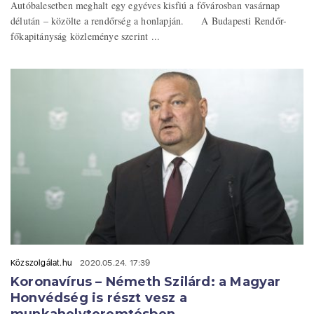
Autóbalesetben meghalt egy egyéves kisfiú a fővárosban vasárnap
délután – közölte a rendőrség a honlapján. A Budapesti Rendőr-
főkapitányság közleménye szerint ...
Közszolgálat.hu
2020.05.24. 17:39
Koronavírus – Németh Szilárd: a Magyar
Honvédség is részt vesz a