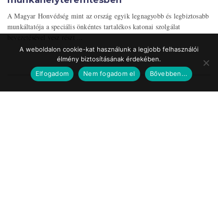
munkahelyteremtésben
A Magyar Honvédség mint az ország egyik legnagyobb és legbiztosabb
munkáltatója a speciális önkéntes tartalékos katonai szolgálat
bevezetésével vesz részt ...
A weboldalon cookie-kat használunk a legjobb felhasználói
élmény biztosításának érdekében.
Elfogadom
Nem fogadom el
Bővebben...
Impresszum
Médiaajánlat
Szerzői jogok
Facebook
© 2017 Tematic Media Group Kft.
Felügyeleti Szerv