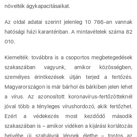
növelték ágykapacitásaikat.
Az oldal adatai szerint jelenleg 10 786-an vannak
hatósági házi karanténban. A mintavételek száma 82
010.
Kiemelték: továbbra is a csoportos megbetegedések
szakaszában vagyunk, amikor közösségben,
személyes érintkezések útján terjed a fertőzés.
Magyarországon is már bárhol és bárkiben jelen lehet
a vírus. Az azonosított koronavírus-fertőzötteknél
jóval több a tényleges vírushordozó, akik fertőzhet.
Ezért a védekezés most kezdődő második
szakaszában is – amikor vidéken a kijárási korlátozás
helyébe új szabályok lépnek életbe – fontos az