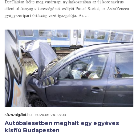
Derűlátóan ítélte meg vasárnapi nyilatkozatában az új koronavírus
elleni oltóanyag sikerességének esélyét Pascal Soriot, az AstraZeneca
gyógyszeripari óriáscég vezérigazgatója. Az ...
Közszolgálat.hu
2020.05.24. 18:03
Autóbalesetben meghalt egy egyéves
kisfiú Budapesten