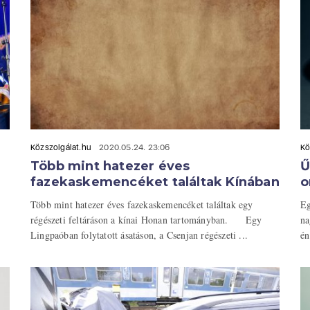
Közszolgálat.hu
2020.05.24. 23:06
Kö
Több mint hatezer éves
Ű
fazekaskemencéket találtak Kínában
o
Több mint hatezer éves fazekaskemencéket találtak egy
Eg
régészeti feltáráson a kínai Honan tartományban. Egy
na
Lingpaóban folytatott ásatáson, a Csenjan régészeti ...
én