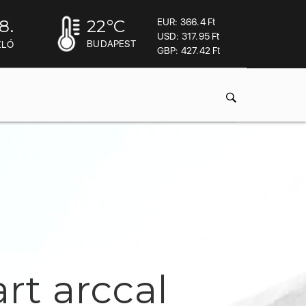
8.
22
°C
EUR: 366.4 Ft
USD: 317.95 Ft
BUDAPEST
ZLÓ
GBP: 427.42 Ft
rt arccal