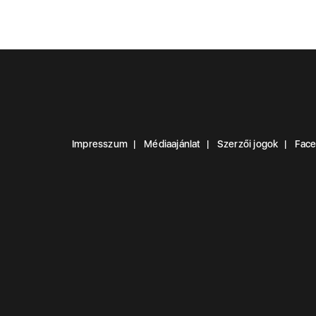
Impresszum
Médiaajánlat
Szerzői jogok
Fac