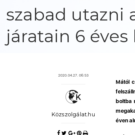
szabad utazni 
járatain 6 éves 
2020.04.27. 06:53
Mától c
felszál
boltba 
megaka
Közszolgálat.hu
éven al