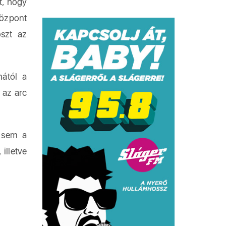
t, hogy
Központ
szt az
mától a
 az arc
e sem a
illetve