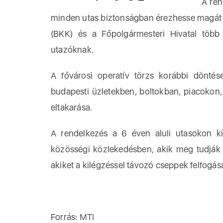
A rende
minden utas biztonságban érezhesse magát 
(BKK) és a Főpolgármesteri Hivatal töb
utazóknak.
A fővárosi operatív törzs korábbi döntés
budapesti üzletekben, boltokban, piacokon,
eltakarása.
A rendelkezés a 6 éven aluli utasokon k
közösségi közlekedésben, akik meg tudják ta
akiket a kilégzéssel távozó cseppek felfogás
Forrás: MTI