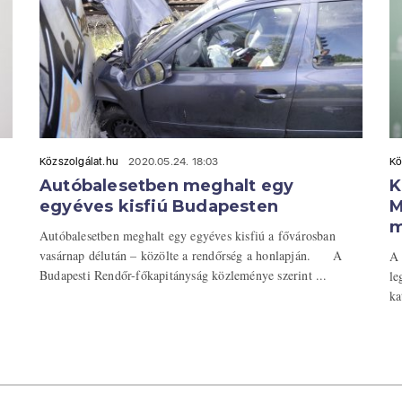
Közszolgálat.hu
2020.05.24. 18:03
Kö
Autóbalesetben meghalt egy
K
egyéves kisfiú Budapesten
M
m
Autóbalesetben meghalt egy egyéves kisfiú a fővárosban
vasárnap délután – közölte a rendőrség a honlapján. A
A 
Budapesti Rendőr-főkapitányság közleménye szerint ...
le
ka