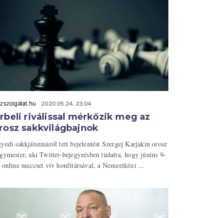
zszolgálat.hu
2020.05.24. 23:04
rbeli riválissal mérkőzik meg az
rosz sakkvilágbajnok
yedi sakkjátszmáról tett bejelentést Szergej Karjakin orosz
gymester, aki Twitter-bejegyzésben tudatta, hogy június 9-
 online meccset vív honfitársával, a Nemzetközi ...