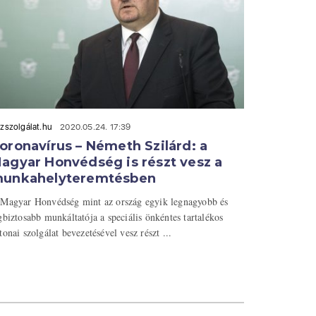
zszolgálat.hu
2020.05.24. 17:39
oronavírus – Németh Szilárd: a
agyar Honvédség is részt vesz a
unkahelyteremtésben
Magyar Honvédség mint az ország egyik legnagyobb és
gbiztosabb munkáltatója a speciális önkéntes tartalékos
tonai szolgálat bevezetésével vesz részt ...