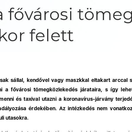
a fővárosi töme
kor felett
sak sállal, kendővel vagy maszkkal eltakart arccal
lni a fővárosi tömegközlekedés járataira, s így leh
menni és taxival utazni a koronavírus-járvány terje
dályozása érdekében. Az intézkedés nem vonatkoz
uli utasokra.