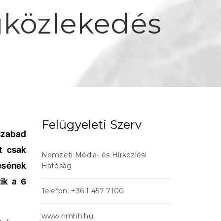
gközlekedés
Felügyeleti Szerv
 szabad
et csak
Nemzeti Média- és Hírközlési
désének
Hatóság
ik a 6
Telefon: +36 1 457 7100
www.nmhh.hu