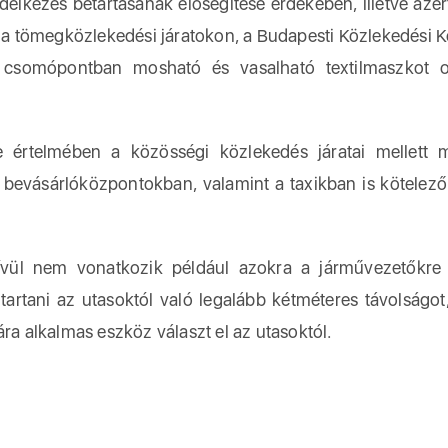
lkezés betartásának elősegítése érdekében, illetve azér
a tömegközlekedési járatokon, a Budapesti Közlekedési 
b csomópontban mosható és vasalható textilmaszkot o
e értelmében a közösségi közlekedés járatai mellett 
 bevásárlóközpontokban, valamint a taxikban is kötelező
ívül nem vonatkozik például azokra a járművezetőkr
rtani az utasoktól való legalább kétméteres távolságot, 
ára alkalmas eszköz választ el az utasoktól.