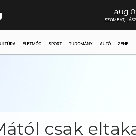
aug 0
U
SZOMBAT, LÁS
ULTÚRA
ÉLETMÓD
SPORT
TUDOMÁNY
AUTÓ
ZENE
ától csak eltaka