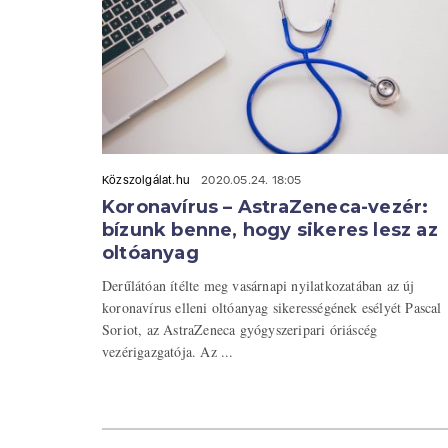
Közszolgálat.hu
2020.05.24. 18:05
Koronavírus – AstraZeneca-vezér:
bízunk benne, hogy sikeres lesz az
oltóanyag
Derűlátóan ítélte meg vasárnapi nyilatkozatában az új
koronavírus elleni oltóanyag sikerességének esélyét Pascal
Soriot, az AstraZeneca gyógyszeripari óriáscég
vezérigazgatója. Az ...