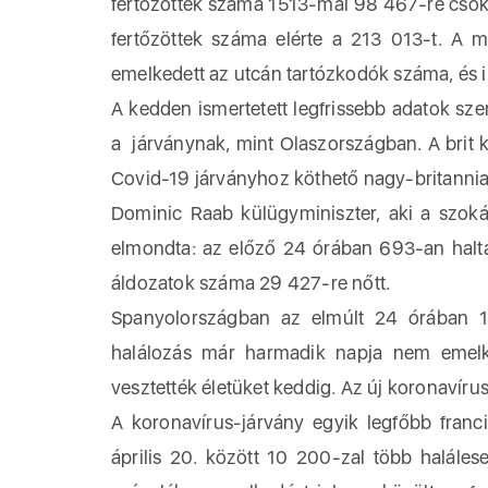
fertőzöttek száma 1513-mal 98 467-re csökke
fertőzöttek száma elérte a 213 013-t. A 
emelkedett az utcán tartózkodók száma, és i
A kedden ismertetett legfrissebb adatok sze
a járványnak, mint Olaszországban. A brit 
Covid-19 járványhoz köthető nagy-britannia
Dominic Raab külügyminiszter, aki a szokás
elmondta: az előző 24 órában 693-an halta
áldozatok száma 29 427-re nőtt.
Spanyolországban az elmúlt 24 órában 1
halálozás már harmadik napja nem emelked
vesztették életüket keddig. Az új koronavíru
A koronavírus-járvány egyik legfőbb franc
április 20. között 10 200-zal több halále