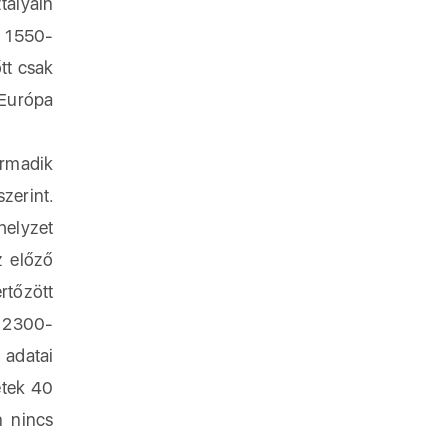
tályain
, 1550-
tt csak
Európa
armadik
zerint.
elyzet
z előző
rtőzött
t 2300-
 adatai
etek 40
n nincs