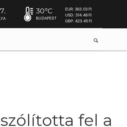
7.
30
°C
EUR: 363.03 Ft
USD: 314.48 Ft
BUDAPEST
LYA
GBP: 423.45 Ft
ólította fel a