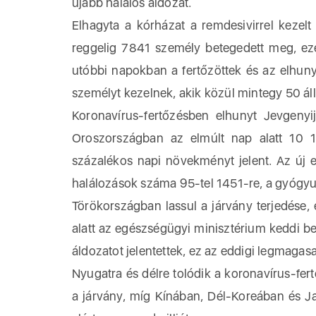
újabb halálos áldozat.
Elhagyta a kórházat a remdesivirrel kezel
reggelig 7841 személy betegedett meg, eze
utóbbi napokban a fertőzöttek és az elhun
személyt kezelnek, akik közül mintegy 50 á
Koronavírus-fertőzésben elhunyt Jevgenyij 
Oroszországban az elmúlt nap alatt 10 1
százalékos napi növekményt jelent. Az új
halálozások száma 95-tel 1451-re, a gyógy
Törökországban lassul a járvány terjedése, 
alatt az egészségügyi minisztérium keddi be
áldozatot jelentettek, ez az eddigi legmaga
Nyugatra és délre tolódik a koronavírus-fe
a járvány, míg Kínában, Dél-Koreában és Ja