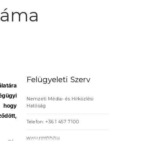
száma
Felügyeleti Szerv
latára
égügyi
Nemzeti Média- és Hírközlési
, hogy
Hatóság
ődött,
Telefon: +36 1 457 7100
www.nmhh.hu
acheter viagra sans ordonnance