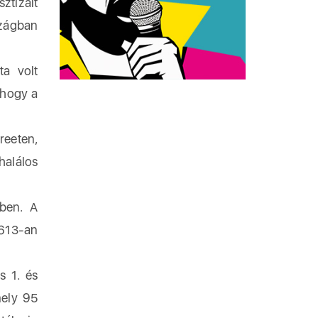
ztizált
szágban
ta volt
 hogy a
reeten,
halálos
ben. A
 613-an
s 1. és
mely 95