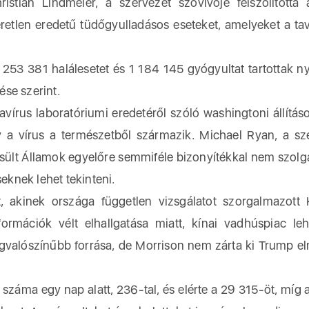
an Lindmeier, a szervezet szóvivője felszólította 
retlen eredetű tüdőgyulladásos eseteket, amelyeket a tav
 253 381 halálesetet és 1 184 145 gyógyultat tartottak ny
se szerint.
rus laboratóriumi eredetéről szóló washingtoni állításo
 a vírus a természetből származik. Michael Ryan, a sz
esült Államok egyelőre semmiféle bizonyítékkal nem szolg
seknek lehet tekinteni.
, akinek országa független vizsgálatot szorgalmazott 
rmációk vélt elhallgatása miatt, kínai vadhúspiac leh
egvalószínűbb forrása, de Morrison nem zárta ki Trump el
záma egy nap alatt, 236-tal, és elérte a 29 315-öt, míg a