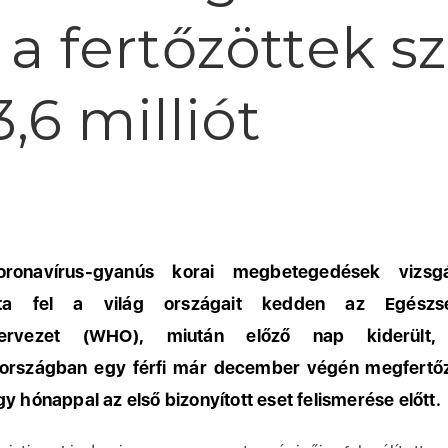
, a fertőzöttek 
,6 milliót
navírus-gyanús korai megbetegedések vizsgá
otta fel a világ országait kedden az Egészs
szervezet (WHO), miután előző nap kiderült
aországban egy férfi már december végén megfertőz
gy hónappal az első bizonyított eset felismerése előtt.