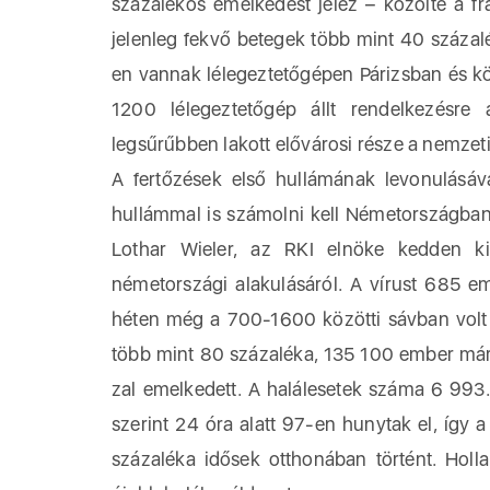
százalékos emelkedést jelez – közölte a fran
jelenleg fekvő betegek több mint 40 százal
en vannak lélegeztetőgépen Párizsban és kö
1200 lélegeztetőgép állt rendelkezésre
legsűrűbben lakott elővárosi része a nemzet
A fertőzések első hullámának levonulásáv
hullámmal is számolni kell Németországban 
Lothar Wieler, az RKI elnöke kedden ki
németországi alakulásáról. A vírust 685 e
héten még a 700-1600 közötti sávban volt a
több mint 80 százaléka, 135 100 ember már
zal emelkedett. A halálesetek száma 6 99
szerint 24 óra alatt 97-en hunytak el, így 
százaléka idősek otthonában történt. Hol