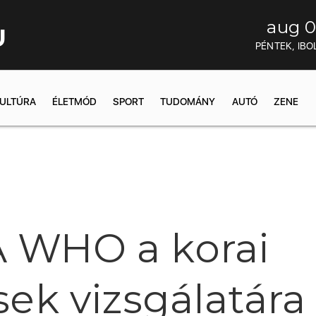
aug 0
U
PÉNTEK, IBO
ULTÚRA
ÉLETMÓD
SPORT
TUDOMÁNY
AUTÓ
ZENE
A WHO a korai
 vizsgálatára sz