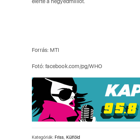
elérte a negyedmilliót.
Forrás: MTI
Fotó: facebook.com/pg/WHO
Kategóriák:
Friss
,
Külföld