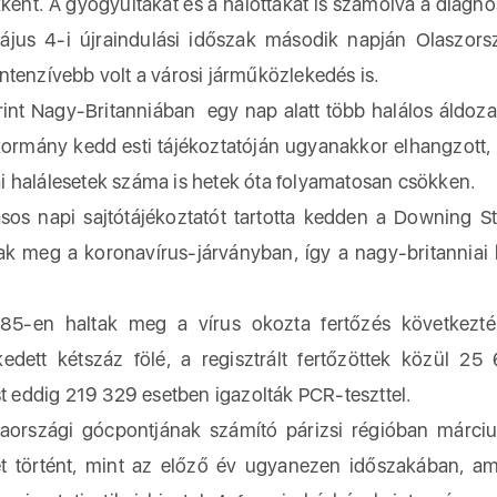
nt. A gyógyultakat és a halottakat is számolva a diagnos
május 4-i újraindulási időszak második napján Olaszor
ntenzívebb volt a városi járműközlekedés is.
rint Nagy-Britanniában egy nap alatt több halálos áldoza
kormány kedd esti tájékoztatóján ugyanakkor elhangzott,
i halálesetek száma is hetek óta folyamatosan csökken.
os napi sajtótájékoztatót tartotta kedden a Downing St
k meg a koronavírus-járványban, így a nagy-britanniai 
85-en haltak meg a vírus okozta fertőzés következté
ett kétszáz fölé, a regisztrált fertőzöttek közül 25
st eddig 219 329 esetben igazolták PCR-teszttel.
iaországi gócpontjának számító párizsi régióban márciu
set történt, mint az előző év ugyanezen időszakában, a