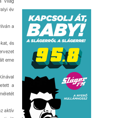
a világ
alyi év
ilván a
kat, és
ervezet
ált eme
Kínával
etett a
méletét
z aktív