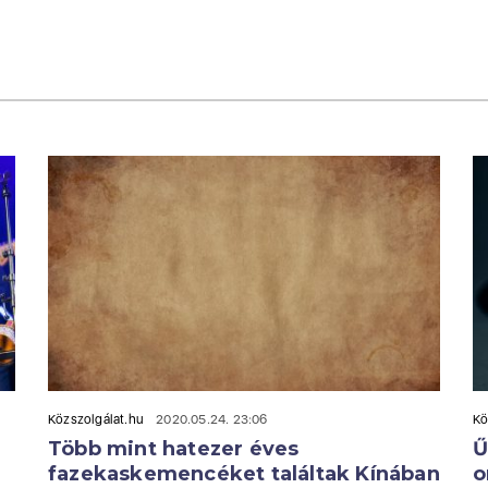
Közszolgálat.hu
2020.05.24. 23:06
Kö
Több mint hatezer éves
Ű
fazekaskemencéket találtak Kínában
o