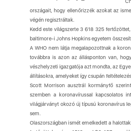
Christi
országait, hogy ellenőrizzék azokat az isme
végén regisztráltak.
Kedd este világszerte 3 618 325 fertőzöttet,
baltimore-i Johns Hopkins egyetem összesíté
A WHO nem látja megalapozottnak a koronaví
továbbra is azon az állásponton van, hogy
vészhelyzeti igazgatója azt mondta, az Egy
állításokra, amelyeket így csupán feltételezé
Scott Morrison ausztrál kormányfő szerint
szemben a koronavírussal kapcsolatos info
világjárványt okozó új típusú koronavírus l
sem.
Olaszországban ismét emelkedett a halottak s