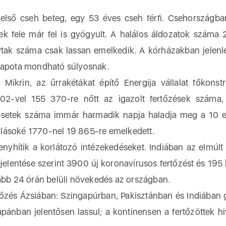
t első cseh beteg, egy 53 éves cseh férfi. Csehországb
k fele már fel is gyógyult. A halálos áldozatok száma 
ytak száma csak lassan emelkedik. A kórházakban jelen
llapota mondható súlyosnak.
Mikrin, az űrrakétákat építő Energija vállalat főkonstr
02-vel 155 370-re nőtt az igazolt fertőzések száma
 esetek száma immár harmadik napja haladja meg a 10 e
ulásoké 1770-nel 19 865-re emelkedett.
enyhítik a korlátozó intézekedéseket. Indiában az elmúlt
jelentése szerint 3900 új koronavírusos fertőzést és 195 
sabb 24 órán belüli növekedés az országban.
rtőzés Ázsiában: Szingapúrban, Pakisztánban és Indiában 
pánban jelentősen lassul; a kontinensen a fertőzöttek hi