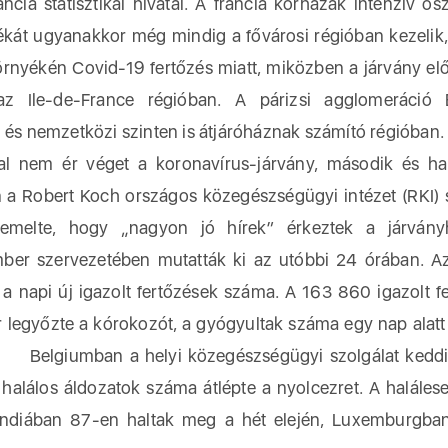
cia statisztikai hivatal. A francia kórházak intenzív osz
ékát ugyanakkor még mindig a fővárosi régióban kezelik
rnyékén Covid-19 fertőzés miatt, miközben a járvány elő
 az Ile-de-France régióban. A párizsi agglomeráció 
i és nemzetközi szinten is átjáróháznak számító régióban.
al nem ér véget a koronavírus-járvány, második és h
a Robert Koch országos közegészségügyi intézet (RKI) s
emelte, hogy „nagyon jó hírek” érkeztek a járványh
mber szervezetében mutatták ki az utóbbi 24 órában. A
 napi új igazolt fertőzések száma. A 163 860 igazolt fe
 legyőzte a kórokozót, a gyógyultak száma egy nap alat
3. Belgiumban a helyi közegészségügyi szolgálat keddi
a halálos áldozatok száma átlépte a nyolcezret. A haláles
landiában 87-en haltak meg a hét elején, Luxemburgba