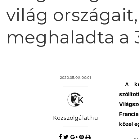
világ országait
meghaladta a 3
2020.05.06. 00:01
A koro
szólít
Világ
Franci
Közszolgálat.hu
közel e