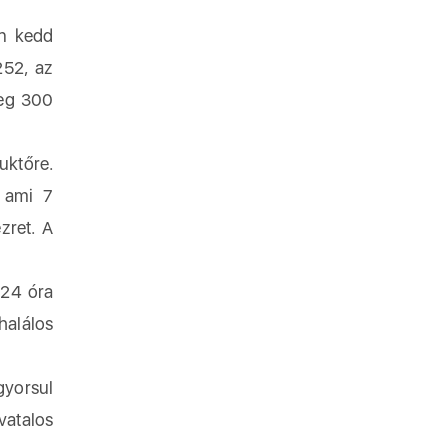
an kedd
252, az
leg 300
uktőre.
, ami 7
zret. A
 24 óra
halálos
gyorsul
vatalos