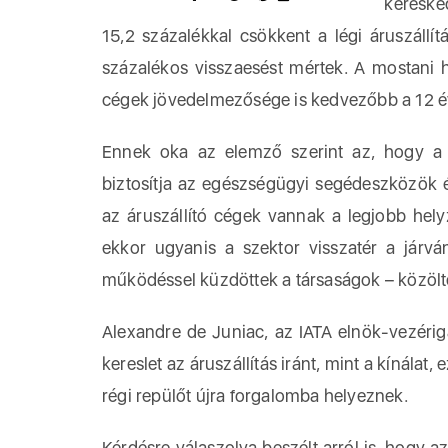
kereske
15,2 százalékkal csökkent a légi áruszáll
százalékos visszaesést mértek. A mostani
cégek jövedelmezősége is kedvezőbb a 12 év
Ennek oka az elemző szerint az, hogy a m
biztosítja az egészségügyi segédeszközök é
az áruszállító cégek vannak a legjobb hely
ekkor ugyanis a szektor visszatér a járván
működéssel küzdöttek a társaságok – közölte
Alexandre de Juniac, az IATA elnök-vezérig
kereslet az áruszállítás iránt, mint a kínálat, 
régi repülőt újra forgalomba helyeznek.
Kérdésre válaszolva beszélt arról is, hogy 