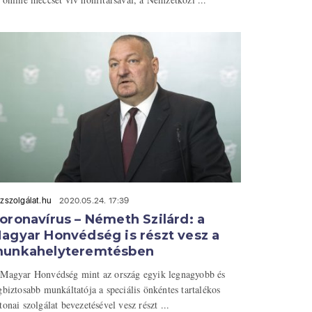
zszolgálat.hu
2020.05.24. 17:39
oronavírus – Németh Szilárd: a
agyar Honvédség is részt vesz a
unkahelyteremtésben
Magyar Honvédség mint az ország egyik legnagyobb és
gbiztosabb munkáltatója a speciális önkéntes tartalékos
tonai szolgálat bevezetésével vesz részt ...