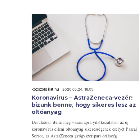
Közszolgálat.hu
2020.05.24. 18:05
Koronavírus – AstraZeneca-vezér:
bízunk benne, hogy sikeres lesz az
oltóanyag
Derűlátóan ítélte meg vasárnapi nyilatkozatában az új
koronavírus elleni oltóanyag sikerességének esélyét Pascal
Soriot, az AstraZeneca gyógyszeripari óriáscég