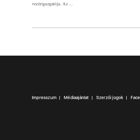
vezérigazgatója. Az ...
Impresszum
Médiaajánlat
Szerzői jogok
Fac