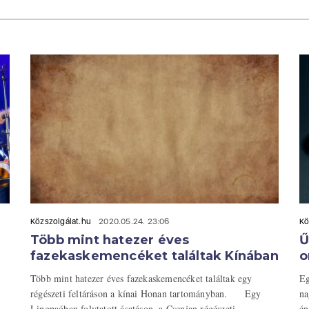
Közszolgálat.hu
2020.05.24. 23:06
Kö
Több mint hatezer éves
Ű
fazekaskemencéket találtak Kínában
o
Több mint hatezer éves fazekaskemencéket találtak egy
Eg
régészeti feltáráson a kínai Honan tartományban. Egy
na
Lingpaóban folytatott ásatáson, a Csenjan régészeti ...
én