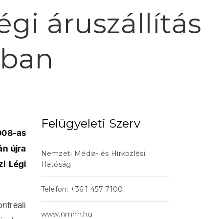
gi áruszállítás
gban
Felügyeleti Szerv
008-as
án újra
Nemzeti Média- és Hírközlési
i Légi
Hatóság
Telefon: +36 1 457 7100
treali
www.nmhh.hu