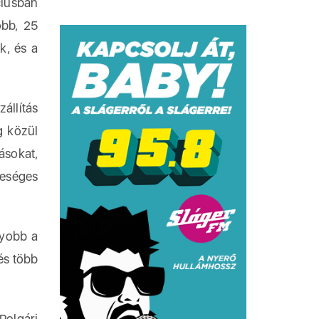
ciusban
obb, 25
k, és a
állítás
g közül
ásokat,
teséges
gyobb a
 és több
Polgári