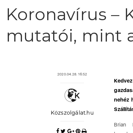
Koronavírus – 
mutatói, mint 
2020.04.28. 16:52
Kedvez
gazdasá
nehéz h
Szállít
Közszolgálat.hu
Brian 