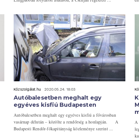
Közszolgálat.hu
2020.05.24. 18:03
Kö
Autóbalesetben meghalt egy
K
egyéves kisfiú Budapesten
M
m
Autóbalesetben meghalt egy egyéves kisfiú a fővárosban
vasárnap délután – közölte a rendőrség a honlapján. A
A 
Budapesti Rendőr-főkapitányság közleménye szerint ...
le
ka