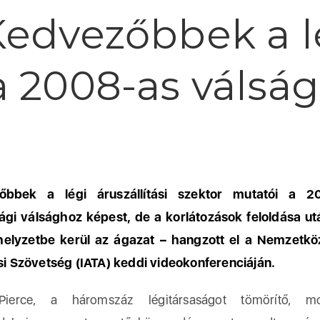
Kedvezőbbek a lé
a 2008-as válsá
őbbek a légi áruszállítási szektor mutatói a 2
gi válsághoz képest, de a korlátozások feloldása ut
elyzetbe kerül az ágazat – hangzott el a Nemzetköz
ási Szövetség (IATA) keddi videokonferenciáján.
Pierce, a háromszáz légitársaságot tömörítő, mon