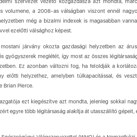
delmi szervezet vezető közgazdásza azt mondta, már
ítás volumene, a 2008-as válságban viszont ennél nagy
 helyzetben még a bizalmi indexek is magasabban vanna
vel ezelőtti válsághoz képest.
ostani járvány okozta gazdasági helyzetben az árusz
s gyógyszerek meglétét, így most az összes légitársasá
zetben. Ez azonban változni fog, ha feloldják a korlátoz
y előtti helyzethez, amelyben túlkapacitással, és vesz
 Brian Pierce.
azgatója ezt kiegészítve azt mondta, jelenleg sokkal na
ezért egyre több légitársaság alakítja át utasszállító gépeit,
az Egészségügyi Világszervezettel (WHO) és a Nemzetközi 