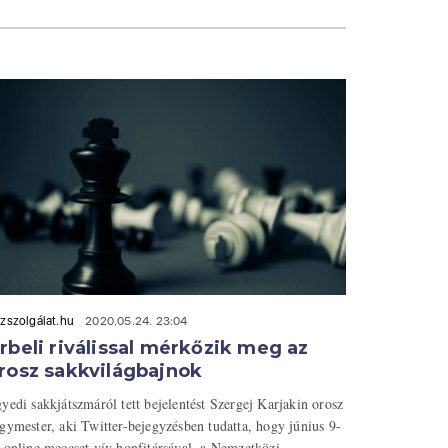
zszolgálat.hu
2020.05.24. 23:04
rbeli riválissal mérkőzik meg az
rosz sakkvilágbajnok
yedi sakkjátszmáról tett bejelentést Szergej Karjakin orosz
gymester, aki Twitter-bejegyzésben tudatta, hogy június 9-
 online meccset vív honfitársával, a Nemzetközi ...