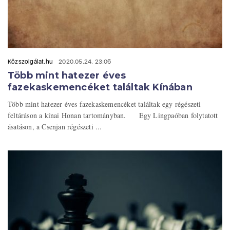
Közszolgálat.hu
2020.05.24. 23:06
Több mint hatezer éves
fazekaskemencéket találtak Kínában
Több mint hatezer éves fazekaskemencéket találtak egy régészeti
feltáráson a kínai Honan tartományban. Egy Lingpaóban folytatott
ásatáson, a Csenjan régészeti ...