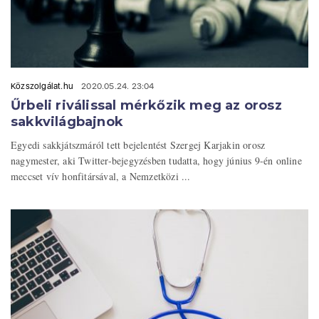
Közszolgálat.hu
2020.05.24. 23:04
Űrbeli riválissal mérkőzik meg az orosz
sakkvilágbajnok
Egyedi sakkjátszmáról tett bejelentést Szergej Karjakin orosz
nagymester, aki Twitter-bejegyzésben tudatta, hogy június 9-én online
meccset vív honfitársával, a Nemzetközi ...