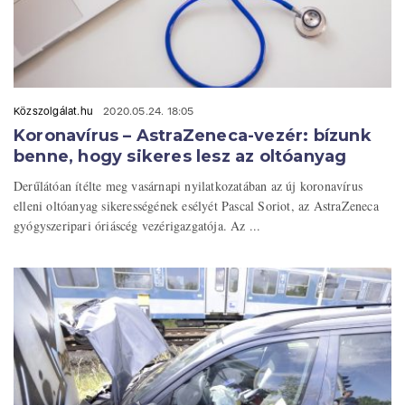
Közszolgálat.hu
2020.05.24. 18:05
Koronavírus – AstraZeneca-vezér: bízunk
benne, hogy sikeres lesz az oltóanyag
Derűlátóan ítélte meg vasárnapi nyilatkozatában az új koronavírus
elleni oltóanyag sikerességének esélyét Pascal Soriot, az AstraZeneca
gyógyszeripari óriáscég vezérigazgatója. Az ...