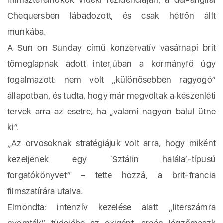
Chequersben lábadozott, és csak hétfőn állt
munkába.
A Sun on Sunday című konzervatív vasárnapi brit
tömeglapnak adott interjúban a kormányfő úgy
fogalmazott: nem volt „különösebben ragyogó”
állapotban, és tudta, hogy már megvoltak a készenléti
tervek arra az esetre, ha „valami nagyon balul ütne
ki”.
„Az orvosoknak stratégiájuk volt arra, hogy miként
kezeljenek egy ‘Sztálin halála’-típusú
forgatókönyvet” – tette hozzá, a brit-francia
filmszatírára utalva.
Elmondta: intenzív kezelése alatt „literszámra
nyomták” tüdejébe az oxigént, arcán légzőmaszk