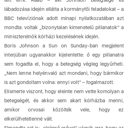
lábadozása idején ellátta a kormányfői feladatokat – a
BBC televíziónak adott minapi nyilatkozatában azt
mondta: voltak „bizonytalan kimenetelű pillanatok” a
miniszterelnök kórházi kezelésének idején.
Boris Johnson a Sun on Sunday-ban megjelent
interjúban ugyanakkor kijelentette: ő egy pillanatra
sem fogadta el, hogy a betegség végleg legyűrheti.
„Nem lenne helyénvaló azt mondani, hogy bármikor
is azt gondoltam volna: ennyi volt” – fogalmazott.
Elismerte viszont, hogy eleinte nem vette komolyan a
betegségét, és akkor sem akart kórházba menni,
amikor orvosai közölték vele, hogy ez
elkerülhetetlenné vált.
Elmondta azt is: „elsöprő erővel” vágyik arra, hogy az