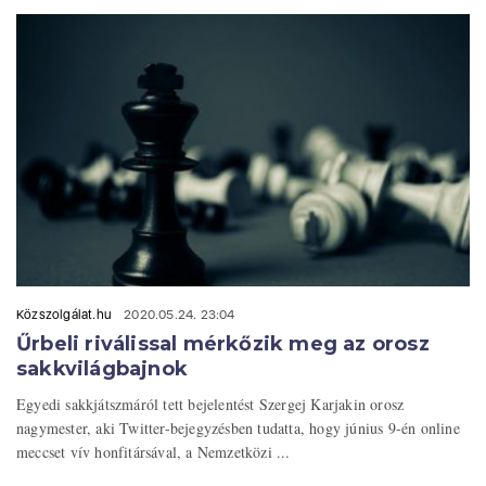
Közszolgálat.hu
2020.05.24. 23:04
Űrbeli riválissal mérkőzik meg az orosz
sakkvilágbajnok
Egyedi sakkjátszmáról tett bejelentést Szergej Karjakin orosz
nagymester, aki Twitter-bejegyzésben tudatta, hogy június 9-én online
meccset vív honfitársával, a Nemzetközi ...