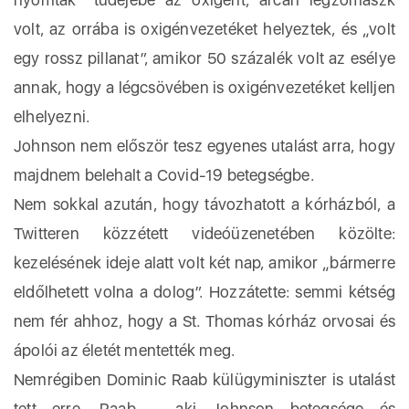
volt, az orrába is oxigénvezetéket helyeztek, és „volt
egy rossz pillanat”, amikor 50 százalék volt az esélye
annak, hogy a légcsövében is oxigénvezetéket kelljen
elhelyezni.
Johnson nem először tesz egyenes utalást arra, hogy
majdnem belehalt a Covid-19 betegségbe.
Nem sokkal azután, hogy távozhatott a kórházból, a
Twitteren közzétett videóüzenetében közölte:
kezelésének ideje alatt volt két nap, amikor „bármerre
eldőlhetett volna a dolog”. Hozzátette: semmi kétség
nem fér ahhoz, hogy a St. Thomas kórház orvosai és
ápolói az életét mentették meg.
Nemrégiben Dominic Raab külügyminiszter is utalást
tett erre. Raab – aki Johnson betegsége és