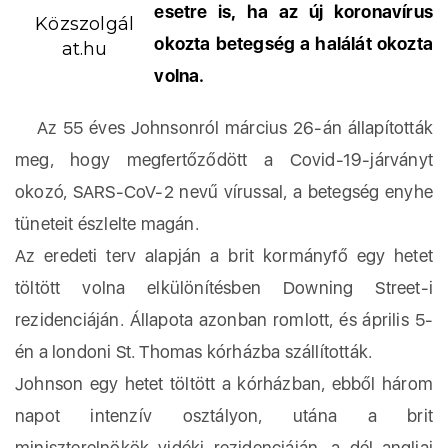
esetre is, ha az új koronavírus
Közszolgál
okozta betegség a halálát okozta
at.hu
volna.
Az 55 éves Johnsonról március 26-án állapították
meg, hogy megfertőződött a Covid-19-járványt
okozó, SARS-CoV-2 nevű vírussal, a betegség enyhe
tüneteit észlelte magán.
Az eredeti terv alapján a brit kormányfő egy hetet
töltött volna elkülönítésben Downing Street-i
rezidenciáján. Állapota azonban romlott, és április 5-
én a londoni St. Thomas kórházba szállították.
Johnson egy hetet töltött a kórházban, ebből három
napot intenzív osztályon, utána a brit
miniszterelnökök vidéki rezidenciáján, a dél-angliai