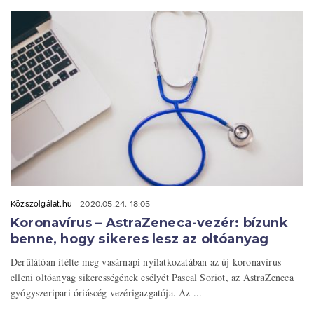
Közszolgálat.hu
2020.05.24. 18:05
Koronavírus – AstraZeneca-vezér: bízunk
benne, hogy sikeres lesz az oltóanyag
Derűlátóan ítélte meg vasárnapi nyilatkozatában az új koronavírus
elleni oltóanyag sikerességének esélyét Pascal Soriot, az AstraZeneca
gyógyszeripari óriáscég vezérigazgatója. Az ...