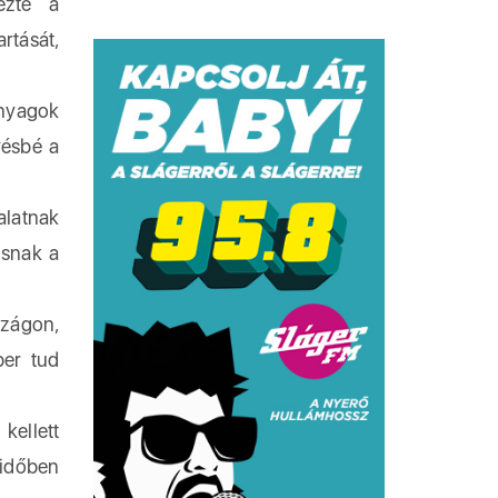
ezte a
rtását,
anyagok
vésbé a
alatnak
usnak a
szágon,
ber tud
ellett
aidőben