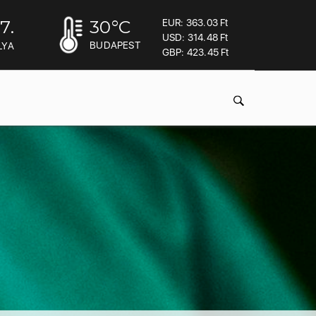
7.
30
°C
EUR: 363.03 Ft
USD: 314.48 Ft
BUDAPEST
LYA
GBP: 423.45 Ft