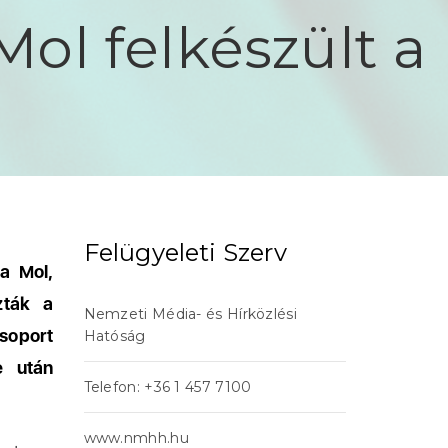
Mol felkészült a
Felügyeleti Szerv
 a Mol,
zták a
Nemzeti Média- és Hírközlési
soport
Hatóság
e után
Telefon: +36 1 457 7100
www.nmhh.hu