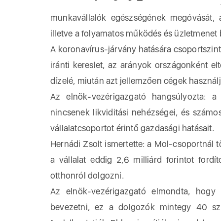
A váls
munkavállalók egészségének megóvását, a 
illetve a folyamatos működés és üzletmenet b
A koronavírus-járvány hatására csoportszi
iránti kereslet, az arányok országonként e
dízelé, miután azt jellemzően cégek használ
Az elnök-vezérigazgató hangsúlyozta: a 
nincsenek likviditási nehézségei, és számo
vállalatcsoportot érintő gazdasági hatásait.
Hernádi Zsolt ismertette: a Mol-csoportnál
a vállalat eddig 2,6 milliárd forintot for
otthonról dolgozni.
Az elnök-vezérigazgató elmondta, hogy 
bevezetni, ez a dolgozók mintegy 40 szá