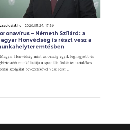
zszolgálat.hu
2020.05.24. 17:39
oronavírus – Németh Szilárd: a
agyar Honvédség is részt vesz a
unkahelyteremtésben
Magyar Honvédség mint az ország egyik legnagyobb és
gbiztosabb munkáltatója a speciális önkéntes tartalékos
tonai szolgálat bevezetésével vesz részt ...