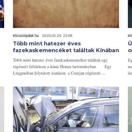
Közszolgálat.hu
2020.05.24. 23:06
Kö
Több mint hatezer éves
Ű
fazekaskemencéket találtak Kínában
o
Több mint hatezer éves fazekaskemencéket találtak egy
Eg
régészeti feltáráson a kínai Honan tartományban. Egy
na
Lingpaóban folytatott ásatáson, a Csenjan régészeti ...
én