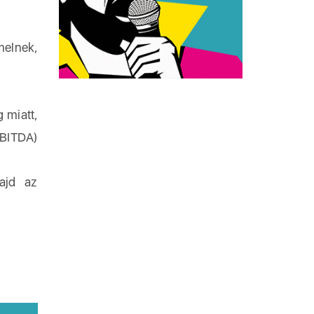
melnek,
 miatt,
EBITDA)
majd az