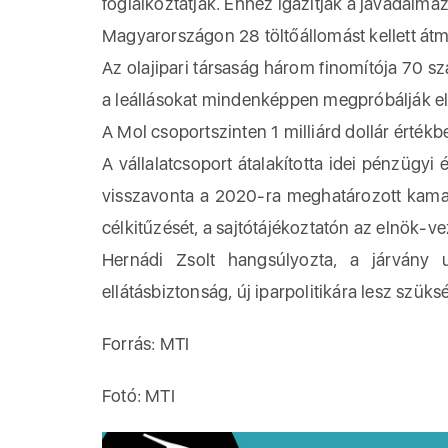
foglalkoztatják. Ehhez igazítják a javadalmaz
Magyarországon 28 töltőállomást kellett átm
Az olajipari társaság három finomítója 70 s
a leállásokat mindenképpen megpróbálják el
A Mol csoportszinten 1 milliárd dollár értékb
A vállalatcsoport átalakította idei pénzügyi
visszavonta a 2020-ra meghatározott kamat-
célkitűzését, a sajtótájékoztatón az elnök-v
Hernádi Zsolt hangsúlyozta, a járvány u
ellátásbiztonság, új iparpolitikára lesz szüks
Forrás: MTI
Fotó: MTI