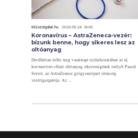
Közszolgálat.hu
2020.05.24. 18:05
Koronavírus – AstraZeneca-vezér:
bízunk benne, hogy sikeres lesz az
oltóanyag
Derűlátóan ítélte meg vasárnapi nyilatkozatában az új
koronavírus elleni oltóanyag sikerességének esélyét Pascal
Soriot, az AstraZeneca gyógyszeripari óriáscég
vezérigazgatója. Az ...