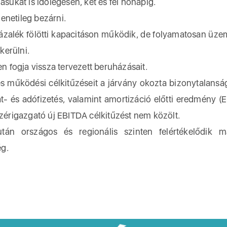
ásukat is időlegesen, két és fél hónapig.
enetileg bezárni.
zázalék fölötti kapacitáson működik, de folyamatosan üze
kerülni.
en fogja vissza tervezett beruházásait.
 és működési célkitűzéseit a járvány okozta bizonytalanság
 és adófizetés, valamint amortizáció előtti eredmény (
ezérigazgató új EBITDA célkitűzést nem közölt.
tán országos és regionális szinten felértékelődik 
ég.