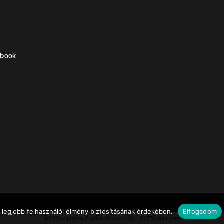
ebook
 legjobb felhasználói élmény biztosításának érdekében.
Elfogadom
WP2Social Auto Publish
Powered By :
XYZScripts.com