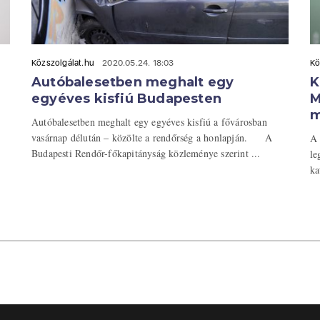
Közszolgálat.hu
2020.05.24. 18:03
Kö
Autóbalesetben meghalt egy
K
egyéves kisfiú Budapesten
M
m
Autóbalesetben meghalt egy egyéves kisfiú a fővárosban
vasárnap délután – közölte a rendőrség a honlapján. A
A 
Budapesti Rendőr-főkapitányság közleménye szerint ...
le
ka