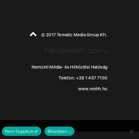
© 2017 Tematic Media Group Kft.
Felügyeleti Szerv
Nemzeti Média- és Hírközlési Hatóság
Telefon: +36 1 457 7100
www.nmhh.hu
Nem fogadom el
Bővebben...