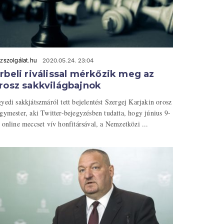
zszolgálat.hu
2020.05.24. 23:04
rbeli riválissal mérkőzik meg az
rosz sakkvilágbajnok
yedi sakkjátszmáról tett bejelentést Szergej Karjakin orosz
gymester, aki Twitter-bejegyzésben tudatta, hogy június 9-
 online meccset vív honfitársával, a Nemzetközi ...