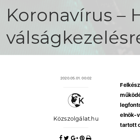
Koronavírus – H
válságkezelésr
2020.05.01. 00:02
Felkész
működé
legfon
elnök-
Közszolgálat.hu
tartott 