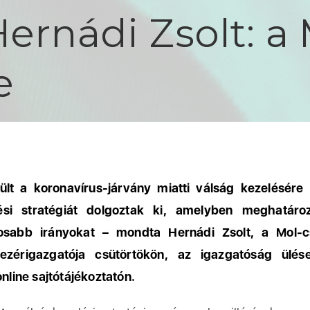
ernádi Zsolt: a 
e
ült a koronavírus-járvány miatti válság kezelésére
si stratégiát dolgoztak ki, amelyben meghatáro
tosabb irányokat – mondta Hernádi Zsolt, a Mol-c
vezérigazgatója csütörtökön, az igazgatóság ülés
online sajtótájékoztatón.