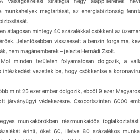
ágkezelési stratégia négy alappillérének nev
munkahelyek megtartását, az energiabiztonság fennta
iztosítását.
nten átlagosan mintegy 40 százalékkal csökkent az üzem
ltérőek. Jelentősebben visszaesett a benzin forgalma, ke
ják, nem magánemberek – jelezte Hernádi Zsolt.
Mol minden területen folyamatosan dolgozik, a váll
s intézkedést vezettek be, hogy csökkentse a koronavír
 több mint 25 ezer ember dolgozik, ebből 9 ezer Magyaro
dított járványügyi védekezésre. Csoportszinten 6000 em
egyes munkakörökben részmunkaidős foglalkoztatást k
zalékát érinti, őket 60, illetve 80 százalékos munk