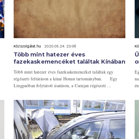
Közszolgálat.hu
2020.05.24. 23:06
Kö
Több mint hatezer éves
Ű
fazekaskemencéket találtak Kínában
o
Több mint hatezer éves fazekaskemencéket találtak egy
Eg
régészeti feltáráson a kínai Honan tartományban. Egy
na
Lingpaóban folytatott ásatáson, a Csenjan régészeti ...
én