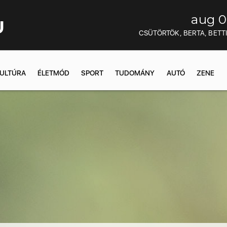
aug 0
U
CSÜTÖRTÖK, BERTA, BETT
ULTÚRA
ÉLETMÓD
SPORT
TUDOMÁNY
AUTÓ
ZENE