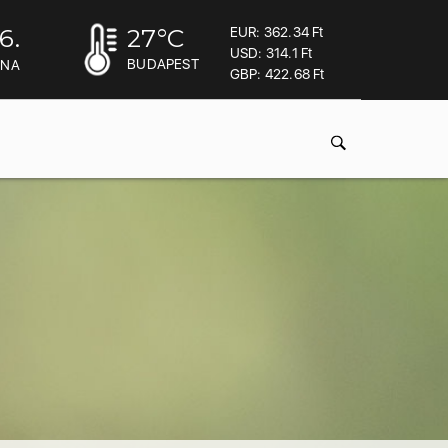
6.
27
°C
EUR: 362.34 Ft
USD: 314.1 Ft
BUDAPEST
INA
GBP: 422.68 Ft