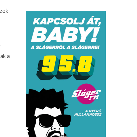
szok
.
sak a