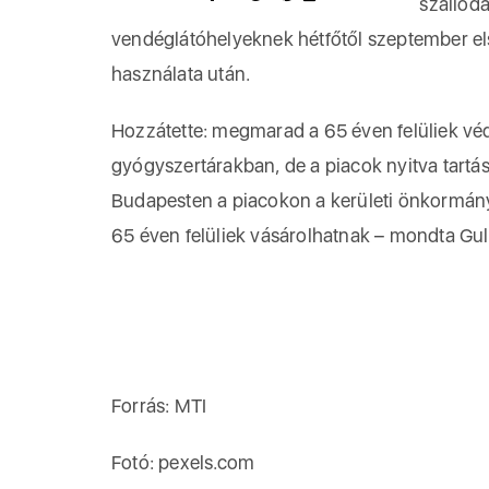
szállodá
vendéglátóhelyeknek hétfőtől szeptember else
használata után.
Hozzátette: megmarad a 65 éven felüliek véd
gyógyszertárakban, de a piacok nyitva tartá
Budapesten a piacokon a kerületi önkormányz
65 éven felüliek vásárolhatnak – mondta Gul
Forrás: MTI
Fotó: pexels.com