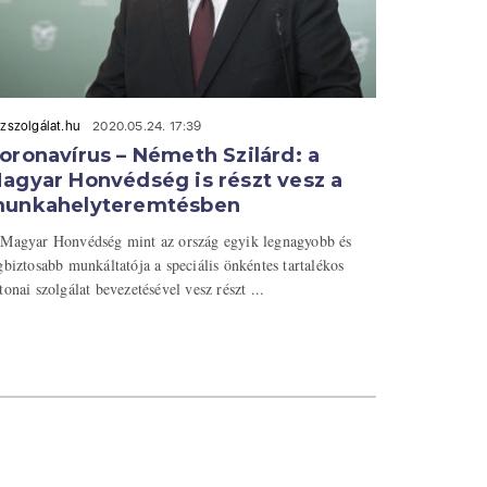
zszolgálat.hu
2020.05.24. 17:39
oronavírus – Németh Szilárd: a
agyar Honvédség is részt vesz a
unkahelyteremtésben
Magyar Honvédség mint az ország egyik legnagyobb és
gbiztosabb munkáltatója a speciális önkéntes tartalékos
tonai szolgálat bevezetésével vesz részt ...