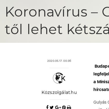
Koronavírus – 
től lehet kétsz
2020.05.17. 00:36
Budapes
legfelj
a Minis
hírcsat
Közszolgálat.hu
Gulyás 