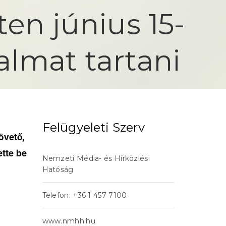
en június 15-
dalmat tartani
Felügyeleti Szerv
övető,
ette be
Nemzeti Média- és Hírközlési
Hatóság
Telefon: +36 1 457 7100
www.nmhh.hu