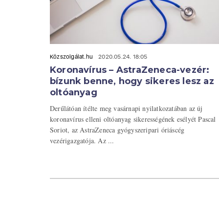
Közszolgálat.hu
2020.05.24. 18:05
Koronavírus – AstraZeneca-vezér:
bízunk benne, hogy sikeres lesz az
oltóanyag
Derűlátóan ítélte meg vasárnapi nyilatkozatában az új
koronavírus elleni oltóanyag sikerességének esélyét Pascal
Soriot, az AstraZeneca gyógyszeripari óriáscég
vezérigazgatója. Az ...