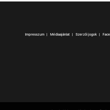
Impresszum
Médiaajánlat
Szerzői jogok
Fac