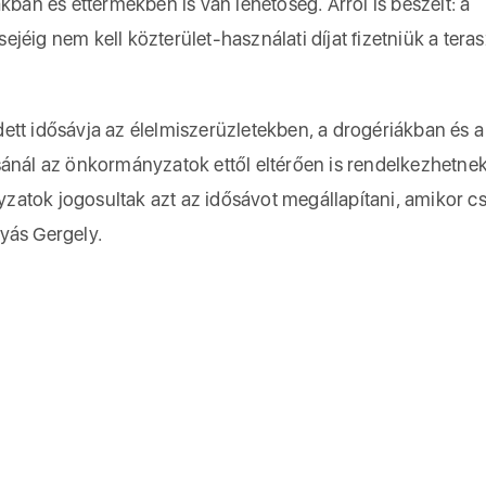
kban és éttermekben is van lehetőség. Arról is beszélt: a
jéig nem kell közterület-használati díjat fizetniük a tera
ett idősávja az élelmiszerüzletekben, a drogériákban és a
sánál az önkormányzatok ettől eltérően is rendelkezhetnek
atok jogosultak azt az idősávot megállapítani, amikor c
yás Gergely.