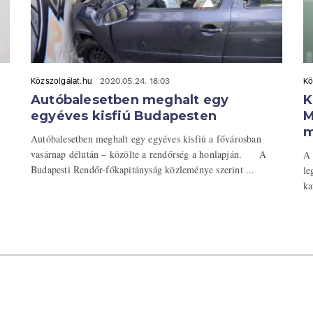
Közszolgálat.hu
2020.05.24. 18:03
Kö
Autóbalesetben meghalt egy
K
egyéves kisfiú Budapesten
M
m
Autóbalesetben meghalt egy egyéves kisfiú a fővárosban
vasárnap délután – közölte a rendőrség a honlapján. A
A 
Budapesti Rendőr-főkapitányság közleménye szerint ...
le
ka