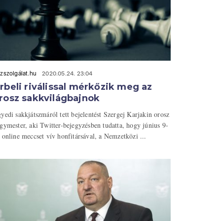
zszolgálat.hu
2020.05.24. 23:04
rbeli riválissal mérkőzik meg az
rosz sakkvilágbajnok
yedi sakkjátszmáról tett bejelentést Szergej Karjakin orosz
gymester, aki Twitter-bejegyzésben tudatta, hogy június 9-
 online meccset vív honfitársával, a Nemzetközi ...