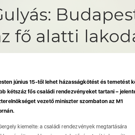
Gulyás: Budapest
áz fő alatti lako
ten június 15-től lehet házasságkötést és temetést k
ebb kétszáz fős családi rendezvényeket tartani – jelent
zterelnökséget vezető miniszter szombaton az M1
ornán.
Gergely kiemelte: a családi rendezvények megtartására