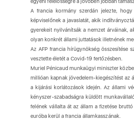
egyéni felelősségre a jövőben jobban támasz
A francia kormány szerdán jelezte, hog
képviselőnek a javaslatát, akik indítványo
gyerekeit nyilvánítsák a nemzet árváinak, 
olyan konkrét állami juttatások illetnének 
Az AFP francia hírügynökség összesítése s
vesztette életét a Covid-19 fertőzésben.
Muriel Pénicaud munkaügyi miniszter közbe
millióan kapnak jövedelem-kiegészítést az
a kijárási korlátozások idején. Az állami v
kényszer-szabadságra küldött munkavállaló
felének vállalta át az állam a fizetése brut
euróba kerül a francia államkasszának.