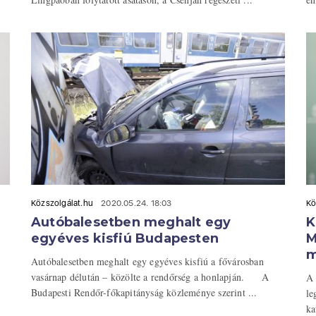
Közszolgálat.hu
2020.05.24. 18:03
Kö
Autóbalesetben meghalt egy
K
egyéves kisfiú Budapesten
M
m
Autóbalesetben meghalt egy egyéves kisfiú a fővárosban
vasárnap délután – közölte a rendőrség a honlapján. A
A 
Budapesti Rendőr-főkapitányság közleménye szerint ...
le
ka