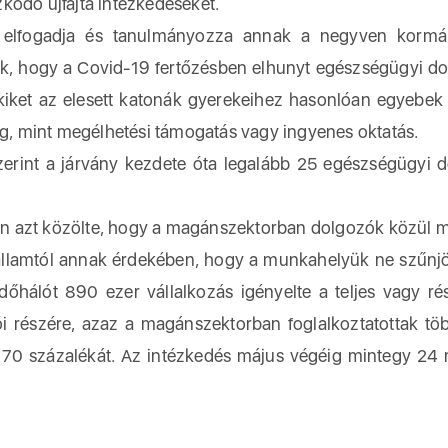
kodó újfajta intézkedéseket.
y elfogadja és tanulmányozza annak a negyven kormán
zták, hogy a Covid-19 fertőzésben elhunyt egészségügyi d
akiket az elesett katonák gyerekeihez hasonlóan egyebek 
meg, mint megélhetési támogatás vagy ingyenes oktatás.
zerint a járvány kezdete óta legalább 25 egészségügyi 
n azt közölte, hogy a magánszektorban dolgozók közül m
 államtól annak érdekében, hogy a munkahelyük ne szűn
édőhálót 890 ezer vállalkozás igényelte a teljes vagy ré
i részére, azaz a magánszektorban foglalkoztatottak tö
tó 70 százalékát. Az intézkedés május végéig mintegy 24 m