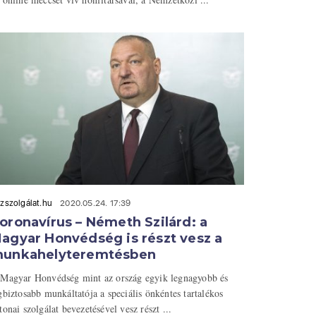
zszolgálat.hu
2020.05.24. 17:39
oronavírus – Németh Szilárd: a
agyar Honvédség is részt vesz a
unkahelyteremtésben
Magyar Honvédség mint az ország egyik legnagyobb és
gbiztosabb munkáltatója a speciális önkéntes tartalékos
tonai szolgálat bevezetésével vesz részt ...