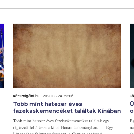
Közszolgálat.hu
2020.05.24. 23:06
Kö
Több mint hatezer éves
Ű
fazekaskemencéket találtak Kínában
o
Több mint hatezer éves fazekaskemencéket találtak egy
Eg
régészeti feltáráson a kínai Honan tartományban. Egy
na
Lingpaóban folytatott ásatáson, a Csenjan régészeti ...
én