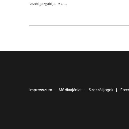
vezérigazgatója. Az ...
Impresszum
Médiaajánlat
Szerzői jogok
Fac