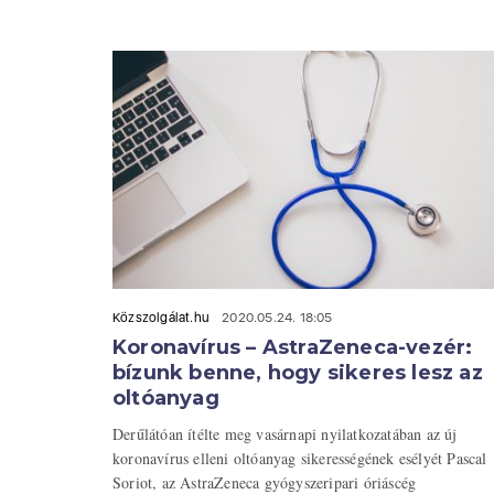
Közszolgálat.hu
2020.05.24. 18:05
Koronavírus – AstraZeneca-vezér:
bízunk benne, hogy sikeres lesz az
oltóanyag
Derűlátóan ítélte meg vasárnapi nyilatkozatában az új
koronavírus elleni oltóanyag sikerességének esélyét Pascal
Soriot, az AstraZeneca gyógyszeripari óriáscég