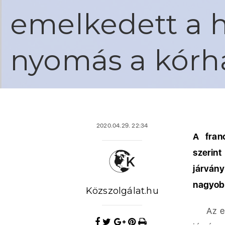
emelkedett a h
nyomás a kórh
2020.04.29. 22:34
A fran
szerint
járván
nagyob
Közszolgálat.hu
Az elmú