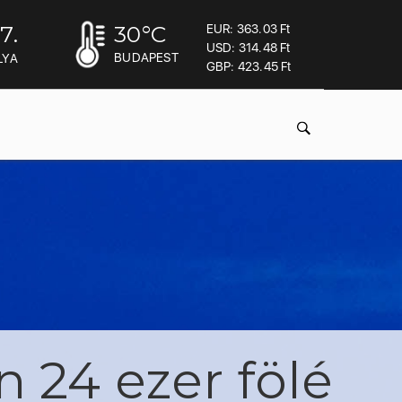
7.
30
°C
EUR: 363.03 Ft
USD: 314.48 Ft
BUDAPEST
LYA
GBP: 423.45 Ft
 24 ezer fölé