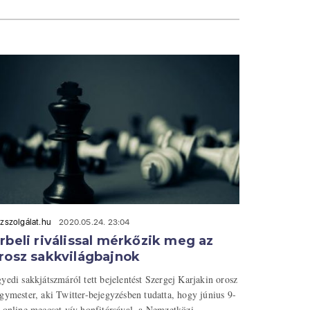
zszolgálat.hu
2020.05.24. 23:04
rbeli riválissal mérkőzik meg az
rosz sakkvilágbajnok
yedi sakkjátszmáról tett bejelentést Szergej Karjakin orosz
gymester, aki Twitter-bejegyzésben tudatta, hogy június 9-
 online meccset vív honfitársával, a Nemzetközi ...