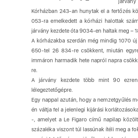
járvány
Kórházban 243-an hunytak el a fertőzés kö
053-ra emelkedett a kórházi halottak szám
járvány kezdete óta 9034-en haltak meg – 184
A kórházakba szerdán még mindig 1070 új 
650-tel 26 834-re csökkent, miután egyre
immáron harmadik hete napról napra csökk
re.
A járvány kezdete több mint 90 ezren 
lélegeztetőgépre.
Egy nappal azután, hogy a nemzetgyűlés me
én váltja fel a jelenlegi kijárási korlátozá
-, amelyet a Le Figaro című napilap közölt
százaléka viszont túl lassúnak ítéli meg a f