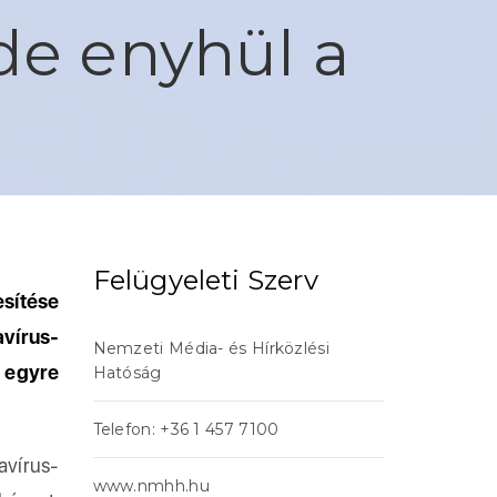
de enyhül a
Felügyeleti Szerv
sítése
vírus-
Nemzeti Média- és Hírközlési
 egyre
Hatóság
Telefon: +36 1 457 7100
vírus-
www.nmhh.hu