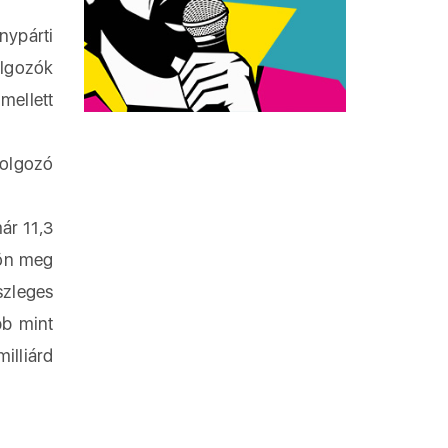
ypárti
olgozók
mellett
dolgozó
ár 11,3
jön meg
szleges
bb mint
illiárd