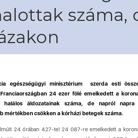
alottak száma, 
ázakon
cia egészségügyi minisztérium szerda esti össze
 Franciaországban 24 ezer fölé emelkedett a korona
y halálos áldozatainak száma, de napról napra
b mértékben csökken a kórházi betegek száma.
lt 24 órában 427-tel 24 087-re emelkedett a korona