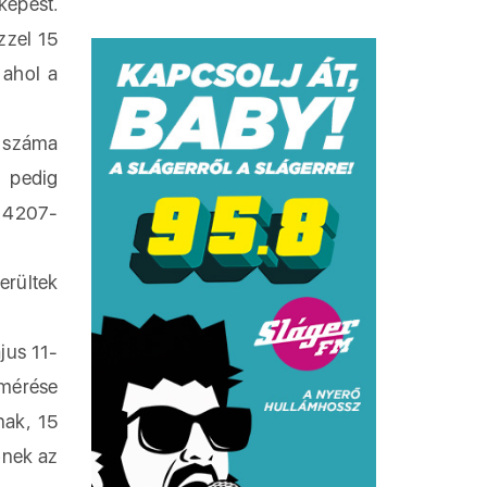
képest.
zzel 15
 ahol a
k száma
n pedig
l 4207-
rültek
jus 11-
lmérése
nak, 15
őnek az