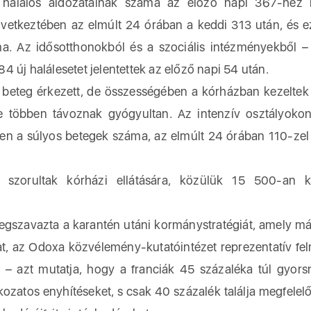
 halálos áldozatainak száma az előző napi 367-hez 
vetkeztében az elmúlt 24 órában a keddi 313 után, és e
a. Az idősotthonokból és a szociális intézményekből –
 új halálesetet jelentettek az előző napi 54 után.
beteg érkezett, de összességében a kórházban kezelte
 többen távoznak gyógyultan. Az intenzív osztályoko
en a súlyos betegek száma, az elmúlt 24 órában 110-ze
szorultak kórházi ellátására, közülük 15 500-an ke
gszavazta a karantén utáni kormánystratégiát, amely má
sokat, az Odoxa közvélemény-kutatóintézet reprezentatív fe
 – azt mutatja, hogy a franciák 45 százaléka túl gyors
okozatos enyhítéseket, s csak 40 százalék találja megfelel