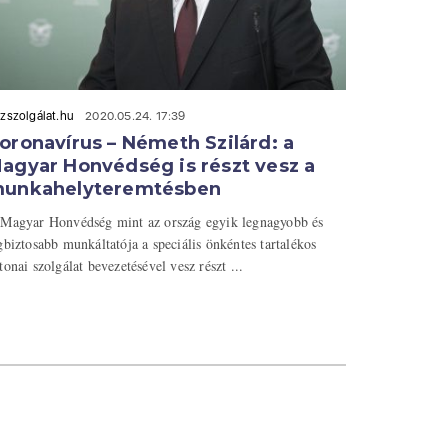
zszolgálat.hu
2020.05.24. 17:39
oronavírus – Németh Szilárd: a
agyar Honvédség is részt vesz a
unkahelyteremtésben
Magyar Honvédség mint az ország egyik legnagyobb és
gbiztosabb munkáltatója a speciális önkéntes tartalékos
tonai szolgálat bevezetésével vesz részt ...