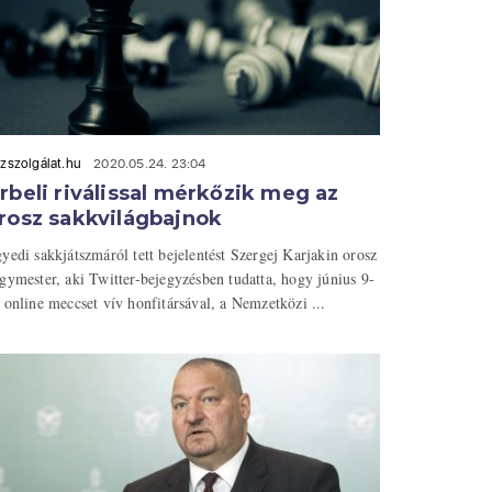
zszolgálat.hu
2020.05.24. 23:04
rbeli riválissal mérkőzik meg az
rosz sakkvilágbajnok
yedi sakkjátszmáról tett bejelentést Szergej Karjakin orosz
gymester, aki Twitter-bejegyzésben tudatta, hogy június 9-
 online meccset vív honfitársával, a Nemzetközi ...