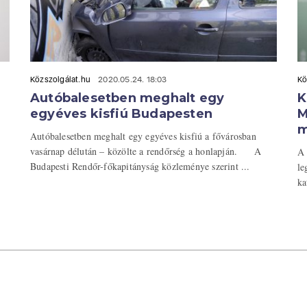
Közszolgálat.hu
2020.05.24. 18:03
Kö
Autóbalesetben meghalt egy
K
egyéves kisfiú Budapesten
M
m
Autóbalesetben meghalt egy egyéves kisfiú a fővárosban
vasárnap délután – közölte a rendőrség a honlapján. A
A 
Budapesti Rendőr-főkapitányság közleménye szerint ...
le
ka