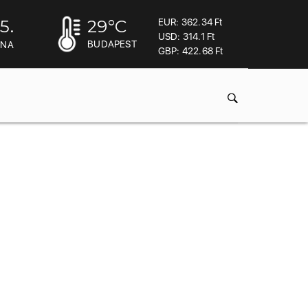
5.
29
°C
EUR: 362.34 Ft
USD: 314.1 Ft
BUDAPEST
INA
GBP: 422.68 Ft