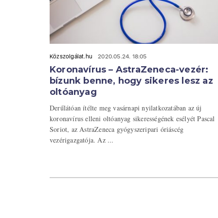
Közszolgálat.hu
2020.05.24. 18:05
Koronavírus – AstraZeneca-vezér:
bízunk benne, hogy sikeres lesz az
oltóanyag
Derűlátóan ítélte meg vasárnapi nyilatkozatában az új
koronavírus elleni oltóanyag sikerességének esélyét Pascal
Soriot, az AstraZeneca gyógyszeripari óriáscég
vezérigazgatója. Az ...