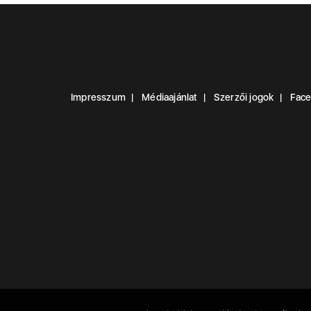
Impresszum
Médiaajánlat
Szerzői jogok
Fac