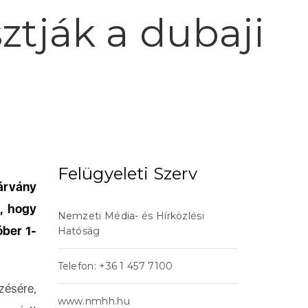
ztják a dubaji
Felügyeleti Szerv
járvány
e, hogy
Nemzeti Média- és Hírközlési
óber 1-
Hatóság
Telefon: +36 1 457 7100
zésére,
www.nmhh.hu