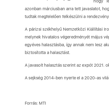
hogy le
azonban márciusban arra tett javaslatot, h
tudtak megfelelően felkészülni a rendezvény
A párizsi székhelyű Nemzetközi Kiállítási Ir
melynek hivatalos végeredményét május vég
egyéves halasztásba, így annak nem lesz aka
biztosította a halasztást.
A javasolt halasztás szerint az expót 2021. 
A sejkség 2014-ben nyerte el a 2020-as vilá
Forrás: MTI