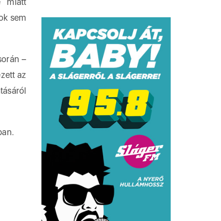
 miatt
gok sem
során –
zett az
tásáról
ban.