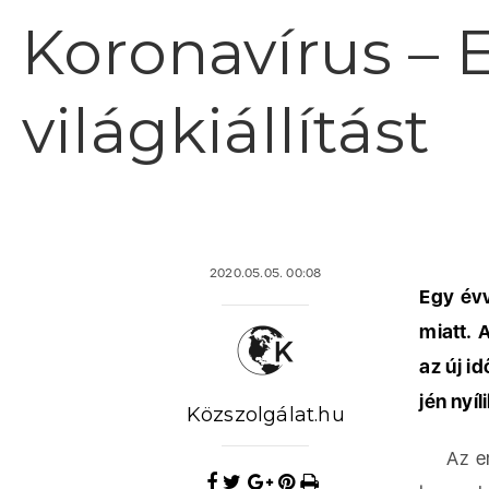
Koronavírus – E
világkiállítást
2020.05.05. 00:08
Egy évv
miatt. 
az új i
jén nyíl
Közszolgálat.hu
Az emír