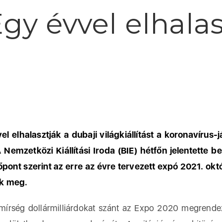
gy évvel elhalas
el elhalasztják a dubaji világkiállítást a koronavírus-
A Nemzetközi Kiállítási Iroda (BIE) hétfőn jelentette b
dőpont szerint az erre az évre tervezett expó 2021. okt
ik meg.
ség dollármilliárdokat szánt az Expo 2020 megrende