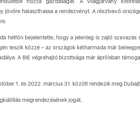
ndületbe hozza gazdaságát. A világjárvány kitörése
ogy jövőre halaszthassa a rendezvényt. A résztvevő orszá
re.
oda hétfőn bejelentette, hogy a jelenleg is zajló szavazás 
én teszik közzé – az országok kétharmada már beleegye
dálya. A BIE végrehajtó bizottsága már áprilisban támoga
október 1. és 2022. március 31. között rendezik meg Dubaj
gkiállítás megrendezésének jogát.