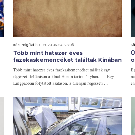
Közszolgálat.hu
2020.05.24. 23:06
Kö
Több mint hatezer éves
Ű
fazekaskemencéket találtak Kínában
o
Több mint hatezer éves fazekaskemencéket találtak egy
Eg
régészeti feltáráson a kínai Honan tartományban. Egy
na
Lingpaóban folytatott ásatáson, a Csenjan régészeti ...
én