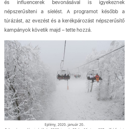
és influencerek bevonásával is igyekeznek
népszerűsíteni a síelést. A programot később a
túrázást, az evezést és a kerékpározást népszerűsítő
kampányok követik majd – tette hozzá.
Eplény, 2020. január 20.