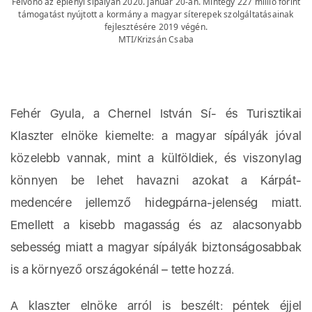
Felvonó az eplényi sípályán 2020. január 20-án. Mintegy 227 millió forint
támogatást nyújtott a kormány a magyar síterepek szolgáltatásainak
fejlesztésére 2019 végén.
MTI/Krizsán Csaba
Fehér Gyula, a Chernel István Sí- és Turisztikai
Klaszter elnöke kiemelte: a magyar sípályák jóval
közelebb vannak, mint a külföldiek, és viszonylag
könnyen be lehet havazni azokat a Kárpát-
medencére jellemző hidegpárna-jelenség miatt.
Emellett a kisebb magasság és az alacsonyabb
sebesség miatt a magyar sípályák biztonságosabbak
is a környező országokénál – tette hozzá.
A klaszter elnöke arról is beszélt: péntek éjjel