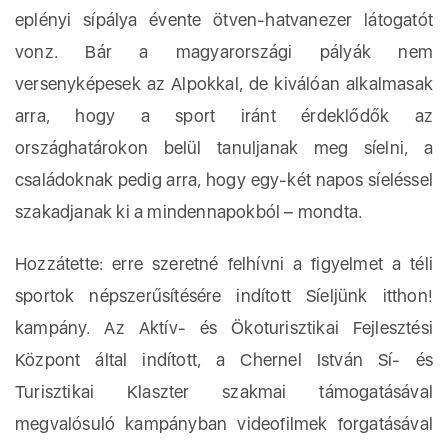
eplényi sípálya évente ötven-hatvanezer látogatót
vonz. Bár a magyarországi pályák nem
versenyképesek az Alpokkal, de kiválóan alkalmasak
arra, hogy a sport iránt érdeklődők az
országhatárokon belül tanuljanak meg síelni, a
családoknak pedig arra, hogy egy-két napos síeléssel
szakadjanak ki a mindennapokból – mondta.
Hozzátette: erre szeretné felhívni a figyelmet a téli
sportok népszerűsítésére indított Síeljünk itthon!
kampány. Az Aktív- és Ökoturisztikai Fejlesztési
Központ által indított, a Chernel István Sí- és
Turisztikai Klaszter szakmai támogatásával
megvalósuló kampányban videofilmek forgatásával