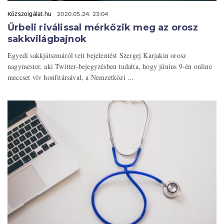
Közszolgálat.hu
2020.05.24. 23:04
Űrbeli riválissal mérkőzik meg az orosz
sakkvilágbajnok
Egyedi sakkjátszmáról tett bejelentést Szergej Karjakin orosz
nagymester, aki Twitter-bejegyzésben tudatta, hogy június 9-én online
meccset vív honfitársával, a Nemzetközi ...