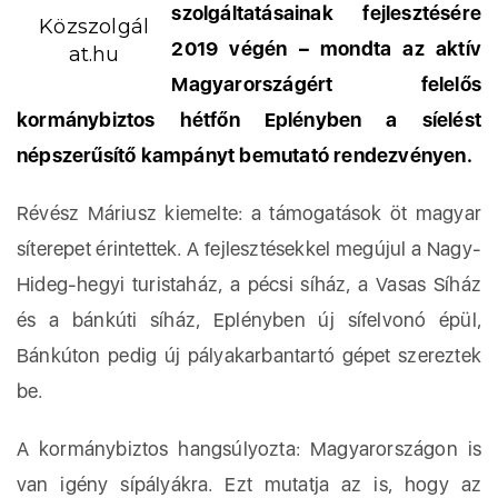
szolgáltatásainak fejlesztésére
Közszolgál
2019 végén – mondta az aktív
at.hu
Magyarországért felelős
kormánybiztos hétfőn Eplényben a síelést
népszerűsítő kampányt bemutató rendezvényen.
Révész Máriusz kiemelte: a támogatások öt magyar
síterepet érintettek. A fejlesztésekkel megújul a Nagy-
Hideg-hegyi turistaház, a pécsi síház, a Vasas Síház
és a bánkúti síház, Eplényben új sífelvonó épül,
Bánkúton pedig új pályakarbantartó gépet szereztek
be.
A kormánybiztos hangsúlyozta: Magyarországon is
van igény sípályákra. Ezt mutatja az is, hogy az