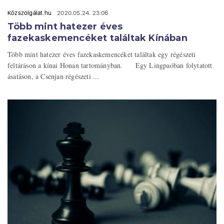
Közszolgálat.hu
2020.05.24. 23:06
Több mint hatezer éves
fazekaskemencéket találtak Kínában
Több mint hatezer éves fazekaskemencéket találtak egy régészeti
feltáráson a kínai Honan tartományban. Egy Lingpaóban folytatott
ásatáson, a Csenjan régészeti ...