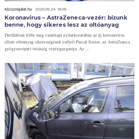
Közszolgálat.hu
2020.05.24. 18:05
Koronavírus – AstraZeneca-vezér: bízunk
benne, hogy sikeres lesz az oltóanyag
Derűlátóan ítélte meg vasárnapi nyilatkozatában az új koronavírus
elleni oltóanyag sikerességének esélyét Pascal Soriot, az AstraZeneca
gyógyszeripari óriáscég vezérigazgatója. Az ...