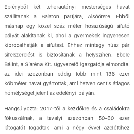
Eplényből két teherautónyi mesterséges havat
szállítanak a Balaton partjára, Alsóörsre. Ebből
másnap egy közel száz méter hosszúságú sífutó
pályát alakítanak ki, ahol a gyermekek ingyenesen
kipróbálhatják a sífutást. Ehhez mintegy húsz pár
sífelszerelést is biztosítanak a helyszínen. Ebele
Bálint, a Síaréna Kft. ügyvezető igazgatója elmondta:
az idei szezonban eddig több mint 136 ezer
köbméter havat gyártottak, ami hetven centis átlagos
hómélységet jelent az edelényi pályán.
Hangsúlyozta: 2017-től a kezdőkre és a családokra
fókuszálnak, a tavalyi szezonban 50-60 ezer
látogatót fogadtak, ami a négy évvel azelőttihez