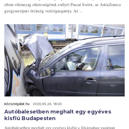
elleni oltóanyag sikerességének esélyét Pascal Soriot, az AstraZeneca
gyógyszeripari óriáscég vezérigazgatója. Az ...
Közszolgálat.hu
2020.05.24. 18:03
Autóbalesetben meghalt egy egyéves
kisfiú Budapesten
Autóbalesetben meghalt egy egyéves kisfiú a fővárosban vasárnap