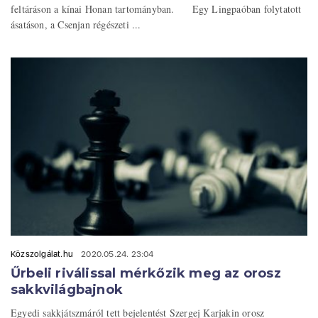
feltáráson a kínai Honan tartományban. Egy Lingpaóban folytatott
ásatáson, a Csenjan régészeti ...
Közszolgálat.hu
2020.05.24. 23:04
Űrbeli riválissal mérkőzik meg az orosz
sakkvilágbajnok
Egyedi sakkjátszmáról tett bejelentést Szergej Karjakin orosz