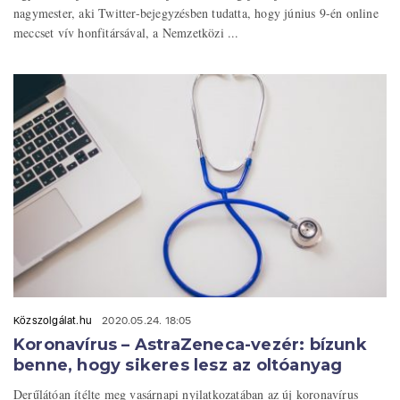
nagymester, aki Twitter-bejegyzésben tudatta, hogy június 9-én online
meccset vív honfitársával, a Nemzetközi ...
Közszolgálat.hu
2020.05.24. 18:05
Koronavírus – AstraZeneca-vezér: bízunk
benne, hogy sikeres lesz az oltóanyag
Derűlátóan ítélte meg vasárnapi nyilatkozatában az új koronavírus