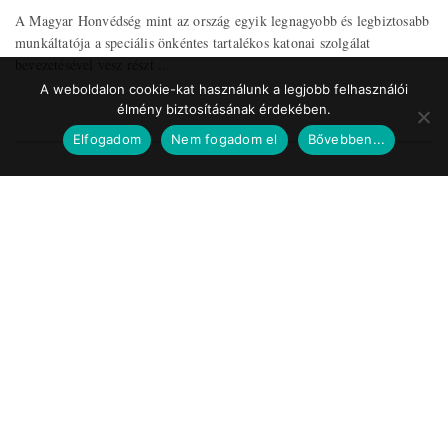
A Magyar Honvédség mint az ország egyik legnagyobb és legbiztosabb
munkáltatója a speciális önkéntes tartalékos katonai szolgálat
bevezetésével vesz részt ...
A weboldalon cookie-kat használunk a legjobb felhasználói
élmény biztosításának érdekében.
Elfogadom
Nem fogadom el
Bővebben...
Impresszum
Médiaajánlat
Szerzői jogok
Facebook
© 2017 Tematic Media Group Kft.
Felügyeleti Szerv