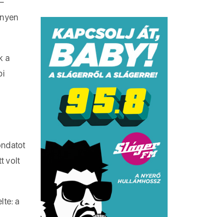
 –
enyen
k a
bi
ondatot
t volt
lte: a