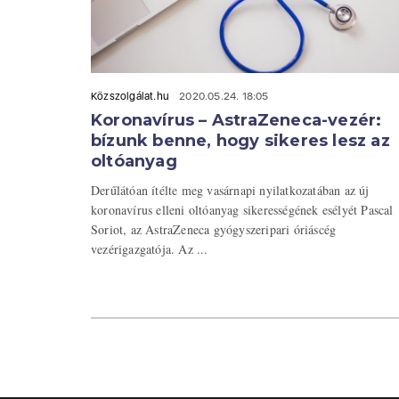
Közszolgálat.hu
2020.05.24. 18:05
Koronavírus – AstraZeneca-vezér:
bízunk benne, hogy sikeres lesz az
oltóanyag
Derűlátóan ítélte meg vasárnapi nyilatkozatában az új
koronavírus elleni oltóanyag sikerességének esélyét Pascal
Soriot, az AstraZeneca gyógyszeripari óriáscég
vezérigazgatója. Az ...