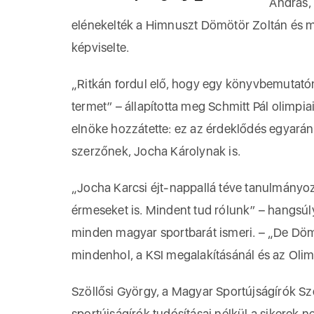
András,
elénekelték a Himnuszt Dömötör Zoltán és 
képviselte.
„Ritkán fordul elő, hogy egy könyvbemutató
termet” – állapította meg Schmitt Pál olimpi
elnöke hozzátette: ez az érdeklődés egyarán
szerzőnek, Jocha Károlynak is.
„Jocha Karcsi éjt-nappallá téve tanulmányo
érmeseket is. Mindent tud rólunk” – hangsúl
minden magyar sportbarát ismeri. – „De Dömö
mindenhol, a KSI megalakításánál és az Olim
Szöllősi György, a Magyar Sportújságírók S
sportújságírók tudósításai nélkül a sikerek