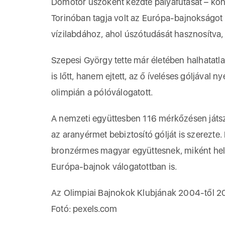
Dömötör úszóként kezdte pályafutását – kont
Torinóban tagja volt az Európa-bajnokságot
vízilabdához, ahol úszótudását hasznosítva,
Szepesi György tette már életében halhatatla
is lőtt, hanem ejtett, az ő íveléses góljával 
olimpián a pólóválogatott.
A nemzeti együttesben 116 mérkőzésen játszo
az aranyérmet bebiztosító gólját is szerezte
bronzérmes magyar együttesnek, miként hel
Európa-bajnok válogatottban is.
Az Olimpiai Bajnokok Klubjának 2004-től 20
Fotó: pexels.com