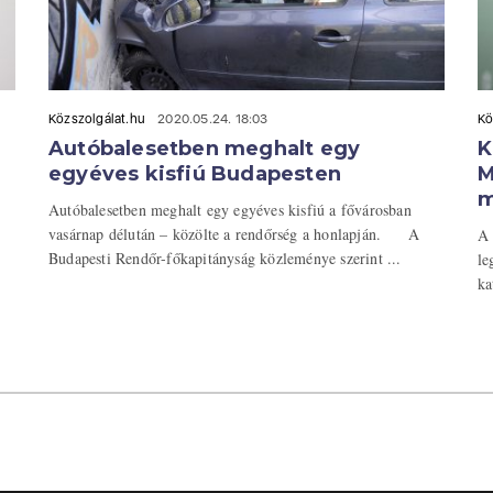
Közszolgálat.hu
2020.05.24. 18:03
Kö
Autóbalesetben meghalt egy
K
egyéves kisfiú Budapesten
M
m
Autóbalesetben meghalt egy egyéves kisfiú a fővárosban
vasárnap délután – közölte a rendőrség a honlapján. A
A 
Budapesti Rendőr-főkapitányság közleménye szerint ...
le
ka