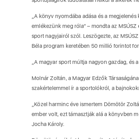
„A könyv nyomdába adása és a megjelenés kö
emlékezünk meg róla” – mondta az MSÚSZ el
sport nagyjairól szól. Leszögezte, az MSÚSZ
Béla program keretében 50 millió forintot f
„A magyar sport múltja nagyon gazdag, és a 
Molnár Zoltán, a Magyar Edzők Társaságának e
szakértelemmel ír a sportolókról, a bajnokokr
„Közel harminc éve ismertem Dömötör Zoltán
ember volt, ezt támasztják alá a könyvben m
Jocha Károly.