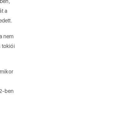
-ben,
t a
dett.
ha nem
 tokiói
amikor
62-ben