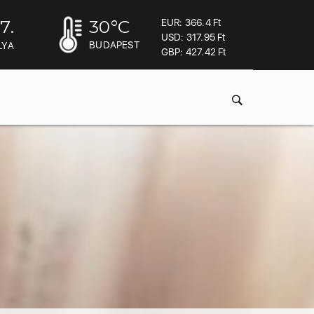
7.
30
°C
EUR: 366.4 Ft
USD: 317.95 Ft
BUDAPEST
LYA
GBP: 427.42 Ft
acheter viagra sans ordonnance