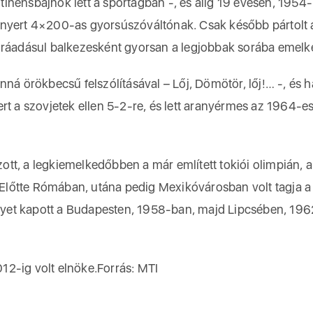
inensbajnok lett a sportágban -, és alig 19 évesen, 1954
 nyert 4×200-as gyorsúszóváltónak. Csak később pártolt á
 ráadásul balkezesként gyorsan a legjobbak sorába emelke
nná örökbecsű felszólításával – Lőj, Dömötör, lőj!… -, és 
nyert a szovjetek ellen 5-2-re, és lett aranyérmes az 1964-es
tt, a legkiemelkedőbben a már említett tokiói olimpián, 
. Előtte Rómában, utána pedig Mexikóvárosban volt tagja a
yet kapott a Budapesten, 1958-ban, majd Lipcsében, 19
12-ig volt elnöke.Forrás: MTI