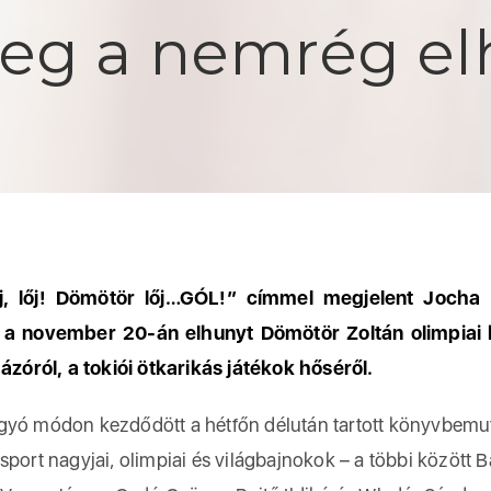
meg a nemrég e
őj, lőj! Dömötör lőj…GÓL!” címmel megjelent Jocha 
 a november 20-án elhunyt Dömötör Zoltán olimpiai 
ázóról, a tokiói ötkarikás játékok hőséről.
yó módon kezdődött a hétfőn délután tartott könyvbemut
port nagyjai, olimpiai és világbajnokok – a többi között 