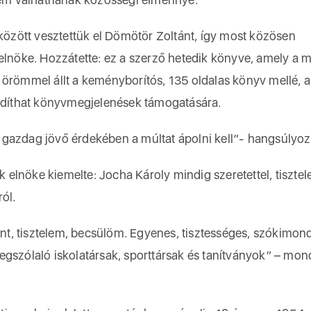
zött vesztettük el Dömötör Zoltánt, így most közösen
nöke. Hozzátette: ez a szerző hetedik könyve, amely a 
 örömmel állt a keményborítós, 135 oldalas könyv mellé, 
ordíthat könyvmegjelenések támogatására.
gazdag jövő érdekében a múltat ápolni kell”- hangsúlyoz
lnöke kiemelte: Jocha Károly mindig szeretettel, tisztele
ól.
t, tisztelem, becsülöm. Egyenes, tisztességes, szókimon
egszólaló iskolatársak, sporttársak és tanítványok” – mon