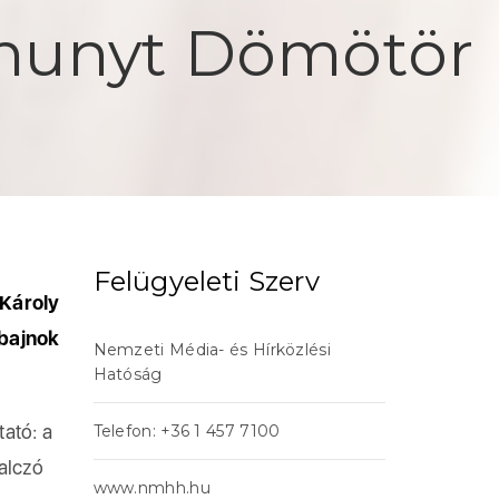
lhunyt Dömötör
Felügyeleti Szerv
Károly
bajnok
Nemzeti Média- és Hírközlési
Hatóság
ató: a
Telefon: +36 1 457 7100
Balczó
www.nmhh.hu