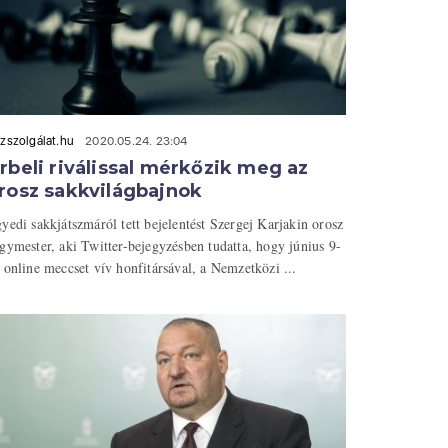
zszolgálat.hu
2020.05.24. 23:04
rbeli riválissal mérkőzik meg az
rosz sakkvilágbajnok
yedi sakkjátszmáról tett bejelentést Szergej Karjakin orosz
gymester, aki Twitter-bejegyzésben tudatta, hogy június 9-
 online meccset vív honfitársával, a Nemzetközi ...