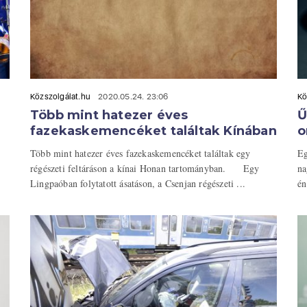
Közszolgálat.hu
2020.05.24. 23:06
Kö
Több mint hatezer éves
Ű
fazekaskemencéket találtak Kínában
o
Több mint hatezer éves fazekaskemencéket találtak egy
Eg
régészeti feltáráson a kínai Honan tartományban. Egy
na
Lingpaóban folytatott ásatáson, a Csenjan régészeti ...
én