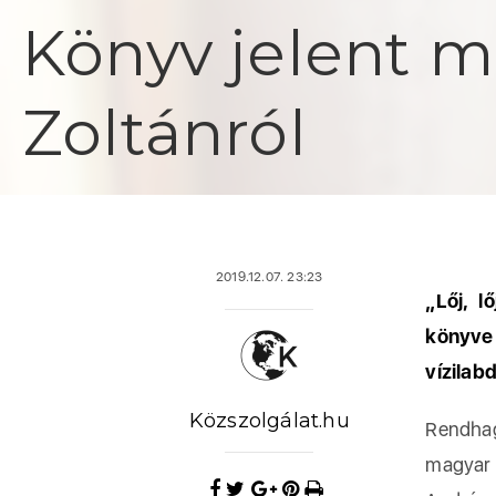
Könyv jelent 
Zoltánról
2019.12.07. 23:23
„Lőj, l
könyve
vízilabd
Közszolgálat.hu
Rendhag
magyar s