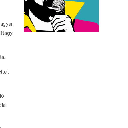
magyar
a Nagy
ta.
ttel,
dó
dta