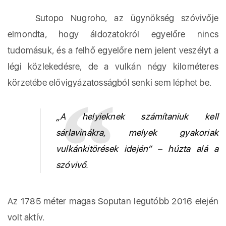
Sutopo Nugroho, az ügynökség szóvivője
elmondta, hogy áldozatokról egyelőre nincs
tudomásuk, és a felhő egyelőre nem jelent veszélyt a
légi közlekedésre, de a vulkán négy kilométeres
körzetébe elővigyázatosságból senki sem léphet be.
„A helyieknek számítaniuk kell
sárlavinákra, melyek gyakoriak
vulkánkitörések idején” – húzta alá a
szóvivő.
Az 1785 méter magas Soputan legutóbb 2016 elején
volt aktív.