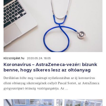
Közszolgálat.hu
2020.05.24. 18:05
Koronavírus – AstraZeneca-vezér: bízunk
benne, hogy sikeres lesz az oltóanyag
Derűlátóan ítélte meg vasárnapi nyilatkozatában az új koronavírus
elleni oltóanyag sikerességének esélyét Pascal Soriot, az AstraZeneca
gyógyszeripari óriáscég vezérigazgatója. Az ...