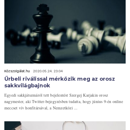
Közszolgálat.hu
2020.05.24. 23:04
Űrbeli riválissal mérkőzik meg az orosz
sakkvilágbajnok
Egyedi sakkjátszmáról tett bejelentést Szergej Karjakin orosz
nagymester, aki Twitter-bejegyzésben tudatta, hogy június 9-én online
meccset vív honfitársával, a Nemzetközi ...