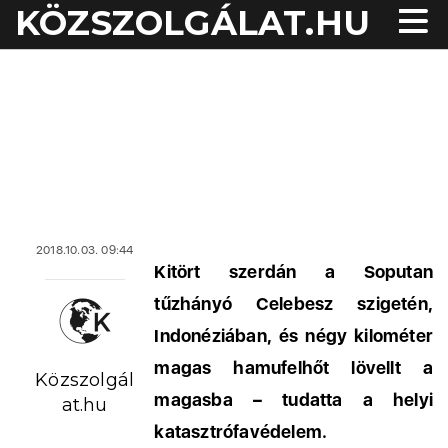
KÖZSZOLGÁLAT.HU
2018.10.03. 09:44
Kitört szerdán a Soputan
tűzhányó Celebesz szigetén,
Indonéziában, és négy kilométer
magas hamufelhőt lövellt a
Közszolgál
magasba – tudatta a helyi
at.hu
katasztrófavédelem.