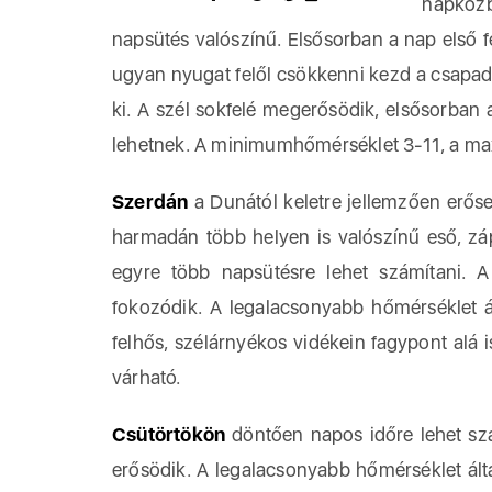
napközb
napsütés valószínű. Elsősorban a nap első f
ugyan nyugat felől csökkenni kezd a csapad
ki. A szél sokfelé megerősödik, elsősorban
lehetnek. A minimumhőmérséklet 3-11, a ma
Szerdán
a Dunától keletre jellemzően erősen
harmadán több helyen is valószínű eső, zá
egyre több napsütésre lehet számítani. A
fokozódik. A legalacsonyabb hőmérséklet á
felhős, szélárnyékos vidékein fagypont alá
várható.
Csütörtökön
döntően napos időre lehet szá
erősödik. A legalacsonyabb hőmérséklet álta