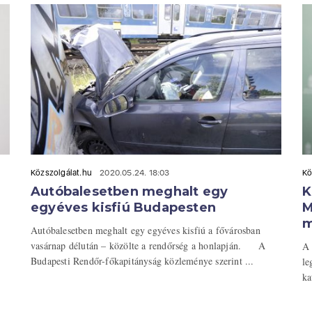
Közszolgálat.hu
2020.05.24. 18:03
Kö
Autóbalesetben meghalt egy
K
egyéves kisfiú Budapesten
M
m
Autóbalesetben meghalt egy egyéves kisfiú a fővárosban
vasárnap délután – közölte a rendőrség a honlapján. A
A 
Budapesti Rendőr-főkapitányság közleménye szerint ...
le
ka