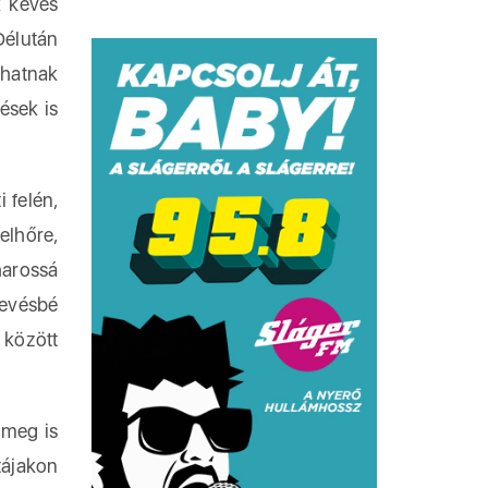
k kevés
Délután
lhatnak
ések is
 felén,
elhőre,
harossá
kevésbé
 között
 meg is
tájakon