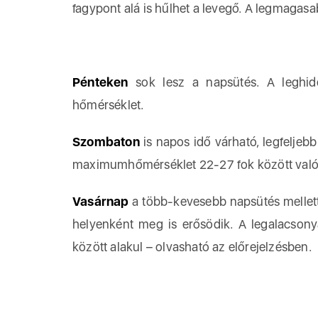
fagypont alá is hűlhet a levegő. A legmagasa
Pénteken
sok lesz a napsütés. A leghid
hőmérséklet.
Szombaton
is napos idő várható, legfeljeb
maximumhőmérséklet 22-27 fok között való
Vasárnap
a több-kevesebb napsütés mellett 
helyenként meg is erősödik. A legalacson
között alakul – olvasható az előrejelzésben.