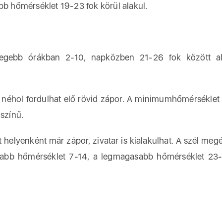
bb hőmérséklet 19-23 fok körül alakul.
egebb órákban 2-10, napközben 21-26 fok között al
b néhol fordulhat elő rövid zápor. A minimumhőmérséklet 
színű.
helyenként már zápor, zivatar is kialakulhat. A szél megé
yabb hőmérséklet 7-14, a legmagasabb hőmérséklet 23