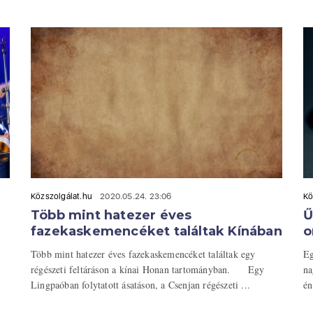
Közszolgálat.hu
2020.05.24. 23:06
Kö
Több mint hatezer éves
Ű
fazekaskemencéket találtak Kínában
o
Több mint hatezer éves fazekaskemencéket találtak egy
Eg
régészeti feltáráson a kínai Honan tartományban. Egy
na
Lingpaóban folytatott ásatáson, a Csenjan régészeti ...
én