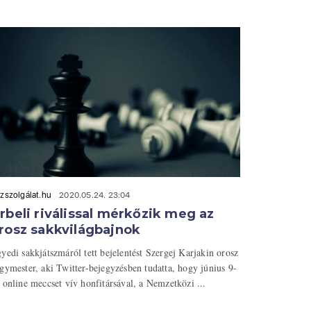
zszolgálat.hu
2020.05.24. 23:04
rbeli riválissal mérkőzik meg az
rosz sakkvilágbajnok
yedi sakkjátszmáról tett bejelentést Szergej Karjakin orosz
gymester, aki Twitter-bejegyzésben tudatta, hogy június 9-
 online meccset vív honfitársával, a Nemzetközi ...