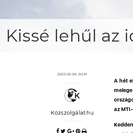
Kissé lehűl az 
2020.05.04. 00:41
A hét e
melege
országo
az MTI-
Közszolgálat.hu
Kedde