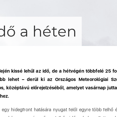
idő a héten
lején kissé lehűl az idő, de a hétvégén többfelé 25 fo
bb lehet – derül ki az Országos Meteorológiai Szo
s, középtávú előrejelzéséből, amelyet vasárnap jutta
hez.
n
egy hidegfront hatására nyugat felől egyre több felhő é