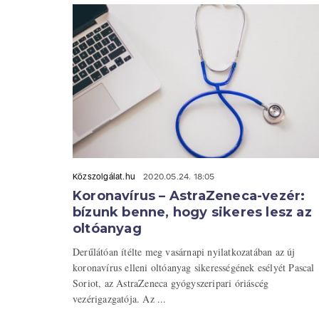
Közszolgálat.hu
2020.05.24. 18:05
Koronavírus – AstraZeneca-vezér:
bízunk benne, hogy sikeres lesz az
oltóanyag
Derűlátóan ítélte meg vasárnapi nyilatkozatában az új
koronavírus elleni oltóanyag sikerességének esélyét Pascal
Soriot, az AstraZeneca gyógyszeripari óriáscég
vezérigazgatója. Az ...