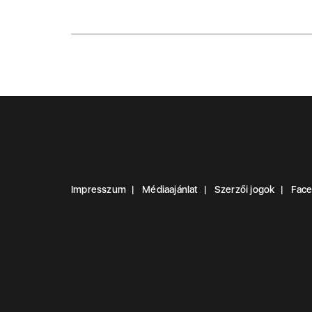
Impresszum
Médiaajánlat
Szerzői jogok
Fac