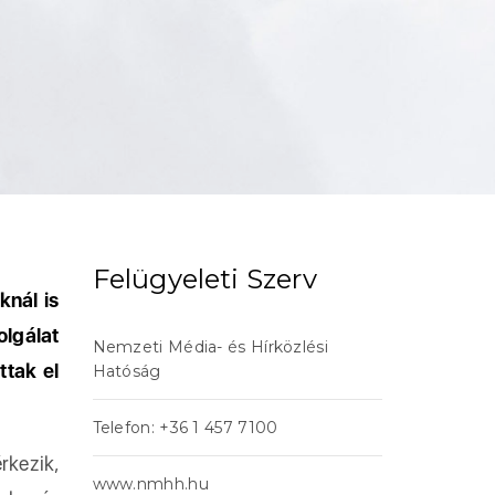
Felügyeleti Szerv
knál is
lgálat
Nemzeti Média- és Hírközlési
ttak el
Hatóság
Telefon: +36 1 457 7100
rkezik,
www.nmhh.hu