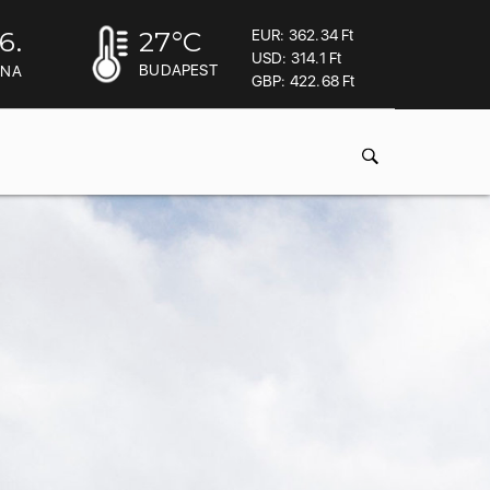
6.
27
°C
EUR: 362.34 Ft
USD: 314.1 Ft
BUDAPEST
INA
GBP: 422.68 Ft