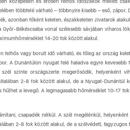
en közepesen és erősen felhős időszakok mellett csa
elében többfelé várható – többnyire kisebb – eső, zápor. 
ék, azonban főként keleten, északkeleten zivatarok alaku
 a Győr-Békéscsaba vonal szélesebb sávjában viharos lök
ximumhőmérséklet 14-20 fok között alakul.
 felhős vagy borult idő várható, és főleg az ország keleti
por. A Dunántúlon nyugat felé haladva egyre kevesebb f
 szél szinte országszerte megerősödik, helyenként vi
ltalában 2-8 fok között alakul, de a Nyugat-Dunántúl 
 is hűlhet a levegő. A legmagasabb hőmérséklet 10-17 fok
mítani, csapadék nélkül. A szél megélénkül, helyenként
lában 2-8 fok között alakul, de a szélvédett, fagyzugos 