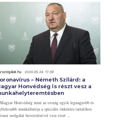
zszolgálat.hu
2020.05.24. 17:39
oronavírus – Németh Szilárd: a
agyar Honvédség is részt vesz a
unkahelyteremtésben
Magyar Honvédség mint az ország egyik legnagyobb és
gbiztosabb munkáltatója a speciális önkéntes tartalékos
tonai szolgálat bevezetésével vesz részt ...