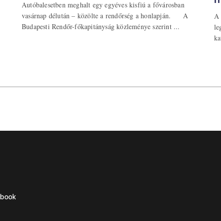
m
Autóbalesetben meghalt egy egyéves kisfiú a fővárosban
vasárnap délután – közölte a rendőrség a honlapján. A
A 
Budapesti Rendőr-főkapitányság közleménye szerint ...
le
ka
ebook