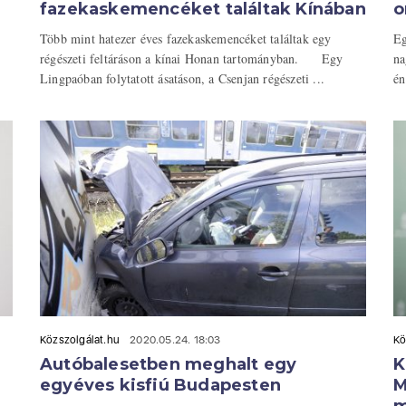
fazekaskemencéket találtak Kínában
o
Több mint hatezer éves fazekaskemencéket találtak egy
Eg
régészeti feltáráson a kínai Honan tartományban. Egy
na
Lingpaóban folytatott ásatáson, a Csenjan régészeti ...
én
Közszolgálat.hu
2020.05.24. 18:03
Kö
Autóbalesetben meghalt egy
K
egyéves kisfiú Budapesten
M