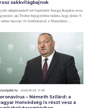
rosz sakkvilágbajnok
yedi sakkjátszmáról tett bejelentést Szergej Karjakin orosz
gymester, aki Twitter-bejegyzésben tudatta, hogy június 9-
 online meccset vív honfitársával, a Nemzetközi ...
zszolgálat.hu
2020.05.24. 17:39
oronavírus – Németh Szilárd: a
agyar Honvédség is részt vesz a