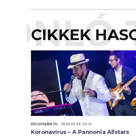
ONLÓ 
CIKKEK HAS
Közszolgálat.hu
2020.05.24. 23:14
Koronavírus – A Pannonia Allstars