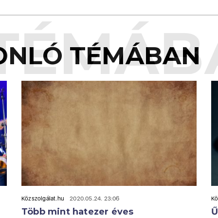
TÉMÁB
ONLÓ TÉMÁBAN
Közszolgálat.hu
2020.05.24. 23:06
Kö
Több mint hatezer éves
Ű