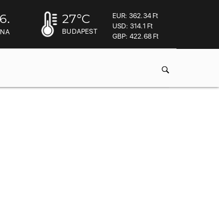
6.
27
°C
EUR: 362.34 Ft
USD: 314.1 Ft
BUDAPEST
INA
GBP: 422.68 Ft