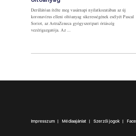
oltóanyag
Derűlátóan ítélte meg vasárnapi nyilatkozatában az új
koronavírus elleni oltóanyag sikerességének esélyét Pascal
Soriot, az AstraZeneca gyógyszeripari óriáscég
vezérigazgatója. Az ...
Impresszum
Médiaajánlat
Szerzői jogok
Fac