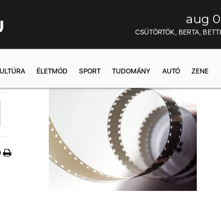
aug 0
U
CSÜTÖRTÖK, BERTA, BETT
ULTÚRA
ÉLETMÓD
SPORT
TUDOMÁNY
AUTÓ
ZENE
2:23