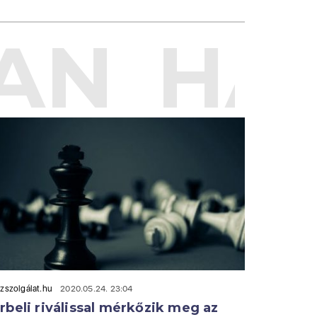
AN
HAS
zszolgálat.hu
2020.05.24. 23:04
rbeli riválissal mérkőzik meg az