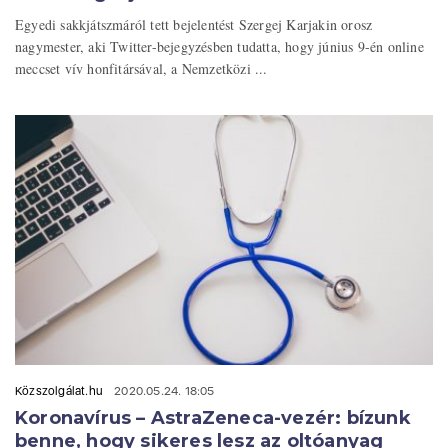
Egyedi sakkjátszmáról tett bejelentést Szergej Karjakin orosz
nagymester, aki Twitter-bejegyzésben tudatta, hogy június 9-én online
meccset vív honfitársával, a Nemzetközi ...
Közszolgálat.hu
2020.05.24. 18:05
Koronavírus – AstraZeneca-vezér: bízunk
benne, hogy sikeres lesz az oltóanyag