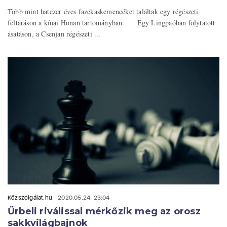
Több mint hatezer éves fazekaskemencéket találtak egy régészeti
feltáráson a kínai Honan tartományban. Egy Lingpaóban folytatott
ásatáson, a Csenjan régészeti ...
Közszolgálat.hu
2020.05.24. 23:04
Űrbeli riválissal mérkőzik meg az orosz
sakkvilágbajnok