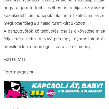
hogy a jármű több esetben is útdíjas szakaszon
közlekedett, de hónapok óta nem fizetett, és ezzel
megközelítőleg 90 millió forint kárt okozott.
A pénzügyőrök költségvetési csalás elkövetése miatt
feljelentést tettek a NAV pénzügyi nyomozóinál és
értesítették a rendőrséget – zárul a közlemény.
Forrás: MTI
Fotó: nav.gov.hu