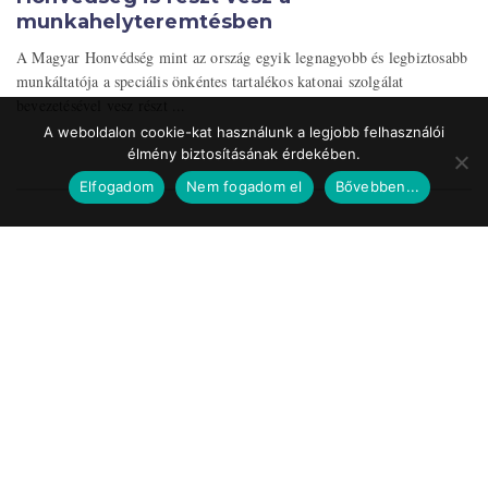
munkahelyteremtésben
A Magyar Honvédség mint az ország egyik legnagyobb és legbiztosabb
munkáltatója a speciális önkéntes tartalékos katonai szolgálat
bevezetésével vesz részt ...
A weboldalon cookie-kat használunk a legjobb felhasználói
élmény biztosításának érdekében.
Elfogadom
Nem fogadom el
Bővebben...
Impresszum
Médiaajánlat
Szerzői jogok
Facebook
© 2017 Tematic Media Group Kft.
Felügyeleti Szerv