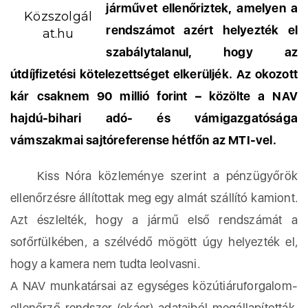
járművet ellenőriztek, amelyen a
Közszolgál
rendszámot azért helyezték el
at.hu
szabálytalanul, hogy az
útdíjfizetési kötelezettséget elkerüljék. Az okozott
kár csaknem 90 millió forint – közölte a NAV
hajdú-bihari adó- és vámigazgatósága
vámszakmai sajtóreferense hétfőn az MTI-vel.
Kiss Nóra közleménye szerint a pénzügyőrök
ellenőrzésre állítottak meg egy almát szállító kamiont.
Azt észlelték, hogy a jármű első rendszámát a
sofőrfülkében, a szélvédő mögött úgy helyezték el,
hogy a kamera nem tudta leolvasni.
A NAV munkatársai az egységes közútiáruforgalom-
ellenőrző rendszer (ekáer) adataiból megállapították,