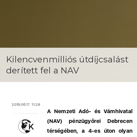
Kilencvenmilliós útdíjcsalást
derített fel a NAV
2019.06.17. 11:28
A Nemzeti Adó- és Vámhivatal
(NAV) pénzügyőrei Debrecen
térségében, a 4-es úton olyan