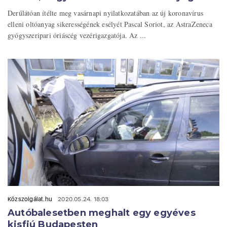
Derűlátóan ítélte meg vasárnapi nyilatkozatában az új koronavírus
elleni oltóanyag sikerességének esélyét Pascal Soriot, az AstraZeneca
gyógyszeripari óriáscég vezérigazgatója. Az ...
Közszolgálat.hu
2020.05.24. 18:03
Autóbalesetben meghalt egy egyéves
kisfiú Budapesten