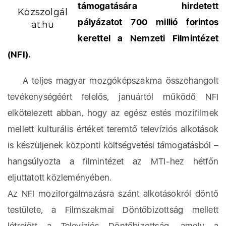
támogatására hirdetett
Közszolgál
pályázatot 700 millió forintos
at.hu
kerettel a Nemzeti Filmintézet
(NFI).
A teljes magyar mozgóképszakma összehangolt
tevékenységéért felelős, januártól működő NFI
elkötelezett abban, hogy az egész estés mozifilmek
mellett kulturális értéket teremtő televíziós alkotások
is készüljenek központi költségvetési támogatásból –
hangsúlyozta a filmintézet az MTI-hez hétfőn
eljuttatott közleményében.
Az NFI moziforgalmazásra szánt alkotásokról döntő
testülete, a Filmszakmai Döntőbizottság mellett
létrejött a Televíziós Döntőbizottság, amely a