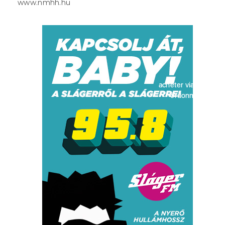
www.nmhh.hu
acheter viagra sans
ordonnance