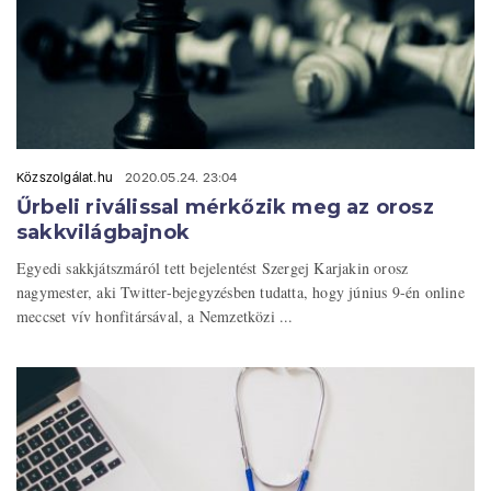
Közszolgálat.hu
2020.05.24. 23:04
Űrbeli riválissal mérkőzik meg az orosz
sakkvilágbajnok
Egyedi sakkjátszmáról tett bejelentést Szergej Karjakin orosz
nagymester, aki Twitter-bejegyzésben tudatta, hogy június 9-én online
meccset vív honfitársával, a Nemzetközi ...