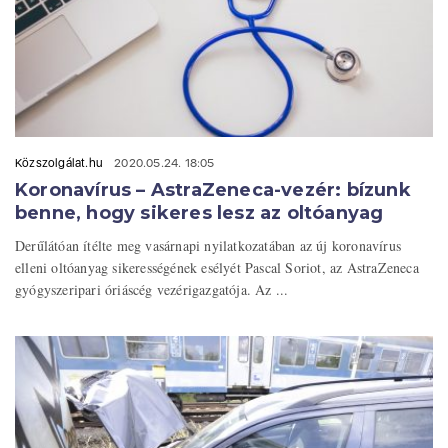
Közszolgálat.hu
2020.05.24. 18:05
Koronavírus – AstraZeneca-vezér: bízunk
benne, hogy sikeres lesz az oltóanyag
Derűlátóan ítélte meg vasárnapi nyilatkozatában az új koronavírus
elleni oltóanyag sikerességének esélyét Pascal Soriot, az AstraZeneca
gyógyszeripari óriáscég vezérigazgatója. Az ...