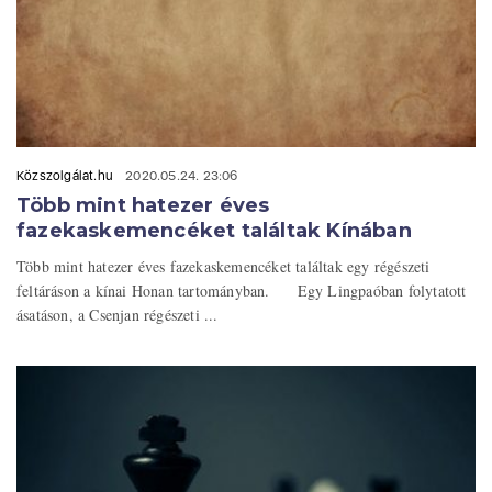
Közszolgálat.hu
2020.05.24. 23:06
Több mint hatezer éves
fazekaskemencéket találtak Kínában
Több mint hatezer éves fazekaskemencéket találtak egy régészeti
feltáráson a kínai Honan tartományban. Egy Lingpaóban folytatott
ásatáson, a Csenjan régészeti ...