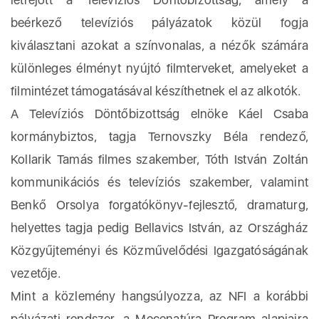
beérkező televíziós pályázatok közül fogja
kiválasztani azokat a színvonalas, a nézők számára
különleges élményt nyújtó filmterveket, amelyeket a
filmintézet támogatásával készíthetnek el az alkotók.
A Televíziós Döntőbizottság elnöke Káel Csaba
kormánybiztos, tagja Ternovszky Béla rendező,
Kollarik Tamás filmes szakember, Tóth István Zoltán
kommunikációs és televíziós szakember, valamint
Benkő Orsolya forgatókönyv-fejlesztő, dramaturg,
helyettes tagja pedig Bellavics István, az Országház
Közgyűjteményi és Közművelődési Igazgatóságának
vezetője.
Mint a közlemény hangsúlyozza, az NFI a korábbi
pályázati rendszer, a Mecenatúra Program alapjaira