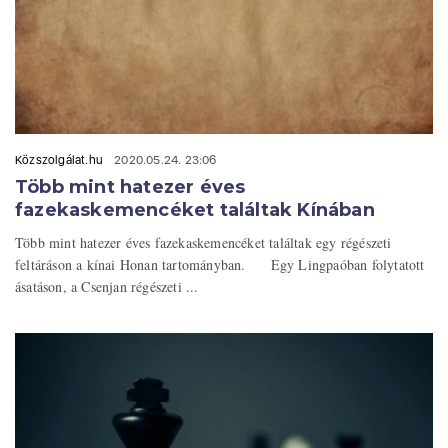
Közszolgálat.hu
2020.05.24. 23:06
Több mint hatezer éves
fazekaskemencéket találtak Kínában
Több mint hatezer éves fazekaskemencéket találtak egy régészeti
feltáráson a kínai Honan tartományban. Egy Lingpaóban folytatott
ásatáson, a Csenjan régészeti ...