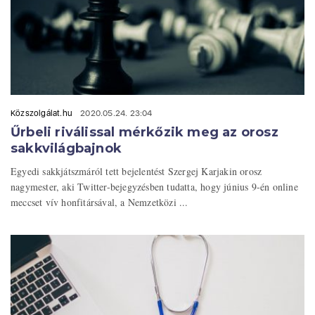
Közszolgálat.hu
2020.05.24. 23:04
Űrbeli riválissal mérkőzik meg az orosz
sakkvilágbajnok
Egyedi sakkjátszmáról tett bejelentést Szergej Karjakin orosz
nagymester, aki Twitter-bejegyzésben tudatta, hogy június 9-én online
meccset vív honfitársával, a Nemzetközi ...