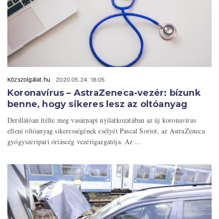
Közszolgálat.hu
2020.05.24. 18:05
Koronavírus – AstraZeneca-vezér: bízunk
benne, hogy sikeres lesz az oltóanyag
Derűlátóan ítélte meg vasárnapi nyilatkozatában az új koronavírus
elleni oltóanyag sikerességének esélyét Pascal Soriot, az AstraZeneca
gyógyszeripari óriáscég vezérigazgatója. Az ...