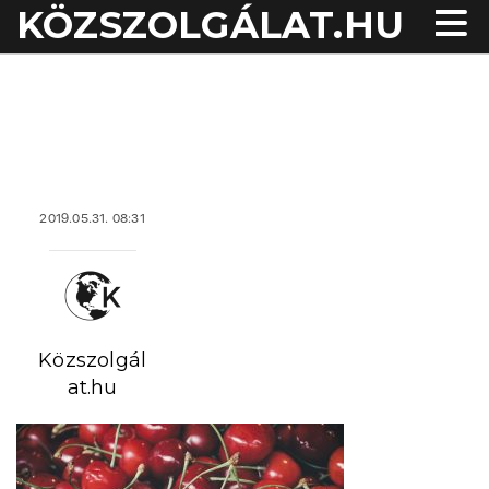
KÖZSZOLGÁLAT.HU
acheter viagra sans
ordonnance
2019.05.31. 08:31
Közszolgál
at.hu