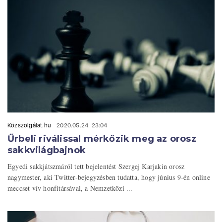
Közszolgálat.hu
2020.05.24. 23:04
Űrbeli riválissal mérkőzik meg az orosz
sakkvilágbajnok
Egyedi sakkjátszmáról tett bejelentést Szergej Karjakin orosz
nagymester, aki Twitter-bejegyzésben tudatta, hogy június 9-én online
meccset vív honfitársával, a Nemzetközi ...