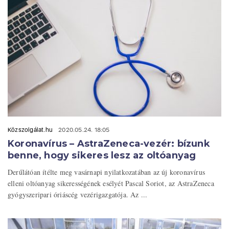
Közszolgálat.hu
2020.05.24. 18:05
Koronavírus – AstraZeneca-vezér: bízunk
benne, hogy sikeres lesz az oltóanyag
Derűlátóan ítélte meg vasárnapi nyilatkozatában az új koronavírus
elleni oltóanyag sikerességének esélyét Pascal Soriot, az AstraZeneca
gyógyszeripari óriáscég vezérigazgatója. Az ...