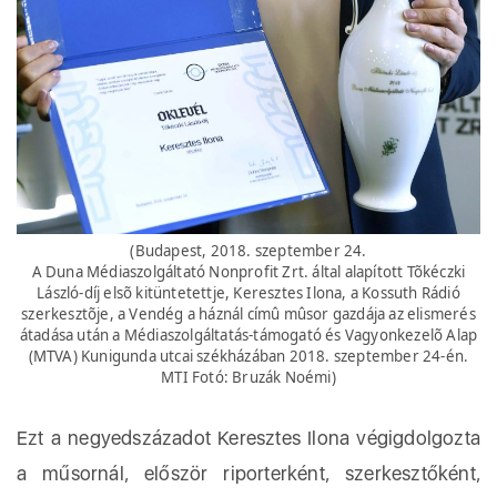
(Budapest, 2018. szeptember 24.
A Duna Médiaszolgáltató Nonprofit Zrt. által alapított Tõkéczki
László-díj elsõ kitüntetettje, Keresztes Ilona, a Kossuth Rádió
szerkesztõje, a Vendég a háznál címû mûsor gazdája az elismerés
átadása után a Médiaszolgáltatás-támogató és Vagyonkezelõ Alap
(MTVA) Kunigunda utcai székházában 2018. szeptember 24-én.
MTI Fotó: Bruzák Noémi)
Ezt a negyedszázadot Keresztes Ilona végigdolgozta
a műsornál, először riporterként, szerkesztőként,