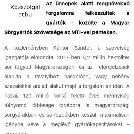
az ünnepek alatti megnövekvő
Közszolgál
forgalomra felkészültek a
at.hu
gyártók – közölte a Magyar
Sörgyártók Szövetsége az MTI-vel pénteken.
A közleményben Kántor Sándor, a szövetség
igazgatója elmondta: 2017-ben 6,2 millió hektoliter
sör fogyott Magyarországon, és az előrejelzések
alapján a tavalyihoz hasonlóan, vagy néhány
százalékkal afelett alakul majd a forgalom az idén. A
hazai, 120 millió korsó feletti éves mennyiség
túlnyomó többsége továbbra is magyarországi
sörgyárakban és sörfőzdékben készül, maximálisan
igénybe véve a meglévő gyártókapacitásokat –
ismertette.