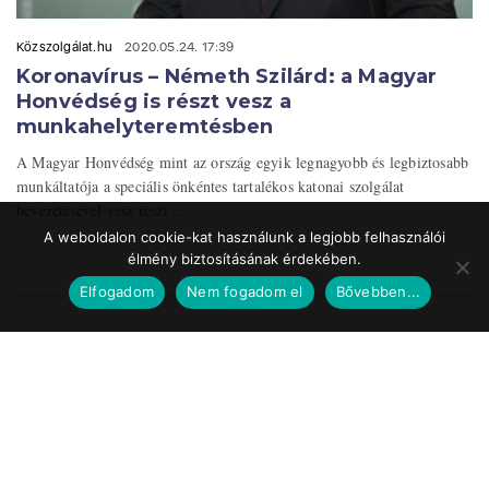
Közszolgálat.hu
2020.05.24. 17:39
Koronavírus – Németh Szilárd: a Magyar
Honvédség is részt vesz a
munkahelyteremtésben
A Magyar Honvédség mint az ország egyik legnagyobb és legbiztosabb
munkáltatója a speciális önkéntes tartalékos katonai szolgálat
bevezetésével vesz részt ...
A weboldalon cookie-kat használunk a legjobb felhasználói
élmény biztosításának érdekében.
Elfogadom
Nem fogadom el
Bővebben...
Impresszum
Médiaajánlat
Szerzői jogok
Facebook