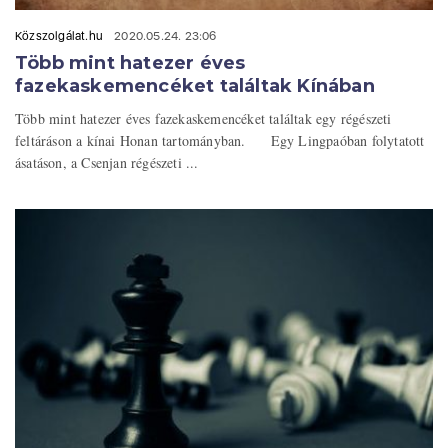
Közszolgálat.hu
2020.05.24. 23:06
Több mint hatezer éves
fazekaskemencéket találtak Kínában
Több mint hatezer éves fazekaskemencéket találtak egy régészeti
feltáráson a kínai Honan tartományban. Egy Lingpaóban folytatott
ásatáson, a Csenjan régészeti ...