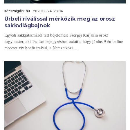
Közszolgálat.hu
2020.05.24. 23:04
Űrbeli riválissal mérkőzik meg az orosz
sakkvilágbajnok
Egyedi sakkjátszmáról tett bejelentést Szergej Karjakin orosz
nagymester, aki Twitter-bejegyzésben tudatta, hogy június 9-én online
meccset vív honfitársával, a Nemzetközi ...