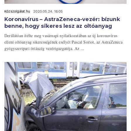
Közszolgálat.hu
2020.05.24. 18:05
Koronavírus – AstraZeneca-vezér: bízunk
benne, hogy sikeres lesz az oltóanyag
Derűlátóan ítélte meg vasárnapi nyilatkozatában az új koronavírus
elleni oltóanyag sikerességének esélyét Pascal Soriot, az AstraZeneca
gyógyszeripari óriáscég vezérigazgatója. Az ...