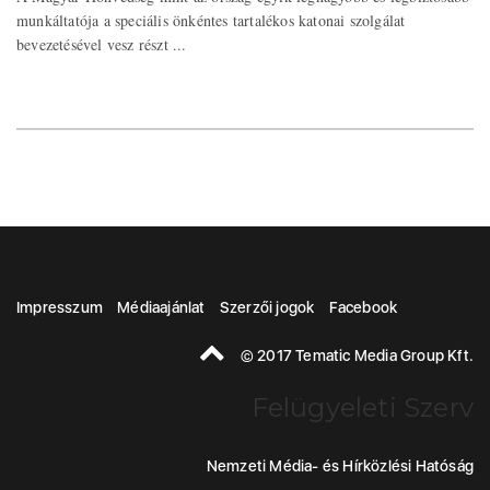
munkáltatója a speciális önkéntes tartalékos katonai szolgálat
bevezetésével vesz részt ...
Impresszum
Médiaajánlat
Szerzői jogok
Facebook
© 2017 Tematic Media Group Kft.
Felügyeleti Szerv
Nemzeti Média- és Hírközlési Hatóság