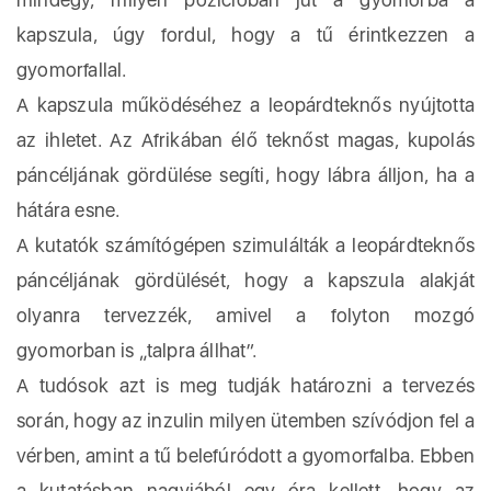
kapszula, úgy fordul, hogy a tű érintkezzen a
gyomorfallal.
A kapszula működéséhez a leopárdteknős nyújtotta
az ihletet. Az Afrikában élő teknőst magas, kupolás
páncéljának gördülése segíti, hogy lábra álljon, ha a
hátára esne.
A kutatók számítógépen szimulálták a leopárdteknős
páncéljának gördülését, hogy a kapszula alakját
olyanra tervezzék, amivel a folyton mozgó
gyomorban is „talpra állhat”.
A tudósok azt is meg tudják határozni a tervezés
során, hogy az inzulin milyen ütemben szívódjon fel a
vérben, amint a tű belefúródott a gyomorfalba. Ebben
a kutatásban nagyjából egy óra kellett, hogy az