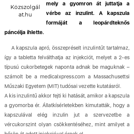
mely a gyomron át juttatja a
Közszolgál
vérbe az inzulint. A kapszula
at.hu
formáját a leopárdteknős
páncélja ihlette.
A kapszula apró, összepréselt inzulintűt tartalmaz,
így a tabletta felválthatja az injekciót, melyet a 2-es
típusú cukorbetegek naponta adnak be maguknak –
számolt be a medicalxpress.com a Massachusettsi
Műszaki Egyetem (MIT) tudósai vezette kutatásról.
A kis inzulintű akkor fejti ki hatását, amikor a kapszula
a gyomorba ér. Állatkísérletekben kimutatták, hogy a
kapszulával elég inzulin jut a szervezetbe a
vércukorszint olyan csökkentéséhez, mint amilyet a
bőrön át adott injekcióval érnek el.