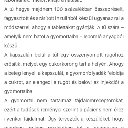
A tű hegye majdnem 100 százalékban összepréselt,
fagyasztott és szárított inzulinból készül ugyanazzal a
módszerrel, ahogy a tablettákat gyártják. A tű szára –
amelyik nem hatol a gyomorfalba – lebomló anyagból
készül.
A kapszulán belül a tűt egy összenyomott rugóhoz
erősítik, melyet egy cukorkorong tart a helyén. Ahogy
a beteg lenyeli a kapszulát, a gyomorfolyadék feloldja
a cukrot, az elengedi a rugót és belövi az injekciót a
gyomorfalba.
A gyomorfal nem tartalmaz fájdalomreceptorokat,
ezért a tudósok reményei szerint a páciens nem érez
ilyenkor fájdalmat. Úgy tervezték a készüléket, hogy
mindegy, milyen pozícióban jut a gyomorba a