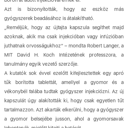
Azt is bizonyították, hogy az eszköz más
gyógyszerek beadásához is átalakítható.
„Reméljük, hogy az újfajta kapszula segíthet majd
azoknak, akik ma csak injekcióban vagy infúzióban
juthatnak orvosságukhoz” – mondta Robert Langer, a
MIT David H. Koch Intézetének professzora, a
tanulmány egyik vezető szerzője.
A kutatók sok évvel ezelőtt kifejlesztettek egy apró
tűk borította tablettát, amellyel a gyomor és a
vékonybél falába tudtak gyógyszer injekciózni. Az új
kapszulát úgy alakították ki, hogy csak egyetlen tűt
tartalmazzon. Azt akarták elkerülni, hogy a gyógyszer
a gyomor belsejébe jusson, ahol a gyomorsavak
lebontanák, mielőtt kifejti a hatását.