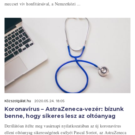
meccset vív honfitársával, a Nemzetközi ...
Közszolgálat.hu
2020.05.24. 18:05
Koronavírus – AstraZeneca-vezér: bízunk
benne, hogy sikeres lesz az oltóanyag
Derűlátóan ítélte meg vasárnapi nyilatkozatában az új koronavírus
elleni oltóanyag sikerességének esélyét Pascal Soriot, az AstraZeneca