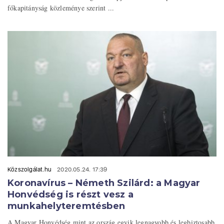
főkapitányság közleménye szerint ...
Közszolgálat.hu
2020.05.24. 17:39
Koronavírus – Németh Szilárd: a Magyar
Honvédség is részt vesz a
munkahelyteremtésben
A Magyar Honvédség mint az ország egyik legnagyobb és legbiztosabb