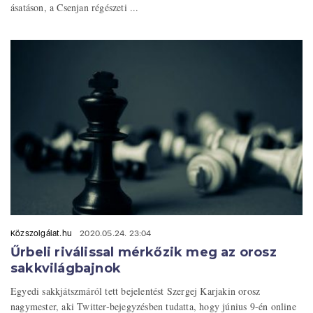
ásatáson, a Csenjan régészeti ...
Közszolgálat.hu
2020.05.24. 23:04
Űrbeli riválissal mérkőzik meg az orosz
sakkvilágbajnok
Egyedi sakkjátszmáról tett bejelentést Szergej Karjakin orosz
nagymester, aki Twitter-bejegyzésben tudatta, hogy június 9-én online