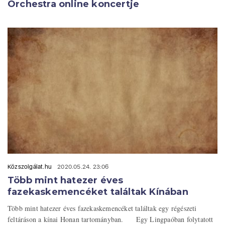
Orchestra online koncertje
Közszolgálat.hu
2020.05.24. 23:06
Több mint hatezer éves
fazekaskemencéket találtak Kínában
Több mint hatezer éves fazekaskemencéket találtak egy régészeti
feltáráson a kínai Honan tartományban. Egy Lingpaóban folytatott