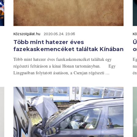
Közszolgálat.hu
2020.05.24. 23:06
Kö
Több mint hatezer éves
Ű
fazekaskemencéket találtak Kínában
o
Több mint hatezer éves fazekaskemencéket találtak egy
Eg
régészeti feltáráson a kínai Honan tartományban. Egy
na
Lingpaóban folytatott ásatáson, a Csenjan régészeti ...
én