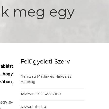
tak meg egy
Felügyeleti Szerv
ablást
, hogy
Nemzeti Média- és Hírközlési
szában,
Hatóság
Telefon: +36 1 457 7100
i egy e-
www.nmhh.hu