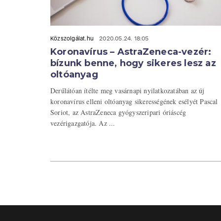
Közszolgálat.hu
2020.05.24. 18:05
Koronavírus – AstraZeneca-vezér:
bízunk benne, hogy sikeres lesz az
oltóanyag
Derűlátóan ítélte meg vasárnapi nyilatkozatában az új
koronavírus elleni oltóanyag sikerességének esélyét Pascal
Soriot, az AstraZeneca gyógyszeripari óriáscég
vezérigazgatója. Az ...