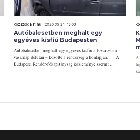
Közszolgálat.hu
2020.05.24. 18:03
Kö
Autóbalesetben meghalt egy
K
egyéves kisfiú Budapesten
M
m
Autóbalesetben meghalt egy egyéves kisfiú a fővárosban
vasárnap délután – közölte a rendőrség a honlapján. A
A 
Budapesti Rendőr-főkapitányság közleménye szerint ...
le
ka