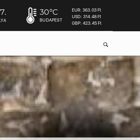
7.
30
°C
EUR: 363.03 Ft
USD: 314.48 Ft
BUDAPEST
LYA
GBP: 423.45 Ft