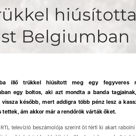
trükkel hiúsítot
ást Belgiumban
ba illő trükkel hiúsított meg egy fegyveres r
mban egy boltos, aki azt mondta a banda tagjainak
k vissza később, mert addigra több pénz lesz a kas
is tettek, ám akkor már a rendőrök várták őket.
RTL televízió beszámolója szerint öt férfi ki akart raboln