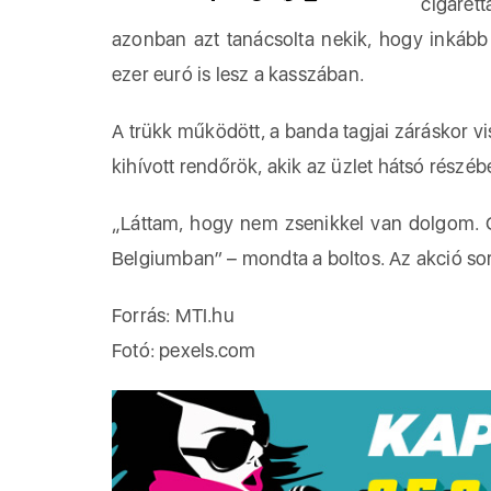
cigarett
azonban azt tanácsolta nekik, hogy inkább 
ezer euró is lesz a kasszában.
A trükk működött, a banda tagjai záráskor vis
kihívott rendőrök, akik az üzlet hátsó részé
„Láttam, hogy nem zsenikkel van dolgom. Ol
Belgiumban” – mondta a boltos. Az akció sorá
Forrás: MTI.hu
Fotó: pexels.com