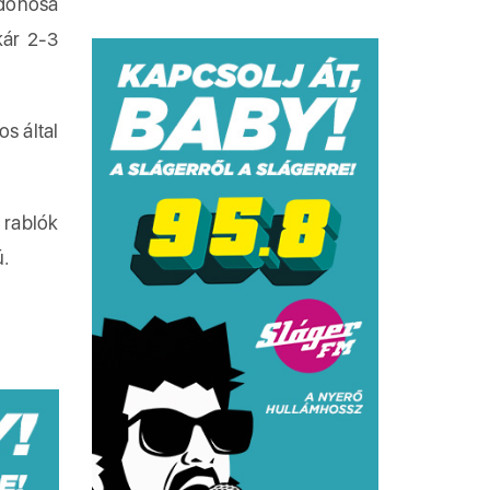
jdonosa
kár 2-3
os által
 rablók
ú.