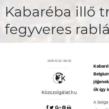
Kabaréba illő 
fegyveres rabl
2018.10.25. 08:30
Kabaré
Belgiu
jöjjene
ők így 
Közszolgálat.hu
A belga 