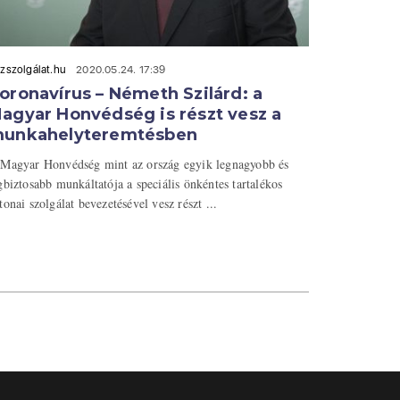
zszolgálat.hu
2020.05.24. 17:39
oronavírus – Németh Szilárd: a
agyar Honvédség is részt vesz a
unkahelyteremtésben
Magyar Honvédség mint az ország egyik legnagyobb és
gbiztosabb munkáltatója a speciális önkéntes tartalékos
tonai szolgálat bevezetésével vesz részt ...