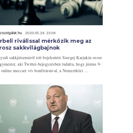
zszolgálat.hu
2020.05.24. 23:04
rbeli riválissal mérkőzik meg az
rosz sakkvilágbajnok
yedi sakkjátszmáról tett bejelentést Szergej Karjakin orosz
gymester, aki Twitter-bejegyzésben tudatta, hogy június 9-
 online meccset vív honfitársával, a Nemzetközi ...