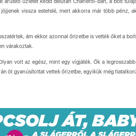
át árusító üzletet kedd délután Charleroi-ban, a bolt tula
jöjjenek vissza estefelé, mert akkorra már több pénz, a
szatértek, ám ekkor azonnal őrizetbe is vették őket a bolt
ben várakoztak.
yan volt az egész, mint egy vígjáték. Ők a legrosszabb
n öt gyanúsítottat vettek őrizetbe, egyikük még fiatalkor