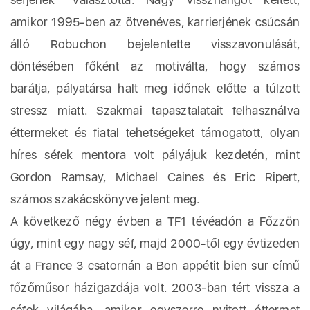
amikor 1995-ben az ötvenéves, karrierjének csúcsán
álló Robuchon bejelentette visszavonulását,
döntésében főként az motiválta, hogy számos
barátja, pályatársa halt meg időnek előtte a túlzott
stressz miatt. Szakmai tapasztalatait felhasználva
éttermeket és fiatal tehetségeket támogatott, olyan
híres séfek mentora volt pályájuk kezdetén, mint
Gordon Ramsay, Michael Caines és Eric Ripert,
számos szakácskönyve jelent meg.
A következő négy évben a TF1 tévéadón a Főzzön
úgy, mint egy nagy séf, majd 2000-től egy évtizeden
át a France 3 csatornán a Bon appétit bien sur című
főzőműsor házigazdája volt. 2003-ban tért vissza a
séfek világába, amikor egyszerre nyitott éttermet