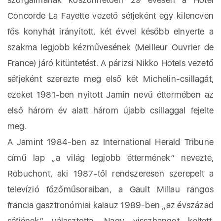
Concorde La Fayette vezető séfjeként egy kilencven
fős konyhát irányított, két évvel később elnyerte a
szakma legjobb kézművesének (Meilleur Ouvrier de
France) járó kitüntetést. A párizsi Nikko Hotels vezető
séfjeként szerezte meg első két Michelin-csillagát,
ezeket 1981-ben nyitott Jamin nevű éttermében az
első három év alatt három újabb csillaggal fejelte
meg.
A Jamint 1984-ben az International Herald Tribune
című lap „a világ legjobb éttermének” nevezte,
Robuchont, aki 1987-től rendszeresen szerepelt a
televízió főzőműsoraiban, a Gault Millau rangos
francia gasztronómiai kalauz 1989-ben „az évszázad
séfjének” választotta. Nagy visszhangot keltett,