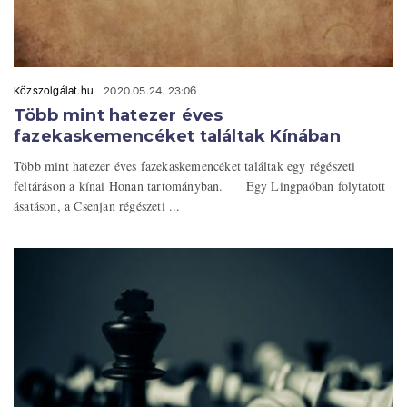
Közszolgálat.hu
2020.05.24. 23:06
Több mint hatezer éves
fazekaskemencéket találtak Kínában
Több mint hatezer éves fazekaskemencéket találtak egy régészeti
feltáráson a kínai Honan tartományban. Egy Lingpaóban folytatott
ásatáson, a Csenjan régészeti ...