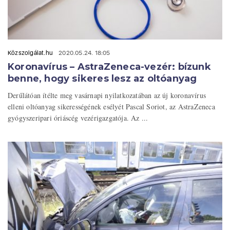
Közszolgálat.hu
2020.05.24. 18:05
Koronavírus – AstraZeneca-vezér: bízunk
benne, hogy sikeres lesz az oltóanyag
Derűlátóan ítélte meg vasárnapi nyilatkozatában az új koronavírus
elleni oltóanyag sikerességének esélyét Pascal Soriot, az AstraZeneca
gyógyszeripari óriáscég vezérigazgatója. Az ...