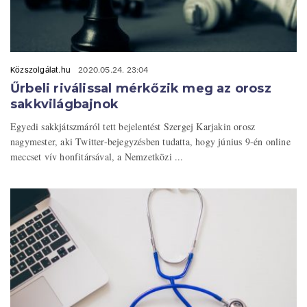
Közszolgálat.hu
2020.05.24. 23:04
Űrbeli riválissal mérkőzik meg az orosz
sakkvilágbajnok
Egyedi sakkjátszmáról tett bejelentést Szergej Karjakin orosz
nagymester, aki Twitter-bejegyzésben tudatta, hogy június 9-én online
meccset vív honfitársával, a Nemzetközi ...