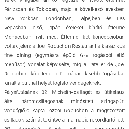
Párizsban és Tokióban, majd a következő években
New Yorkban, Londonban, Tajpejben és Las
Vegasban, első, japán ételeket kínáló étterme
Monacóban nyílt meg. Éttermei két koncepcióban
voltak jelen: a Joel Robuchon Restaurant a klasszikus
fine dining (egymásra épülő 6-8 fogásból álló
menüsor) vonalat képviselte, míg a L’atelier de Joel
Robuchon kötetlenebb formában kisebb fogásokat
kínált a pultnál helyet foglaló vendégeknek.
Pályafutásának 32. Michelin-csillagát az útikalauz
által háromcsillagosnak minősített szingapúri
vendéglője kapta, ezzel Robuchon a megszerzett
csillagok számát tekintve a mai napig rekordtartó lett,
39 étterméből ötnek volt a legmagasabb,