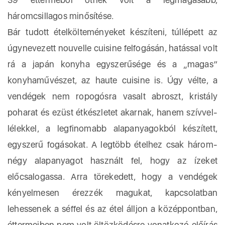
háromcsillagos minősítése.
Bár tudott ételkölteményeket készíteni, túllépett az
úgynevezett nouvelle cuisine felfogásán, hatással volt
rá a japán konyha egyszerűsége és a „magas”
konyhaművészet, az haute cuisine is. Úgy vélte, a
vendégek nem ropogósra vasalt abroszt, kristály
poharat és ezüst étkészletet akarnak, hanem szívvel-
lélekkel, a legfinomabb alapanyagokból készített,
egyszerű fogásokat. A legtöbb ételhez csak három-
négy alapanyagot használt fel, hogy az ízeket
előcsalogassa. Arra törekedett, hogy a vendégek
kényelmesen érezzék magukat, kapcsolatban
lehessenek a séffel és az étel álljon a középpontban,
éttermeiben nem volt öltözködésre vonatkozó előírás