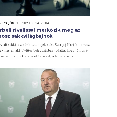
zszolgálat.hu
2020.05.24. 23:04
rbeli riválissal mérkőzik meg az
rosz sakkvilágbajnok
yedi sakkjátszmáról tett bejelentést Szergej Karjakin orosz
gymester, aki Twitter-bejegyzésben tudatta, hogy június 9-
 online meccset vív honfitársával, a Nemzetközi ...