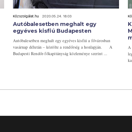
Közszolgálat.hu
2020.05.24. 18:03
Kö
Autóbalesetben meghalt egy
K
egyéves kisfiú Budapesten
M
m
Autóbalesetben meghalt egy egyéves kisfiú a fővárosban
vasárnap délután – közölte a rendőrség a honlapján. A
A 
Budapesti Rendőr-főkapitányság közleménye szerint ...
le
ka