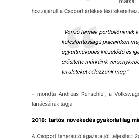
márka,
hozzájárult a Csoport értékesítési sikereihez
“Vonzó termék portfoliónknak k
kulcsfontosságú piacainkon megm
együttműködés kifizetődő és i
erősítette márkáink versenyképe
területeket célozzunk meg.”
– mondta Andreas Renschler, a Volkswag
tanácsának tagja.
2018: tartós növekedés gyakorlatilag m
A Csoport teherautó ágazata jól teljesítet