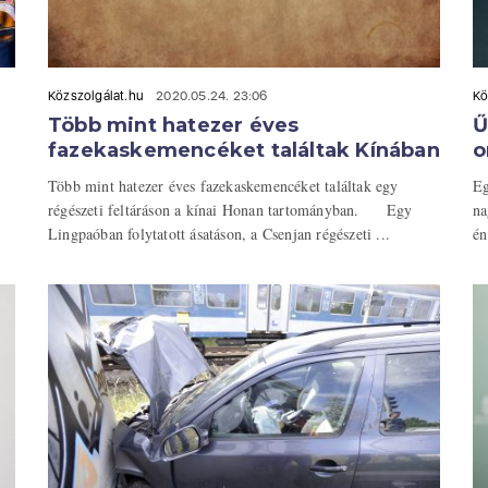
Közszolgálat.hu
2020.05.24. 23:06
Kö
Több mint hatezer éves
Ű
fazekaskemencéket találtak Kínában
o
Több mint hatezer éves fazekaskemencéket találtak egy
Eg
régészeti feltáráson a kínai Honan tartományban. Egy
na
Lingpaóban folytatott ásatáson, a Csenjan régészeti ...
én