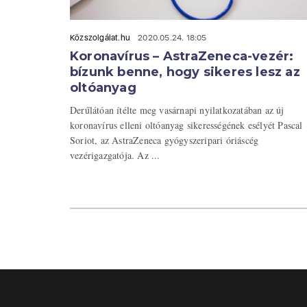
Közszolgálat.hu
2020.05.24. 18:05
Koronavírus – AstraZeneca-vezér:
bízunk benne, hogy sikeres lesz az
oltóanyag
Derűlátóan ítélte meg vasárnapi nyilatkozatában az új
koronavírus elleni oltóanyag sikerességének esélyét Pascal
Soriot, az AstraZeneca gyógyszeripari óriáscég
vezérigazgatója. Az ...