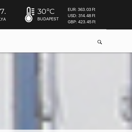
7.
30
°C
EUR: 363.03 Ft
USD: 314.48 Ft
BUDAPEST
LYA
GBP: 423.45 Ft