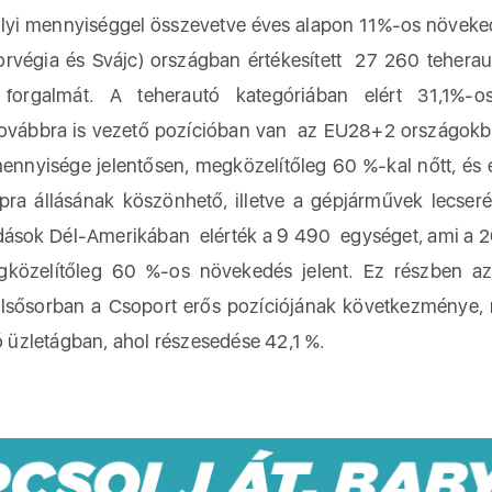
valyi mennyiséggel összevetve éves alapon 11%-os növek
végia és Svájc) országban értékesített 27 260 teherau
forgalmát. A teherautó kategóriában elért 31,1%-os
továbbra is vezető pozícióban van az EU28+2 országokb
nnyisége jelentősen, megközelítőleg 60 %-kal nőtt, és e
ra állásának köszönhető, illetve a gépjárművek lecseré
adások Dél-Amerikában elérték a 9 490 egységet, ami a 
közelítőleg 60 %-os növekedés jelent. Ez részben az
elsősorban a Csoport erős pozíciójának következménye, 
tó üzletágban, ahol részesedése 42,1 %.