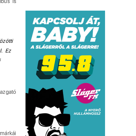
bus is
özötti
l. Ez
i
azgató
 márkái