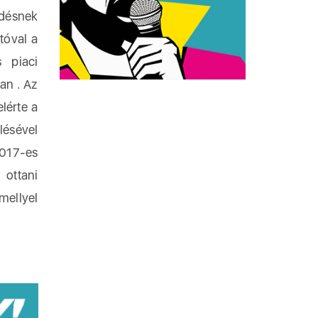
edésnek
tóval a
 piaci
an . Az
lérte a
lésével
2017-es
 ottani
mellyel