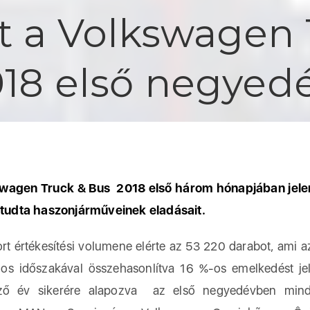
t a Volkswagen 
018 első negye
swagen Truck & Bus 2018 első három hónapjában jele
 tudta haszonjárműveinek eladásait.
rt értékesítési volumene elérte az 53 220 darabot, ami a
os időszakával összehasonlítva 16 %-os emelkedést je
ző év sikerére alapozva az első negyedévben min