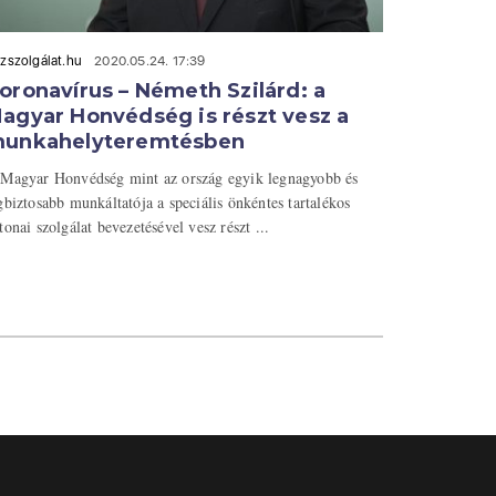
zszolgálat.hu
2020.05.24. 17:39
oronavírus – Németh Szilárd: a
agyar Honvédség is részt vesz a
unkahelyteremtésben
Magyar Honvédség mint az ország egyik legnagyobb és
gbiztosabb munkáltatója a speciális önkéntes tartalékos
tonai szolgálat bevezetésével vesz részt ...