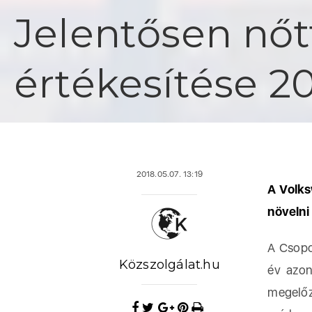
Jelentősen nőt
értékesítése 2
2018.05.07. 13:19
A Volk
növelni
A Csopo
Közszolgálat.hu
év azon
megelő