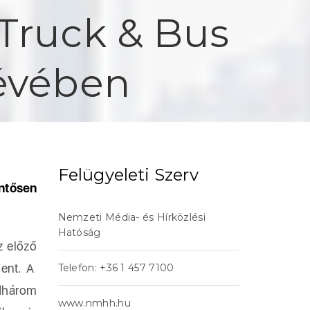
Truck & Bus
dévében
Felügyeleti Szerv
ntősen
Nemzeti Média- és Hírközlési
Hatóság
z előző
lent. A
Telefon: +36 1 457 7100
dhárom
www.nmhh.hu