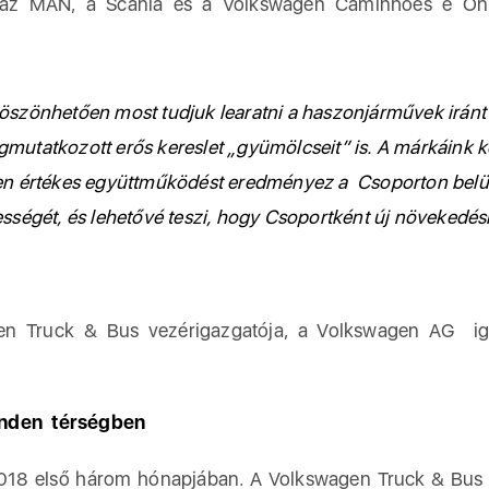
 az MAN, a Scania és a Volkswagen Caminhões e Ôni
.
öszönhetően most tudjuk learatni a haszonjárművek iránt
utatkozott erős kereslet „gyümölcseit” is. A márkáink k
gen értékes együttműködést eredményez a Csoporton belü
sségét, és lehetővé teszi, hogy Csoportként új növekedés
en Truck & Bus vezérigazgatója, a Volkswagen AG ig
inden térségben
t 2018 első három hónapjában. A Volkswagen Truck & Bus