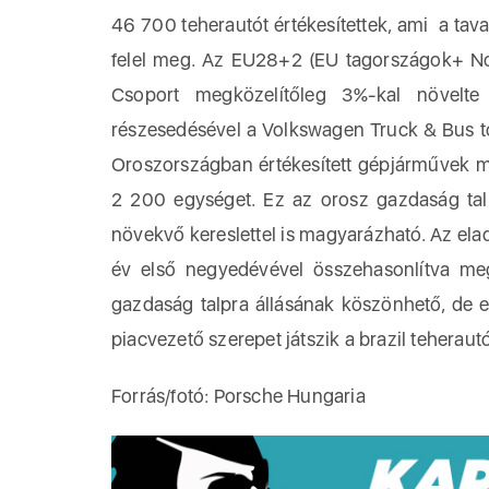
46 700 teherautót értékesítettek, ami a ta
felel meg. Az EU28+2 (EU tagországok+ Nor
Csoport megközelítőleg 3%-kal növelte 
részesedésével a Volkswagen Truck & Bus 
Oroszországban értékesített gépjárművek me
2 200 egységet. Ez az orosz gazdaság talp
növekvő kereslettel is magyarázható. Az el
év első negyedévével összehasonlítva meg
gazdaság talpra állásának köszönhető, de 
piacvezető szerepet játszik a brazil teherau
Forrás/fotó: Porsche Hungaria