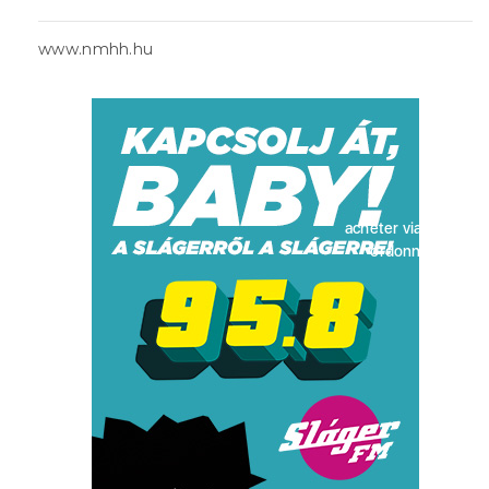
www.nmhh.hu
acheter viagra sans
ordonnance