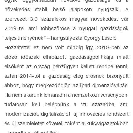
növekedés stabil belső alapokon nyugszik. A
szervezet 3,9 százalékos magyar növekedést vár
2019-re, ami többszöröse a nyugati gazdaságok
teljesítményének” – hangsúlyozta György László.
Hozzátette: ez nem volt mindig így, 2010-ben az
előző időszak elhibázott gazdaságpolitikája miatt
elsőként az ország pénzügyeit kellett rendbe tenni,
aztán 2014-től a gazdaság elég erősnek bizonyult
ahhoz, hogy megkezdődjön az ipari dimenzióváltás.
Ha nem akarunk lemaradni a nemzetközi versenyben,
tudatosan kell belépnünk a 21. századba, ami
modernizációt, digitalizációt, új innovációs rendszert
és új szemléletet követel, főként a kulcságazatokban
– mondta az államtitkár.