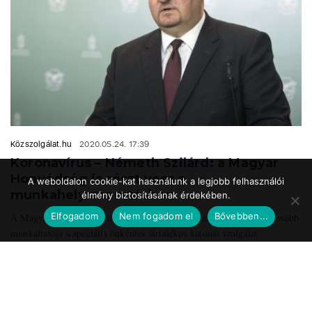
Közszolgálat.hu
2020.05.24. 17:39
Koronavírus – Németh Szilárd: a Magyar
Honvédség is részt vesz a
A weboldalon cookie-kat használunk a legjobb felhasználói
munkahelyteremtésben
élmény biztosításának érdekében.
Elfogadom
Nem fogadom el
Bővebben...
A Magyar Honvédség mint az ország egyik legnagyobb és legbiztosabb
munkáltatója a speciális önkéntes tartalékos katonai szolgálat
bevezetésével vesz részt ...