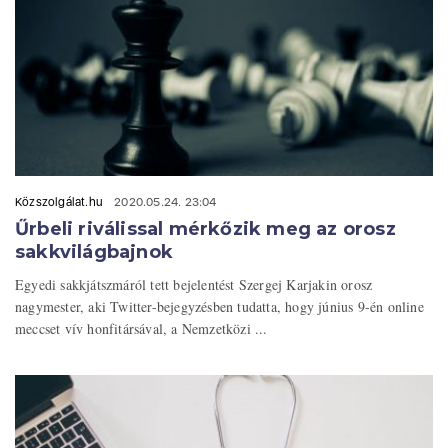
Közszolgálat.hu
2020.05.24. 23:04
Űrbeli riválissal mérkőzik meg az orosz
sakkvilágbajnok
Egyedi sakkjátszmáról tett bejelentést Szergej Karjakin orosz
nagymester, aki Twitter-bejegyzésben tudatta, hogy június 9-én online
meccset vív honfitársával, a Nemzetközi ...