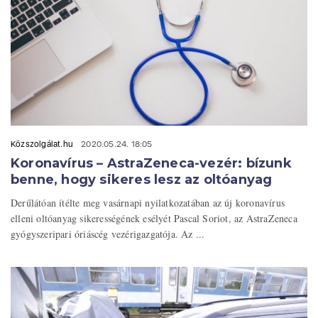
Közszolgálat.hu
2020.05.24. 18:05
Koronavírus – AstraZeneca-vezér: bízunk
benne, hogy sikeres lesz az oltóanyag
Derűlátóan ítélte meg vasárnapi nyilatkozatában az új koronavírus
elleni oltóanyag sikerességének esélyét Pascal Soriot, az AstraZeneca
gyógyszeripari óriáscég vezérigazgatója. Az ...