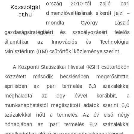
ország 2010-től zajló ipari
Közszolgál
dimenzióváltásának sikerét jelzi –
at.hu
mondta György László
gazdaságstratégiáért és szabályozásért felelős
államtitkár az Innovációs és Technológiai
Minisztérium (ITM) csütörtöki közleménye szerint.
A Központi Statisztikai Hivatal (KSH) csütörtökön
közzétett második becslésében megerősítette:
áprilisban az ipari termelés 6,3 százalékkal
meghaladta az egy évvel korábbit, a
munkanaphatástól megtisztított adatok szerint 6,0
százalékkal nőtt a termelés. Az év első négy
hónapjában az ipari termelés 6,2 százalékkal
emelkedett az előző év azonos időszakához képest.