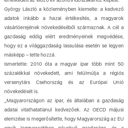
György László a közleményben kiemelte: a kedvező
adatok inkább a hazai értékesítés, a magyarok
vásárlóerejének növekedéséből származnak. A cél a
gazdaság eddig elért eredményeinek megvédése,
hogy ez a világgazdaság lassulása esetén se legyen
másképp – tette hozzá.
Ismertette: 2010 óta a magyar ipar több mint 50
százalékkal növekedett, ami felülmúlja a régiós
versenytárs Csehország és az Európai Unió
növekedését is.
„Magyarországon az ipar, és általában a gazdaság
adatai vitathatatlanul kedvezőek. Az OECD májusi
elemzése is megerősítette, hogy Magyarország az EU
egyik leggyorsabban növekvő gazdasága, és a