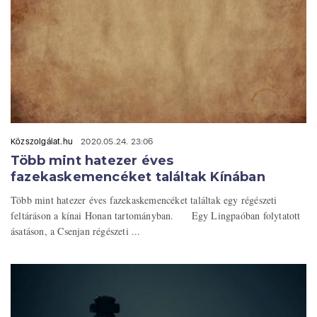
Közszolgálat.hu
2020.05.24. 23:06
Több mint hatezer éves
fazekaskemencéket találtak Kínában
Több mint hatezer éves fazekaskemencéket találtak egy régészeti
feltáráson a kínai Honan tartományban. Egy Lingpaóban folytatott
ásatáson, a Csenjan régészeti ...