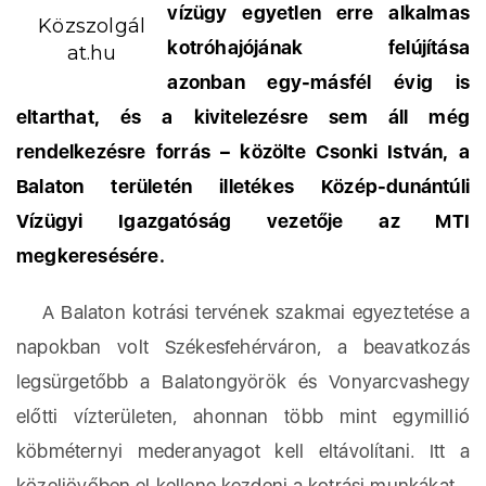
vízügy egyetlen erre alkalmas
Közszolgál
kotróhajójának felújítása
at.hu
azonban egy-másfél évig is
eltarthat, és a kivitelezésre sem áll még
rendelkezésre forrás – közölte Csonki István, a
Balaton területén illetékes Közép-dunántúli
Vízügyi Igazgatóság vezetője az MTI
megkeresésére.
A Balaton kotrási tervének szakmai egyeztetése a
napokban volt Székesfehérváron, a beavatkozás
legsürgetőbb a Balatongyörök és Vonyarcvashegy
előtti vízterületen, ahonnan több mint egymillió
köbméternyi mederanyagot kell eltávolítani. Itt a
közeljövőben el kellene kezdeni a kotrási munkákat –