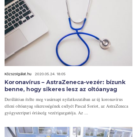
Közszolgálat.hu
2020.05.24. 18:05
Koronavírus – AstraZeneca-vezér: bízunk
benne, hogy sikeres lesz az oltóanyag
Derűlátóan ítélte meg vasárnapi nyilatkozatában az új koronavírus
elleni oltóanyag sikerességének esélyét Pascal Soriot, az AstraZeneca
gyógyszeripari óriáscég vezérigazgatója. Az ...