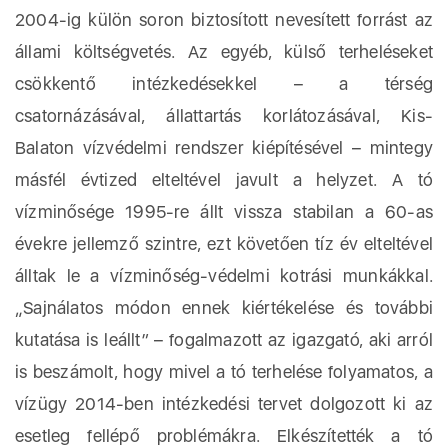
2004-ig külön soron biztosított nevesített forrást az
állami költségvetés. Az egyéb, külső terheléseket
csökkentő intézkedésekkel – a térség
csatornázásával, állattartás korlátozásával, Kis-
Balaton vízvédelmi rendszer kiépítésével – mintegy
másfél évtized elteltével javult a helyzet. A tó
vízminősége 1995-re állt vissza stabilan a 60-as
évekre jellemző szintre, ezt követően tíz év elteltével
álltak le a vízminőség-védelmi kotrási munkákkal.
„Sajnálatos módon ennek kiértékelése és további
kutatása is leállt” – fogalmazott az igazgató, aki arról
is beszámolt, hogy mivel a tó terhelése folyamatos, a
vízügy 2014-ben intézkedési tervet dolgozott ki az
esetleg fellépő problémákra. Elkészítették a tó