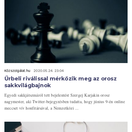
Közszolgálat.hu
2020.05.24. 23:04
Űrbeli riválissal mérkőzik meg az orosz
sakkvilágbajnok
Egyedi sakkjátszmáról tett bejelentést Szergej Karjakin orosz
nagymester, aki Twitter-bejegyzésben tudatta, hogy június 9-én online
meccset vív honfitársával, a Nemzetközi ...