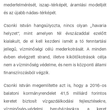
mederfelmérését, iszap-térképét, áramlási modelljét
és az újabb nádas-térképét.
Csonki István hangsúlyozta, nincs olyan „havaria
helyzet”, mint amelyen fél évszázaddal ezelőtt
kialakult, de el kell kezdeni ismét a tó fenntartási
jellegű, vízminőségi célú mederkotrását. A minden
évben elvégzett strand, illetve kikötőkotrások célja
nem a vízminőség védelme, és nem is központi állami
finanszírozásból végzik.
Csonki István megemlítette azt is, hogy a 2016-os
balatoni kormányrendelet 41,5 milliárd forintos
keretet biztosít vízgazdálkodási fejlesztésekre,
vízminőség-védelmi beruházásokra, a keret