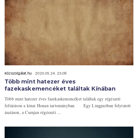
Közszolgálat.hu
2020.05.24. 23:06
Több mint hatezer éves
fazekaskemencéket találtak Kínában
Több mint hatezer éves fazekaskemencéket találtak egy régészeti
feltáráson a kínai Honan tartományban. Egy Lingpaóban folytatott
ásatáson, a Csenjan régészeti ...