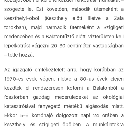
szögezte le. Ezt követően, második ütemeként a
Keszthelyi-öböl (Keszthely előtt illetve a Zala
torokban), majd harmadik ütemeként a Szigligeti
medencében és a Balatonfűzfő előtti vízterületen kell
lepelkotrást végezni 20-30 centiméter vastagságban
– tette hozzá.
Az igazgató emlékeztetett arra, hogy korábban az
1970-es évek végén, illetve a 80-as évek elején
kezdték el rendszeresen kotorni a Balatonból a
foszforban gazdag mederüledéket az ökológiai
katasztrófával fenyegető mértékű algásodás miatt.
Ekkor 5-6 kotróhajó dolgozott napi 24 órában a
keszthelyi és szigligeti öbölben. A munkálatokra