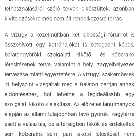
felhasználásáról szóló tervek elkészültek, azonban
kivitelezésekre még nem áll rendelkezésre forrás.
A vízügy a közelmúltban két lakossági fórumot is
összehívott egy kotróhajókat is befogadni képes,
balatongyöröki szolgálati kikötő- és kőberakó
létesítésének terve, valamint a helyi zagyelhelyezés
tervezése miatti egyeztetésre. A vízügyi szakemberek
11 helyszínt vizsgáltak meg a Balaton partján annak
eldöntéséhez, hol lehetne a legideálisabb egy
szolgálati kikötő kialakítása. Az előzetes tanulmányok
alapján az állami tulajdonban lévő györöki zagytérre
esett a választás, de a térségben lakók és érdekeltek
sem kőberakó, sem ipari kikötő létesítését nem