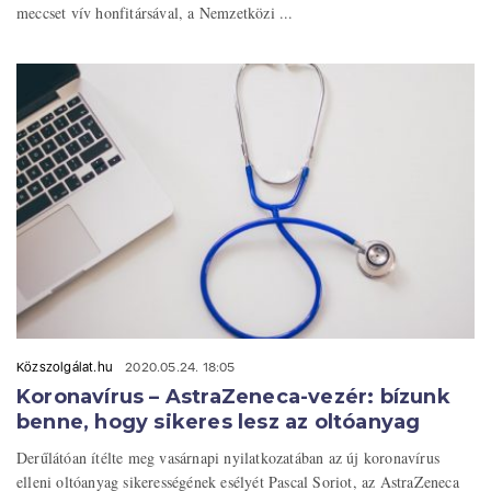
meccset vív honfitársával, a Nemzetközi ...
Közszolgálat.hu
2020.05.24. 18:05
Koronavírus – AstraZeneca-vezér: bízunk
benne, hogy sikeres lesz az oltóanyag
Derűlátóan ítélte meg vasárnapi nyilatkozatában az új koronavírus
elleni oltóanyag sikerességének esélyét Pascal Soriot, az AstraZeneca