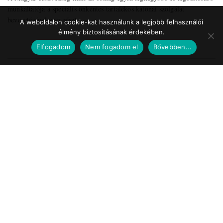
munkáltatója a speciális önkéntes tartalékos katonai szolgálat
bevezetésével vesz részt ...
A weboldalon cookie-kat használunk a legjobb felhasználói
élmény biztosításának érdekében.
Elfogadom
Nem fogadom el
Bővebben...
Impresszum
Médiaajánlat
Szerzői jogok
Facebook
© 2017 Tematic Media Group Kft.
Felügyeleti Szerv
Nemzeti Média- és Hírközlési Hatóság