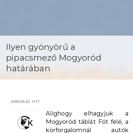
Ilyen gyönyörű a
pipacsmező Mogyoród
határában
2020.05.22. 11:17
Alighogy elhagyjuk a
Mogyoród táblát Fót felé, a
körforgalomnál autók