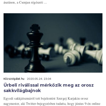
ásatáson, a Csenjan régészeti ...
Közszolgálat.hu
2020.05.24. 23:04
Űrbeli riválissal mérkőzik meg az orosz
sakkvilágbajnok
Egyedi sakkjátszmáról tett bejelentést Szergej Karjakin orosz
nagymester, aki Twitter-bejegyzésben tudatta, hogy június 9-én online