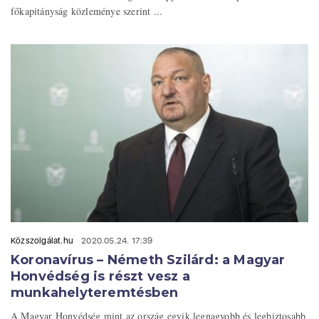
főkapitányság közleménye szerint ...
Közszolgálat.hu
2020.05.24. 17:39
Koronavírus – Németh Szilárd: a Magyar
Honvédség is részt vesz a
munkahelyteremtésben
A Magyar Honvédség mint az ország egyik legnagyobb és legbiztosabb