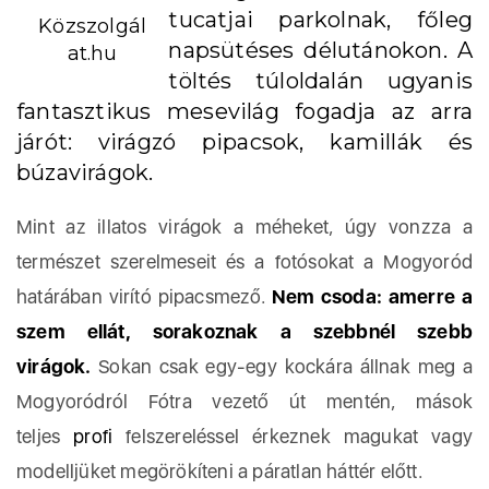
tucatjai parkolnak, főleg
Közszolgál
napsütéses délutánokon. A
at.hu
töltés túloldalán ugyanis
fantasztikus mesevilág fogadja az arra
járót: virágzó pipacsok, kamillák és
búzavirágok.
Mint az illatos virágok a méheket, úgy vonzza a
természet szerelmeseit és a fotósokat a Mogyoród
határában virító pipacsmező.
Nem csoda: amerre a
szem ellát, sorakoznak a szebbnél szebb
virágok.
Sokan csak egy-egy kockára állnak meg a
Mogyoródról Fótra vezető út mentén, mások
teljes
profi
felszereléssel érkeznek magukat vagy
modelljüket megörökíteni a páratlan háttér előtt.