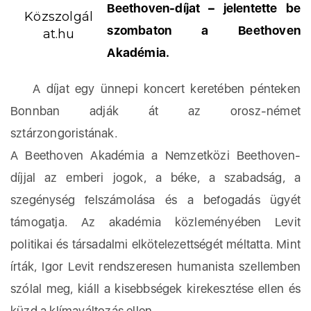
Beethoven-díjat – jelentette be
Közszolgál
szombaton a Beethoven
at.hu
Akadémia.
A díjat egy ünnepi koncert keretében pénteken
Bonnban adják át az orosz-német
sztárzongoristának.
A Beethoven Akadémia a Nemzetközi Beethoven-
díjjal az emberi jogok, a béke, a szabadság, a
szegénység felszámolása és a befogadás ügyét
támogatja. Az akadémia közleményében Levit
politikai és társadalmi elkötelezettségét méltatta. Mint
írták, Igor Levit rendszeresen humanista szellemben
szólal meg, kiáll a kisebbségek kirekesztése ellen és
küzd a klímaváltozás ellen.