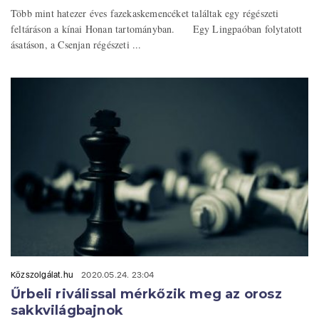
Több mint hatezer éves fazekaskemencéket találtak egy régészeti
feltáráson a kínai Honan tartományban. Egy Lingpaóban folytatott
ásatáson, a Csenjan régészeti ...
Közszolgálat.hu
2020.05.24. 23:04
Űrbeli riválissal mérkőzik meg az orosz
sakkvilágbajnok