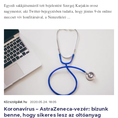
Egyedi sakkjátszmáról tett bejelentést Szergej Karjakin orosz
nagymester, aki Twitter-bejegyzésben tudatta, hogy június 9-én online
meccset vív honfitársával, a Nemzetközi ...
Közszolgálat.hu
2020.05.24. 18:05
Koronavírus – AstraZeneca-vezér: bízunk
benne, hogy sikeres lesz az oltóanyag