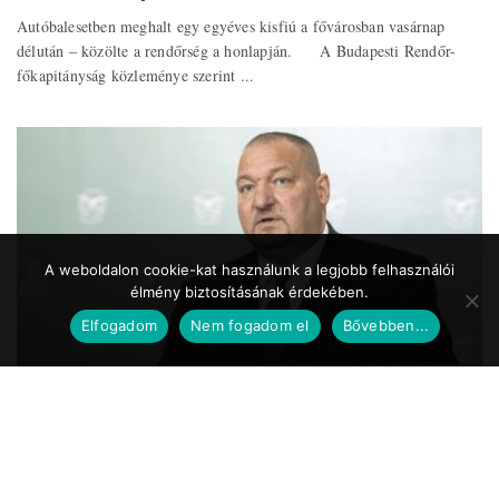
Autóbalesetben meghalt egy egyéves kisfiú a fővárosban vasárnap
délután – közölte a rendőrség a honlapján. A Budapesti Rendőr-
főkapitányság közleménye szerint ...
A weboldalon cookie-kat használunk a legjobb felhasználói
élmény biztosításának érdekében.
Elfogadom
Nem fogadom el
Bővebben...
Közszolgálat.hu
2020.05.24. 17:39
Koronavírus – Németh Szilárd: a Magyar
Honvédség is részt vesz a