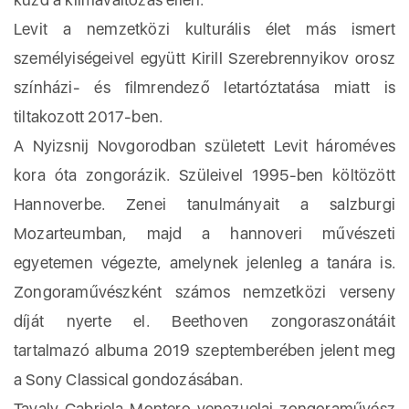
Levit a nemzetközi kulturális élet más ismert
személyiségeivel együtt Kirill Szerebrennyikov orosz
színházi- és filmrendező letartóztatása miatt is
tiltakozott 2017-ben.
A Nyizsnij Novgorodban született Levit hároméves
kora óta zongorázik. Szüleivel 1995-ben költözött
Hannoverbe. Zenei tanulmányait a salzburgi
Mozarteumban, majd a hannoveri művészeti
egyetemen végezte, amelynek jelenleg a tanára is.
Zongoraművészként számos nemzetközi verseny
díját nyerte el. Beethoven zongoraszonátáit
tartalmazó albuma 2019 szeptemberében jelent meg
a Sony Classical gondozásában.
Tavaly Gabriela Montero venezuelai zongoraművész