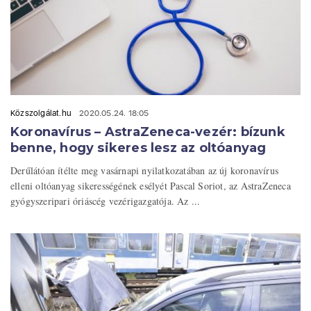
Közszolgálat.hu
2020.05.24. 18:05
Koronavírus – AstraZeneca-vezér: bízunk
benne, hogy sikeres lesz az oltóanyag
Derűlátóan ítélte meg vasárnapi nyilatkozatában az új koronavírus
elleni oltóanyag sikerességének esélyét Pascal Soriot, az AstraZeneca
gyógyszeripari óriáscég vezérigazgatója. Az ...