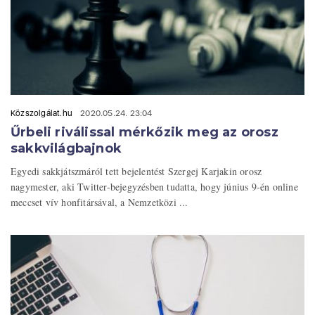
Közszolgálat.hu
2020.05.24. 23:04
Űrbeli riválissal mérkőzik meg az orosz
sakkvilágbajnok
Egyedi sakkjátszmáról tett bejelentést Szergej Karjakin orosz
nagymester, aki Twitter-bejegyzésben tudatta, hogy június 9-én online
meccset vív honfitársával, a Nemzetközi ...