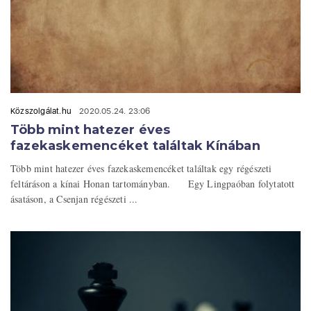
Közszolgálat.hu
2020.05.24. 23:06
Több mint hatezer éves
fazekaskemencéket találtak Kínában
Több mint hatezer éves fazekaskemencéket találtak egy régészeti
feltáráson a kínai Honan tartományban. Egy Lingpaóban folytatott
ásatáson, a Csenjan régészeti ...