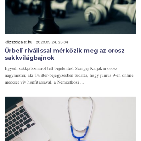
Közszolgálat.hu
2020.05.24. 23:04
Űrbeli riválissal mérkőzik meg az orosz
sakkvilágbajnok
Egyedi sakkjátszmáról tett bejelentést Szergej Karjakin orosz
nagymester, aki Twitter-bejegyzésben tudatta, hogy június 9-én online
meccset vív honfitársával, a Nemzetközi ...