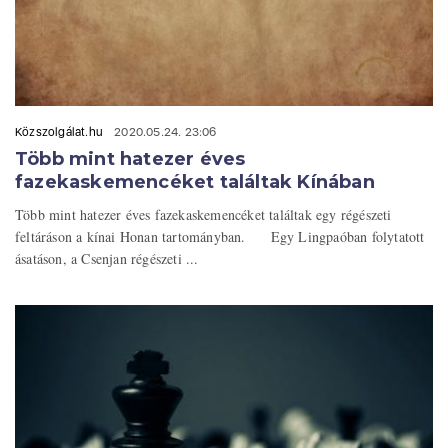
Közszolgálat.hu
2020.05.24. 23:06
Több mint hatezer éves
fazekaskemencéket találtak Kínában
Több mint hatezer éves fazekaskemencéket találtak egy régészeti
feltáráson a kínai Honan tartományban. Egy Lingpaóban folytatott
ásatáson, a Csenjan régészeti ...