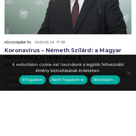
Közszolgálat.hu
2020.05.24. 17:39
Koronavírus – Németh Szilárd: a Magyar
Honvédség is részt vesz a
munkahelyteremtésben
A weboldalon cookie-kat használunk a legjobb felhasználói
élmény biztosításának érdekében.
A Magyar Honvédség mint az ország egyik legnagyobb és legbiztosabb
Elfogadom
Nem fogadom el
Bővebben...
munkáltatója a speciális önkéntes tartalékos katonai szolgálat
bevezetésével vesz részt ...