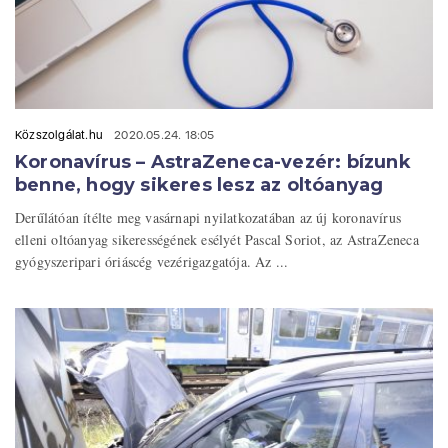
Közszolgálat.hu
2020.05.24. 18:05
Koronavírus – AstraZeneca-vezér: bízunk
benne, hogy sikeres lesz az oltóanyag
Derűlátóan ítélte meg vasárnapi nyilatkozatában az új koronavírus
elleni oltóanyag sikerességének esélyét Pascal Soriot, az AstraZeneca
gyógyszeripari óriáscég vezérigazgatója. Az ...