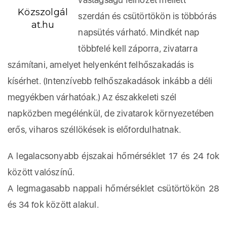
Közszolgál
szerdán és csütörtökön is többórás
at.hu
napsütés várható. Mindkét nap
többfelé kell záporra, zivatarra
számítani, amelyet helyenként felhőszakadás is
kísérhet. (Intenzívebb felhőszakadások inkább a déli
megyékben várhatóak.) Az északkeleti szél
napközben megélénkül, de zivatarok környezetében
erős, viharos széllökések is előfordulhatnak.
A legalacsonyabb éjszakai hőmérséklet 17 és 24 fok
között valószínű.
A legmagasabb nappali hőmérséklet csütörtökön 28
és 34 fok között alakul.