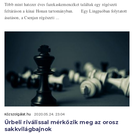
Több mint hatezer éves fazekaskemencéket találtak egy régészeti
feltáráson a kínai Honan tartományban. Egy Lingpaóban folytatott
ásatáson, a Csenjan régészeti ...
Közszolgálat.hu
2020.05.24. 23:04
Űrbeli riválissal mérkőzik meg az orosz
sakkvilágbajnok