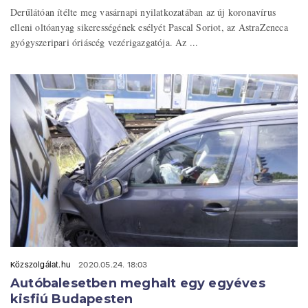
Derűlátóan ítélte meg vasárnapi nyilatkozatában az új koronavírus
elleni oltóanyag sikerességének esélyét Pascal Soriot, az AstraZeneca
gyógyszeripari óriáscég vezérigazgatója. Az ...
Közszolgálat.hu
2020.05.24. 18:03
Autóbalesetben meghalt egy egyéves
kisfiú Budapesten