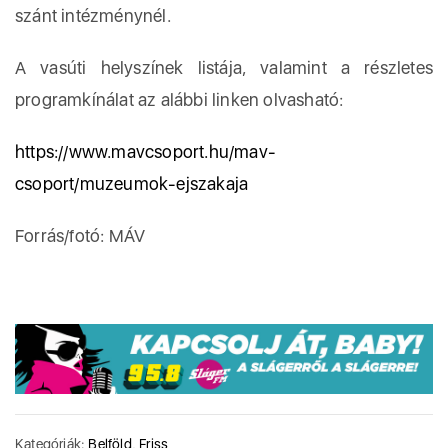
szánt intézménynél.
A vasúti helyszínek listája, valamint a részletes
programkínálat az alábbi linken olvasható:
https://www.mavcsoport.hu/mav-
csoport/muzeumok-ejszakaja
Forrás/fotó: MÁV
Kategóriák:
Belföld
,
Friss