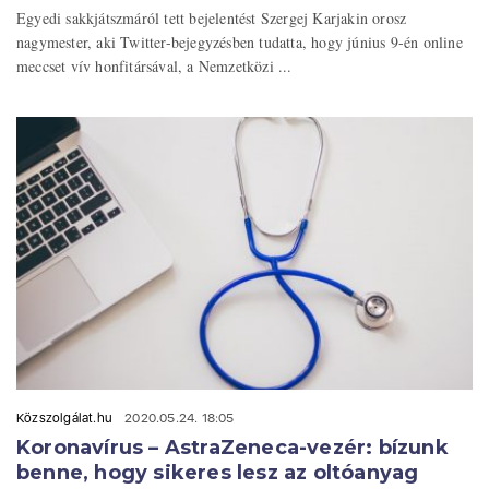
Egyedi sakkjátszmáról tett bejelentést Szergej Karjakin orosz
nagymester, aki Twitter-bejegyzésben tudatta, hogy június 9-én online
meccset vív honfitársával, a Nemzetközi ...
Közszolgálat.hu
2020.05.24. 18:05
Koronavírus – AstraZeneca-vezér: bízunk
benne, hogy sikeres lesz az oltóanyag