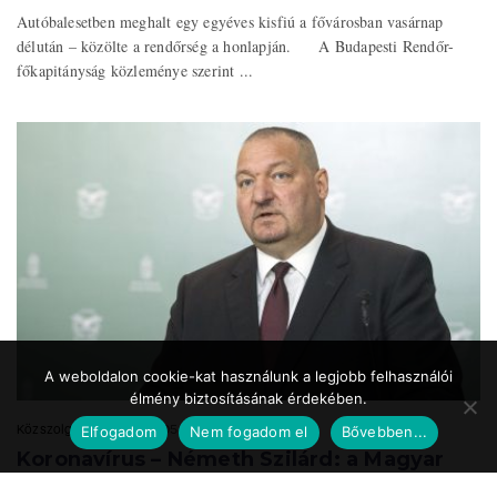
Autóbalesetben meghalt egy egyéves kisfiú a fővárosban vasárnap
délután – közölte a rendőrség a honlapján. A Budapesti Rendőr-
főkapitányság közleménye szerint ...
A weboldalon cookie-kat használunk a legjobb felhasználói
élmény biztosításának érdekében.
Közszolgálat.hu
2020.05.24. 17:39
Elfogadom
Nem fogadom el
Bővebben...
Koronavírus – Németh Szilárd: a Magyar
Honvédség is részt vesz a