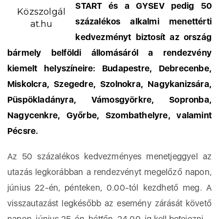
START és a GYSEV pedig 50
Közszolgál
százalékos alkalmi menettérti
at.hu
kedvezményt biztosít az ország
bármely belföldi állomásáról a rendezvény
kiemelt helyszíneire:
Budapestre, Debrecenbe,
Miskolcra, Szegedre, Szolnokra, Nagykanizsára,
Püspökladányra, Vámosgyörkre,
Sopronba,
Nagycenkre, Győrbe, Szombathelyre, valamint
Pécsre.
Az 50 százalékos kedvezményes menetjeggyel az
utazás legkorábban a rendezvényt megelőző napon,
június 22-én, pénteken, 0.00-tól kezdhető meg. A
visszautazást legkésőbb az esemény zárását követő
napon, június 25-én, hétfőn, 24.00-ig kell befejezni.