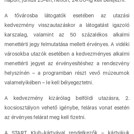
A fővárosba látogatók esetében az utazási
kedvezmény visszautazáskor a látogatást igazoló
karszalag, valamint az 50 százalékos alkalmi
menettérti jegy felmutatása mellett érvényes. A vidéki
városokba utazók esetében a kedvezményes alkalmi
menettérti jegyet az érvényesítéshez a rendezvény
helyszínén – a programban részt vevő múzeumok
valamelyikében – le kell bélyegeztetni.
A kedvezmény kizárólag belföldi utazásra, 2.
kocsiosztályon vehető igénybe, feláras vonat esetén
az érvényes felárat meg kell fizetni.
A START Klub-kártyával rendelkezők – kártyájuk