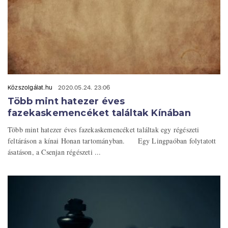
Közszolgálat.hu
2020.05.24. 23:06
Több mint hatezer éves
fazekaskemencéket találtak Kínában
Több mint hatezer éves fazekaskemencéket találtak egy régészeti
feltáráson a kínai Honan tartományban. Egy Lingpaóban folytatott
ásatáson, a Csenjan régészeti ...