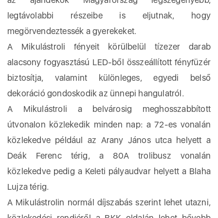
legtávolabbi részeibe is eljutnak, hogy
megörvendeztessék a gyerekeket.
A Mikulástroli fényeit körülbelül tízezer darab
alacsony fogyasztású LED-ből összeállított fényfüzér
biztosítja, valamint különleges, egyedi belső
dekoráció gondoskodik az ünnepi hangulatról.
A Mikulástroli a belvárosig meghosszabbított
útvonalon közlekedik minden nap: a 72-es vonalán
közlekedve például az Arany János utca helyett a
Deák Ferenc térig, a 80A trolibusz vonalán
közlekedve pedig a Keleti pályaudvar helyett a Blaha
Lujza térig.
A Mikulástrolin normál díjszabás szerint lehet utazni,
közlekedési rendjéről a BKK oldalán lehet bővebb