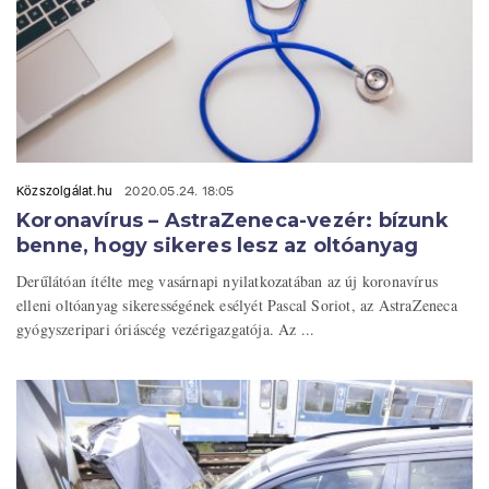
Közszolgálat.hu
2020.05.24. 18:05
Koronavírus – AstraZeneca-vezér: bízunk
benne, hogy sikeres lesz az oltóanyag
Derűlátóan ítélte meg vasárnapi nyilatkozatában az új koronavírus
elleni oltóanyag sikerességének esélyét Pascal Soriot, az AstraZeneca
gyógyszeripari óriáscég vezérigazgatója. Az ...