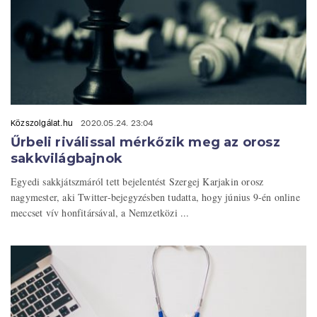
Közszolgálat.hu
2020.05.24. 23:04
Űrbeli riválissal mérkőzik meg az orosz
sakkvilágbajnok
Egyedi sakkjátszmáról tett bejelentést Szergej Karjakin orosz
nagymester, aki Twitter-bejegyzésben tudatta, hogy június 9-én online
meccset vív honfitársával, a Nemzetközi ...