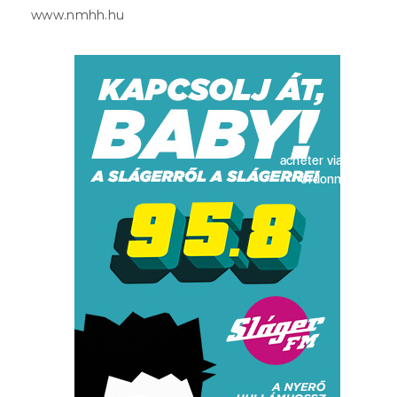
www.nmhh.hu
acheter viagra sans
ordonnance