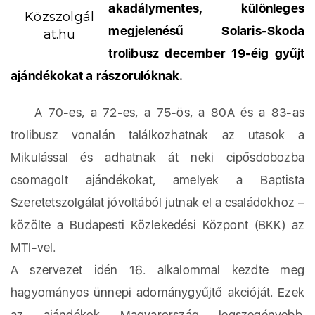
akadálymentes, különleges
Közszolgál
megjelenésű Solaris-Skoda
at.hu
trolibusz december 19-éig gyűjt
ajándékokat a rászorulóknak.
A 70-es, a 72-es, a 75-ös, a 80A és a 83-as
trolibusz vonalán találkozhatnak az utasok a
Mikulással és adhatnak át neki cipősdobozba
csomagolt ajándékokat, amelyek a Baptista
Szeretetszolgálat jóvoltából jutnak el a családokhoz –
közölte a Budapesti Közlekedési Központ (BKK) az
MTI-vel.
A szervezet idén 16. alkalommal kezdte meg
hagyományos ünnepi adománygyűjtő akcióját. Ezek
az ajándékok Magyarország legszegényebb,