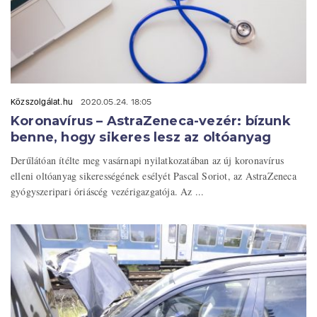
Közszolgálat.hu
2020.05.24. 18:05
Koronavírus – AstraZeneca-vezér: bízunk
benne, hogy sikeres lesz az oltóanyag
Derűlátóan ítélte meg vasárnapi nyilatkozatában az új koronavírus
elleni oltóanyag sikerességének esélyét Pascal Soriot, az AstraZeneca
gyógyszeripari óriáscég vezérigazgatója. Az ...