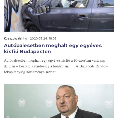
Közszolgálat.hu
2020.05.24. 18:03
Autóbalesetben meghalt egy egyéves
kisfiú Budapesten
Autóbalesetben meghalt egy egyéves kisfiú a fővárosban vasárnap
délután – közölte a rendőrség a honlapján. A Budapesti Rendőr-
főkapitányság közleménye szerint ...