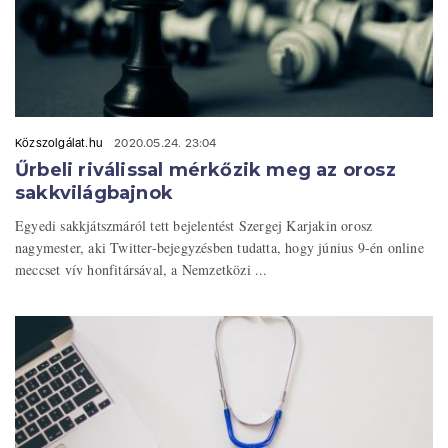
Közszolgálat.hu
2020.05.24. 23:04
Űrbeli riválissal mérkőzik meg az orosz
sakkvilágbajnok
Egyedi sakkjátszmáról tett bejelentést Szergej Karjakin orosz
nagymester, aki Twitter-bejegyzésben tudatta, hogy június 9-én online
meccset vív honfitársával, a Nemzetközi ...