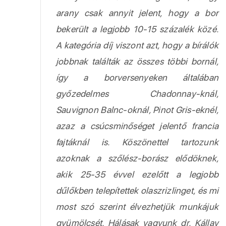
arany csak annyit jelent, hogy a bor
bekerült a legjobb 10-15 százalék közé.
A kategória díj viszont azt, hogy a bírálók
jobbnak találták az összes többi bornál,
így a borversenyeken általában
győzedelmes Chadonnay-knál,
Sauvignon Balnc-oknál, Pinot Gris-eknél,
azaz a csúcsminőséget jelentő francia
fajtáknál is. Köszönettel tartozunk
azoknak a szőlész-borász elődöknek,
akik 25-35 évvel ezelőtt a legjobb
dűlőkben telepítettek olaszrizlinget, és mi
most szó szerint élvezhetjük munkájuk
gyümölcsét. Hálásak vagyunk dr. Kállay