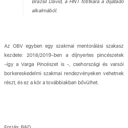
Brazsil Dávid, a HNT főtitkára a díjátadó
alkalmából.
Az OBV egyben egy szakmai mentorálási szakasz
kezdete: 2018/2019-ben a díjnyertes pincészetek
-így a Varga Pincészet is -, csehországi és varsói
borkereskedelmi szakmai rendezvényeken vehetnek
részt, és ez a kör a továbbiakban bővülhet.
Forrás: B&D