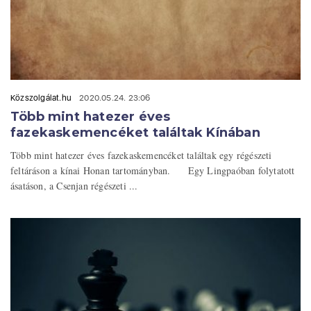
Közszolgálat.hu
2020.05.24. 23:06
Több mint hatezer éves
fazekaskemencéket találtak Kínában
Több mint hatezer éves fazekaskemencéket találtak egy régészeti
feltáráson a kínai Honan tartományban. Egy Lingpaóban folytatott
ásatáson, a Csenjan régészeti ...