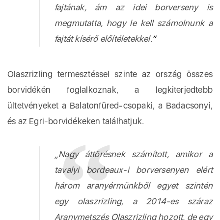
fajtának, ám az idei borverseny is
megmutatta, hogy le kell számolnunk a
fajtát kísérő előítéletekkel.
”
Olaszrizling termesztéssel szinte az ország összes
borvidékén foglalkoznak, a legkiterjedtebb
ültetvényeket a Balatonfüred-csopaki, a Badacsonyi,
és az Egri-borvidékeken találhatjuk.
„Nagy áttörésnek számított, amikor a
tavalyi bordeaux-i borversenyen elért
három aranyérmünkből egyet szintén
egy olaszrizling, a 2014-es száraz
Aranymetszés Olaszrizling hozott, de egy