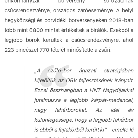
önkormányzat borverseny sorozatának
csúcsrendezvénye, országos záróeseménye. A helyi
hegyközségi és borvidéki borversenyeken 2018-ban
több mint 6800 mintát értékeltek a bírálók. Ezekből a
legjobb borok kerültek a csúcsrendezvényre, ahol
223 pincészet 770 tételét minősítette a zsűri.
„A szőlő-bor ágazati stratégiában
kijelöltük az OBV fejlesztésének irányait.
Ezzel összhangban a HNT Nagydíjakkal
jutalmazza a legjobb kárpát-medencei,
nagy fehérborokat. Az idei év
különlegessége, hogy a legjobb fehérbor
is ebből a fajtakörből került ki” – emelte ki