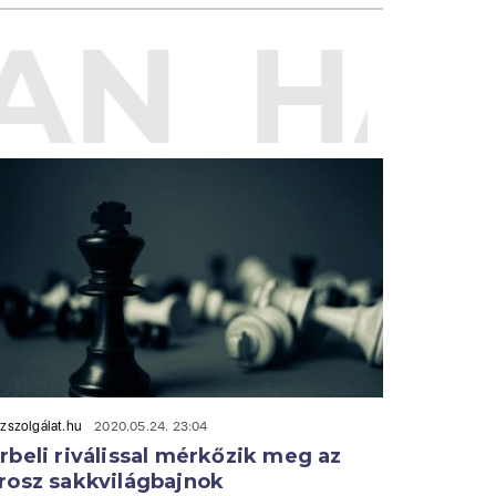
AN
HAS
zszolgálat.hu
2020.05.24. 23:04
rbeli riválissal mérkőzik meg az
rosz sakkvilágbajnok