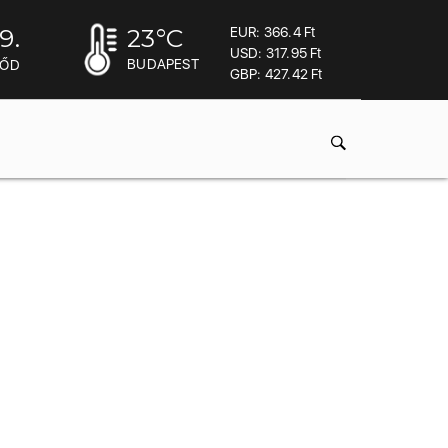
9.
23
°C
EUR: 366.4 Ft
USD: 317.95 Ft
BUDAPEST
MŐD
GBP: 427.42 Ft