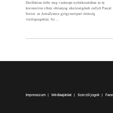
Derűlátóan ítélte meg vasárnapi nyilatkozatában az új
koronavírus elleni oltóanyag sikerességének esélyét Pascal
Soriot, az AstraZeneca gyógyszeripari óriáscég
vezérigazgatója. Az ...
Impresszum
Médiaajánlat
Szerzői jogok
Fac