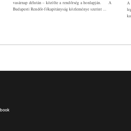
vasárnap délután – közölte a rendőrség a honlapján. A
A 
Budapesti Rendőr-főkapitányság közleménye szerint ...
le
ka
ebook