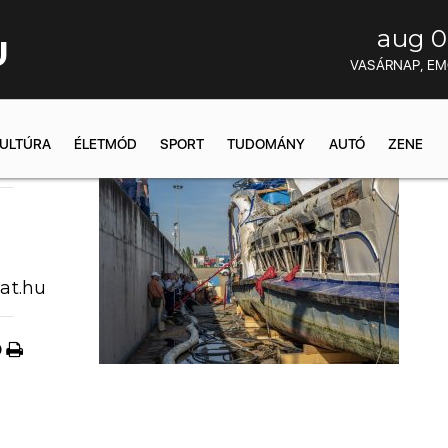
aug 0
U
VASÁRNAP, E
ULTÚRA
ÉLETMÓD
SPORT
TUDOMÁNY
AUTÓ
ZENE
5:03
at.hu