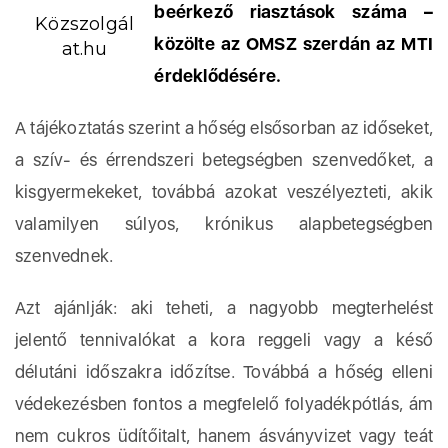
beérkező riasztások száma –
Közszolgál
közölte az OMSZ szerdán az MTI
at.hu
érdeklődésére.
A tájékoztatás szerint a hőség elsősorban az időseket,
a szív- és érrendszeri betegségben szenvedőket, a
kisgyermekeket, továbbá azokat veszélyezteti, akik
valamilyen súlyos, krónikus alapbetegségben
szenvednek.
Azt ajánlják: aki teheti, a nagyobb megterhelést
jelentő tennivalókat a kora reggeli vagy a késő
délutáni időszakra időzítse. Továbbá a hőség elleni
védekezésben fontos a megfelelő folyadékpótlás, ám
nem cukros üdítőitalt, hanem ásványvizet vagy teát