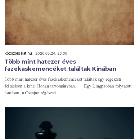
Közszolgálat.hu
2020.05.24. 23:06
Több mint hatezer éves
fazekaskemencéket találtak Kínában
Több mint hatezer éves fazekaskemencéket találtak egy régészeti
feltáráson a kínai Honan tartományban. Egy Lingpaóban folytatott
ásatáson, a Csenjan régészeti ...