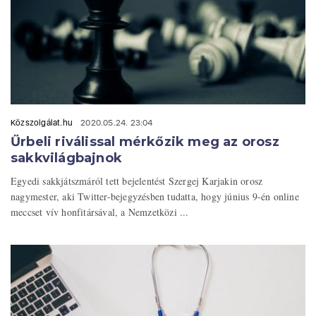
Közszolgálat.hu
2020.05.24. 23:04
Űrbeli riválissal mérkőzik meg az orosz
sakkvilágbajnok
Egyedi sakkjátszmáról tett bejelentést Szergej Karjakin orosz
nagymester, aki Twitter-bejegyzésben tudatta, hogy június 9-én online
meccset vív honfitársával, a Nemzetközi ...