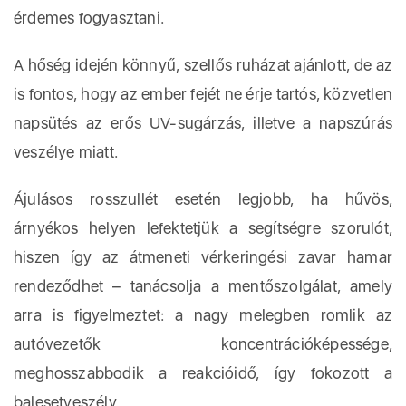
érdemes fogyasztani.
A hőség idején könnyű, szellős ruházat ajánlott, de az
is fontos, hogy az ember fejét ne érje tartós, közvetlen
napsütés az erős UV-sugárzás, illetve a napszúrás
veszélye miatt.
Ájulásos rosszullét esetén legjobb, ha hűvös,
árnyékos helyen lefektetjük a segítségre szorulót,
hiszen így az átmeneti vérkeringési zavar hamar
rendeződhet – tanácsolja a mentőszolgálat, amely
arra is figyelmeztet: a nagy melegben romlik az
autóvezetők koncentrációképessége,
meghosszabbodik a reakcióidő, így fokozott a
balesetveszély.