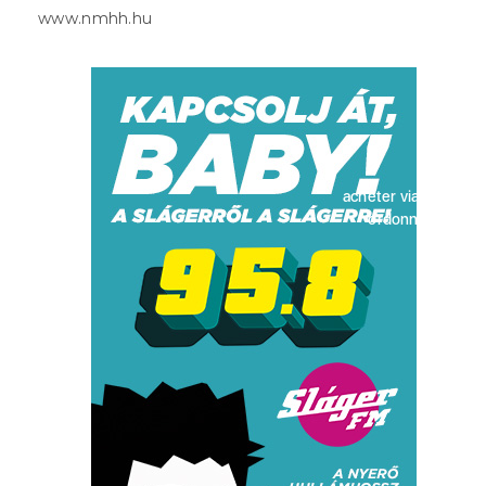
www.nmhh.hu
acheter viagra sans
ordonnance