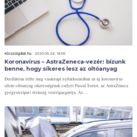
Közszolgálat.hu
2020.05.24. 18:05
Koronavírus – AstraZeneca-vezér: bízunk
benne, hogy sikeres lesz az oltóanyag
Derűlátóan ítélte meg vasárnapi nyilatkozatában az új koronavírus
elleni oltóanyag sikerességének esélyét Pascal Soriot, az AstraZeneca
gyógyszeripari óriáscég vezérigazgatója. Az ...