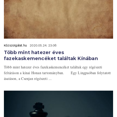
Közszolgálat.hu
2020.05.24. 23:06
Több mint hatezer éves
fazekaskemencéket találtak Kínában
Több mint hatezer éves fazekaskemencéket találtak egy régészeti
feltáráson a kínai Honan tartományban. Egy Lingpaóban folytatott
ásatáson, a Csenjan régészeti ...