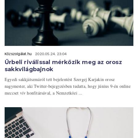
Közszolgálat.hu
2020.05.24. 23:04
Űrbeli riválissal mérkőzik meg az orosz
sakkvilágbajnok
Egyedi sakkjátszmáról tett bejelentést Szergej Karjakin orosz
nagymester, aki Twitter-bejegyzésben tudatta, hogy június 9-én online
meccset vív honfitársával, a Nemzetközi ...