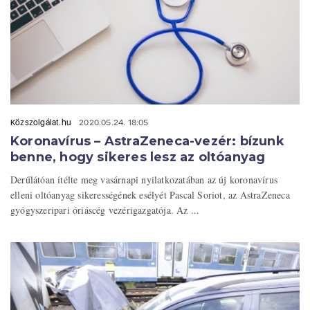
Közszolgálat.hu
2020.05.24. 18:05
Koronavírus – AstraZeneca-vezér: bízunk
benne, hogy sikeres lesz az oltóanyag
Derűlátóan ítélte meg vasárnapi nyilatkozatában az új koronavírus
elleni oltóanyag sikerességének esélyét Pascal Soriot, az AstraZeneca
gyógyszeripari óriáscég vezérigazgatója. Az ...