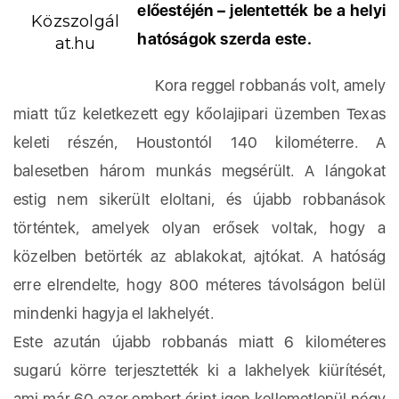
előestéjén – jelentették be a helyi
Közszolgál
hatóságok szerda este.
at.hu
Kora reggel robbanás volt, amely
miatt tűz keletkezett egy kőolajipari üzemben Texas
keleti részén, Houstontól 140 kilométerre. A
balesetben három munkás megsérült. A lángokat
estig nem sikerült eloltani, és újabb robbanások
történtek, amelyek olyan erősek voltak, hogy a
közelben betörték az ablakokat, ajtókat. A hatóság
erre elrendelte, hogy 800 méteres távolságon belül
mindenki hagyja el lakhelyét.
Este azután újabb robbanás miatt 6 kilométeres
sugarú körre terjesztették ki a lakhelyek kiürítését,
ami már 60 ezer embert érint igen kellemetlenül négy