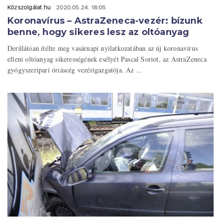
Közszolgálat.hu
2020.05.24. 18:05
Koronavírus – AstraZeneca-vezér: bízunk
benne, hogy sikeres lesz az oltóanyag
Derűlátóan ítélte meg vasárnapi nyilatkozatában az új koronavírus
elleni oltóanyag sikerességének esélyét Pascal Soriot, az AstraZeneca
gyógyszeripari óriáscég vezérigazgatója. Az ...