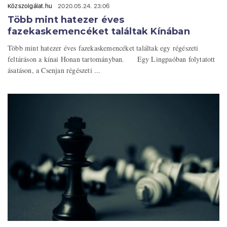
Közszolgálat.hu
2020.05.24. 23:06
Több mint hatezer éves
fazekaskemencéket találtak Kínában
Több mint hatezer éves fazekaskemencéket találtak egy régészeti
feltáráson a kínai Honan tartományban. Egy Lingpaóban folytatott
ásatáson, a Csenjan régészeti ...