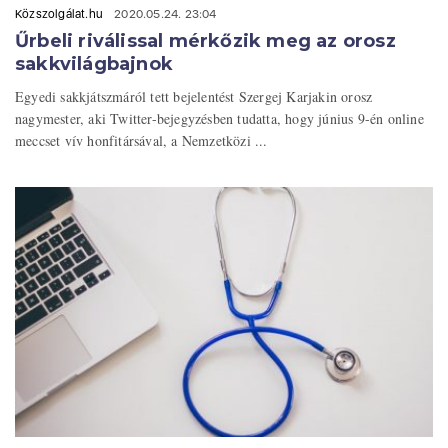
Közszolgálat.hu
2020.05.24. 23:04
Űrbeli riválissal mérkőzik meg az orosz
sakkvilágbajnok
Egyedi sakkjátszmáról tett bejelentést Szergej Karjakin orosz
nagymester, aki Twitter-bejegyzésben tudatta, hogy június 9-én online
meccset vív honfitársával, a Nemzetközi ...