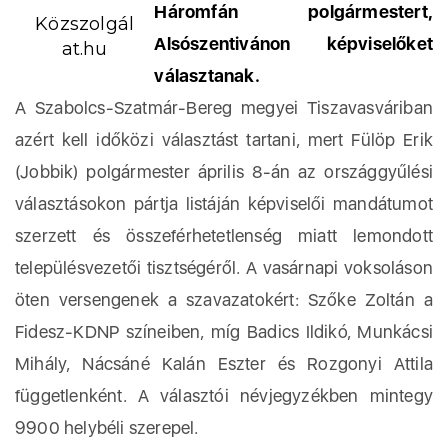
Háromfán polgármestert,
Közszolgál
Alsószentivánon képviselőket
at.hu
választanak.
A Szabolcs-Szatmár-Bereg megyei Tiszavasváriban
azért kell időközi választást tartani, mert Fülöp Erik
(Jobbik) polgármester április 8-án az országgyűlési
választásokon pártja listáján képviselői mandátumot
szerzett és összeférhetetlenség miatt lemondott
településvezetői tisztségéről. A vasárnapi voksoláson
öten versengenek a szavazatokért: Szőke Zoltán a
Fidesz-KDNP színeiben, míg Badics Ildikó, Munkácsi
Mihály, Nácsáné Kalán Eszter és Rozgonyi Attila
függetlenként. A választói névjegyzékben mintegy
9900 helybéli szerepel.