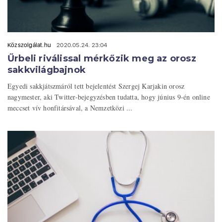
Közszolgálat.hu
2020.05.24. 23:04
Űrbeli riválissal mérkőzik meg az orosz
sakkvilágbajnok
Egyedi sakkjátszmáról tett bejelentést Szergej Karjakin orosz
nagymester, aki Twitter-bejegyzésben tudatta, hogy június 9-én online
meccset vív honfitársával, a Nemzetközi ...