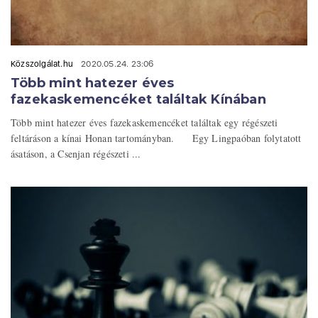
Közszolgálat.hu
2020.05.24. 23:06
Több mint hatezer éves
fazekaskemencéket találtak Kínában
Több mint hatezer éves fazekaskemencéket találtak egy régészeti
feltáráson a kínai Honan tartományban. Egy Lingpaóban folytatott
ásatáson, a Csenjan régészeti ...