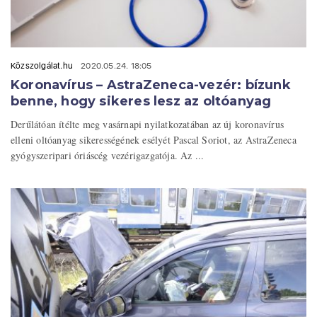
Közszolgálat.hu
2020.05.24. 18:05
Koronavírus – AstraZeneca-vezér: bízunk
benne, hogy sikeres lesz az oltóanyag
Derűlátóan ítélte meg vasárnapi nyilatkozatában az új koronavírus
elleni oltóanyag sikerességének esélyét Pascal Soriot, az AstraZeneca
gyógyszeripari óriáscég vezérigazgatója. Az ...