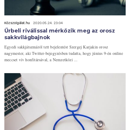
Közszolgálat.hu
2020.05.24. 23:04
Űrbeli riválissal mérkőzik meg az orosz
sakkvilágbajnok
Egyedi sakkjátszmáról tett bejelentést Szergej Karjakin orosz
nagymester, aki Twitter-bejegyzésben tudatta, hogy június 9-én online
meccset vív honfitársával, a Nemzetközi ...