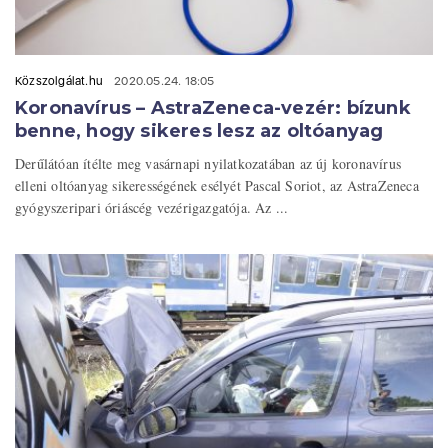
Közszolgálat.hu
2020.05.24. 18:05
Koronavírus – AstraZeneca-vezér: bízunk
benne, hogy sikeres lesz az oltóanyag
Derűlátóan ítélte meg vasárnapi nyilatkozatában az új koronavírus
elleni oltóanyag sikerességének esélyét Pascal Soriot, az AstraZeneca
gyógyszeripari óriáscég vezérigazgatója. Az ...