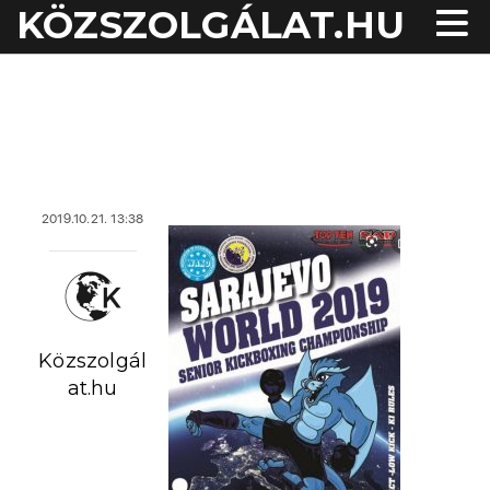
KÖZSZOLGÁLAT.HU
acheter viagra sans
ordonnance
2019.10.21. 13:38
Közszolgál
at.hu