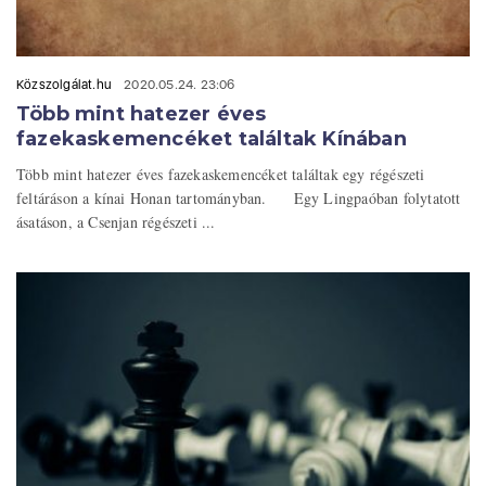
Közszolgálat.hu
2020.05.24. 23:06
Több mint hatezer éves
fazekaskemencéket találtak Kínában
Több mint hatezer éves fazekaskemencéket találtak egy régészeti
feltáráson a kínai Honan tartományban. Egy Lingpaóban folytatott
ásatáson, a Csenjan régészeti ...