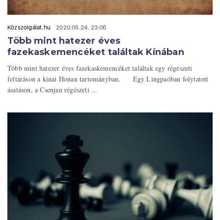
Közszolgálat.hu
2020.05.24. 23:06
Több mint hatezer éves
fazekaskemencéket találtak Kínában
Több mint hatezer éves fazekaskemencéket találtak egy régészeti
feltáráson a kínai Honan tartományban. Egy Lingpaóban folytatott
ásatáson, a Csenjan régészeti ...