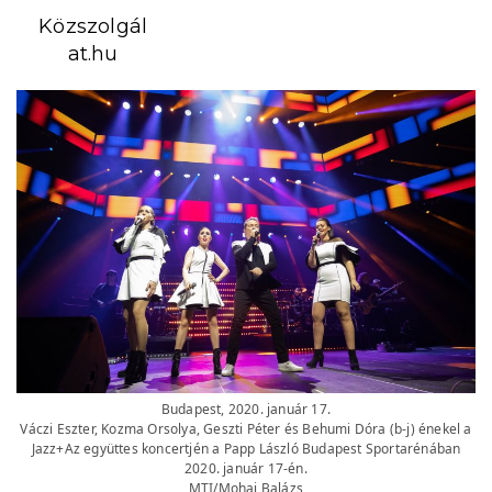
Közszolgál
at.hu
Budapest, 2020. január 17.
Váczi Eszter, Kozma Orsolya, Geszti Péter és Behumi Dóra (b-j) énekel a
Jazz+Az együttes koncertjén a Papp László Budapest Sportarénában
2020. január 17-én.
MTI/Mohai Balázs