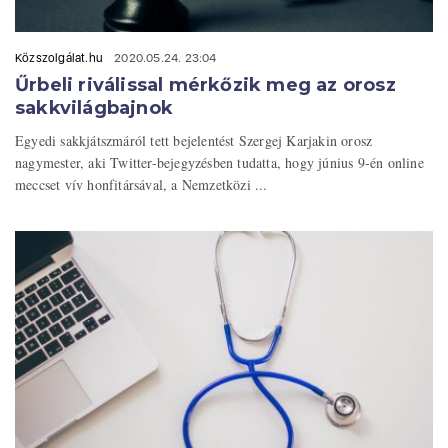
Közszolgálat.hu
2020.05.24. 23:04
Űrbeli riválissal mérkőzik meg az orosz
sakkvilágbajnok
Egyedi sakkjátszmáról tett bejelentést Szergej Karjakin orosz
nagymester, aki Twitter-bejegyzésben tudatta, hogy június 9-én online
meccset vív honfitársával, a Nemzetközi ...