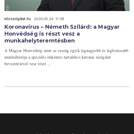
Közszolgálat.hu
2020.05.24. 17:39
Koronavírus – Németh Szilárd: a Magyar
Honvédség is részt vesz a
munkahelyteremtésben
A Magyar Honvédség mint az ország egyik legnagyobb és legbiztosabb
munkáltatója a speciális önkéntes tartalékos katonai szolgálat
bevezetésével vesz részt ...