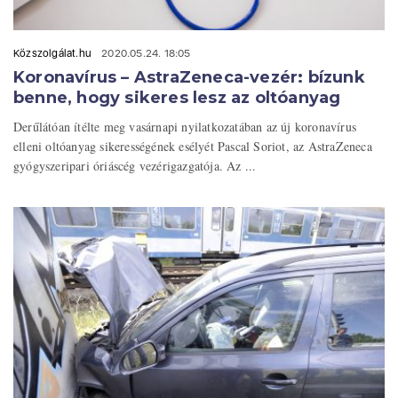
Közszolgálat.hu
2020.05.24. 18:05
Koronavírus – AstraZeneca-vezér: bízunk
benne, hogy sikeres lesz az oltóanyag
Derűlátóan ítélte meg vasárnapi nyilatkozatában az új koronavírus
elleni oltóanyag sikerességének esélyét Pascal Soriot, az AstraZeneca
gyógyszeripari óriáscég vezérigazgatója. Az ...