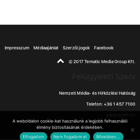
Impresszum
Médiaajánlat
Szerzői jogok
Facebook
© 2017 Tematic Media Group Kft.
Felügyeleti Szerv
Nemzeti Média- és Hírközlési Hatóság
Telefon: +36 1 457 7100
www.nmhh.hu
A weboldalon cookie-kat használunk a legjobb felhasználói
élmény biztosításának érdekében.
Elfogadom
Nem fogadom el
Bővebben...