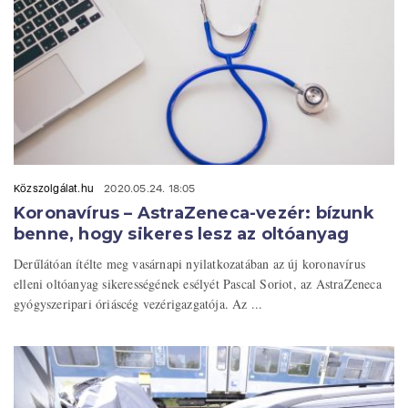
Közszolgálat.hu
2020.05.24. 18:05
Koronavírus – AstraZeneca-vezér: bízunk
benne, hogy sikeres lesz az oltóanyag
Derűlátóan ítélte meg vasárnapi nyilatkozatában az új koronavírus
elleni oltóanyag sikerességének esélyét Pascal Soriot, az AstraZeneca
gyógyszeripari óriáscég vezérigazgatója. Az ...