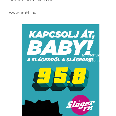
www.nmhh.hu
acheter viagra sans
ordonnance