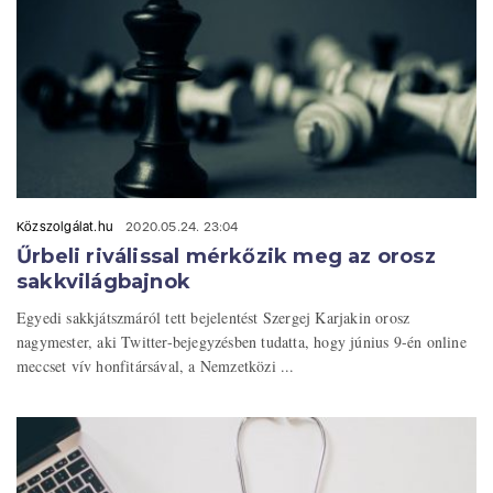
Közszolgálat.hu
2020.05.24. 23:04
Űrbeli riválissal mérkőzik meg az orosz
sakkvilágbajnok
Egyedi sakkjátszmáról tett bejelentést Szergej Karjakin orosz
nagymester, aki Twitter-bejegyzésben tudatta, hogy június 9-én online
meccset vív honfitársával, a Nemzetközi ...