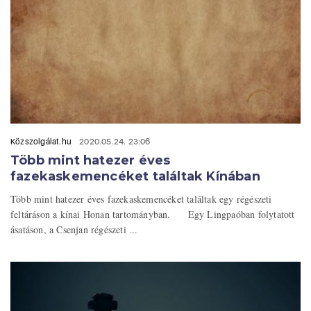
Közszolgálat.hu
2020.05.24. 23:06
Több mint hatezer éves
fazekaskemencéket találtak Kínában
Több mint hatezer éves fazekaskemencéket találtak egy régészeti
feltáráson a kínai Honan tartományban. Egy Lingpaóban folytatott
ásatáson, a Csenjan régészeti ...