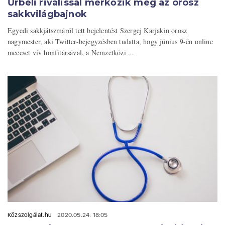
Űrbeli riválissal mérkőzik meg az orosz
sakkvilágbajnok
Egyedi sakkjátszmáról tett bejelentést Szergej Karjakin orosz
nagymester, aki Twitter-bejegyzésben tudatta, hogy június 9-én online
meccset vív honfitársával, a Nemzetközi ...
Közszolgálat.hu
2020.05.24. 18:05