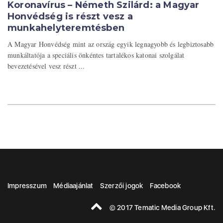
Koronavírus – Németh Szilárd: a Magyar
Honvédség is részt vesz a
munkahelyteremtésben
A Magyar Honvédség mint az ország egyik legnagyobb és legbiztosabb
munkáltatója a speciális önkéntes tartalékos katonai szolgálat
bevezetésével vesz részt ...
Impresszum
Médiaajánlat
Szerzői jogok
Facebook
© 2017 Tematic Media Group Kft.