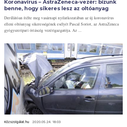
Koronavírus – AstraZeneca-vezér: bízunk
benne, hogy sikeres lesz az oltóanyag
Derűlátóan ítélte meg vasárnapi nyilatkozatában az új koronavírus
elleni oltóanyag sikerességének esélyét Pascal Soriot, az AstraZeneca
gyógyszeripari óriáscég vezérigazgatója. Az ...
Közszolgálat.hu
2020.05.24. 18:03