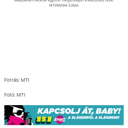
településen hetente egyszer megszólaljon a klasszikus zene.
MTI/Máthé Zoltán
Forrás: MTI
Fotó: MTI