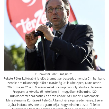
Dunakeszi, 2020. május 21.
Fekete Péter kultúráért felelõs államtitkár beszédet mond a Cimbaliband
zenekar minikoncertje elõtt a Barátság úti lakótelepen, Dunakeszin
2020. május 21-én. Minikoncertek formájában folytatódik a Térzene
Program: a következõ hetekben 11 megyében több mint 120
minikoncertet hallhatnak az érdeklõdõk. Az Emberi Erõforrások
Minisztériuma Kultúráért Felelõs Államtitkársága kezdeményezésére
útjára indított Térzene program célja, hogy minden ötezer fõ feletti