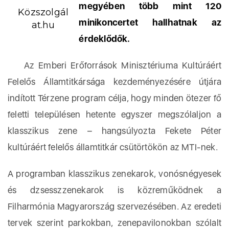
megyében több mint 120
Közszolgál
minikoncertet hallhatnak az
at.hu
érdeklődők.
Az Emberi Erőforrások Minisztériuma Kultúráért
Felelős Államtitkársága kezdeményezésére útjára
indított Térzene program célja, hogy minden ötezer fő
feletti településen hetente egyszer megszólaljon a
klasszikus zene – hangsúlyozta Fekete Péter
kultúráért felelős államtitkár csütörtökön az MTI-nek.
A programban klasszikus zenekarok, vonósnégyesek
és dzsesszzenekarok is közreműködnek a
Filharmónia Magyarország szervezésében. Az eredeti
tervek szerint parkokban, zenepavilonokban szólalt