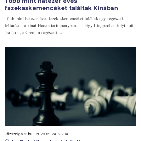
Több mint hatezer éves
fazekaskemencéket találtak Kínában
Több mint hatezer éves fazekaskemencéket találtak egy régészeti
feltáráson a kínai Honan tartományban. Egy Lingpaóban folytatott
ásatáson, a Csenjan régészeti ...
Közszolgálat.hu
2020.05.24. 23:04