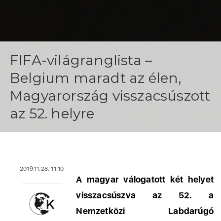
FIFA-világranglista –
Belgium maradt az élen,
Magyarország visszacsúszott
az 52. helyre
2019.11.28. 11:10
A magyar válogatott két helyet
visszacsúszva az 52. a
Nemzetközi Labdarúgó