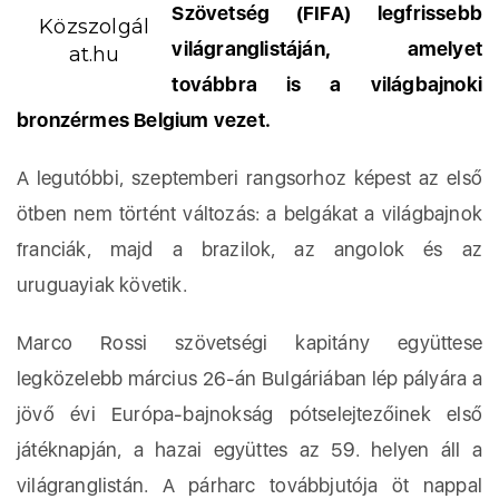
Szövetség (FIFA) legfrissebb
Közszolgál
világranglistáján, amelyet
at.hu
továbbra is a világbajnoki
bronzérmes Belgium vezet.
A legutóbbi, szeptemberi rangsorhoz képest az első
ötben nem történt változás: a belgákat a világbajnok
franciák, majd a brazilok, az angolok és az
uruguayiak követik.
Marco Rossi szövetségi kapitány együttese
legközelebb március 26-án Bulgáriában lép pályára a
jövő évi Európa-bajnokság pótselejtezőinek első
játéknapján, a hazai együttes az 59. helyen áll a
világranglistán. A párharc továbbjutója öt nappal