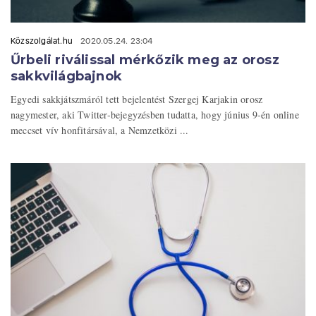
Közszolgálat.hu
2020.05.24. 23:04
Űrbeli riválissal mérkőzik meg az orosz
sakkvilágbajnok
Egyedi sakkjátszmáról tett bejelentést Szergej Karjakin orosz
nagymester, aki Twitter-bejegyzésben tudatta, hogy június 9-én online
meccset vív honfitársával, a Nemzetközi ...