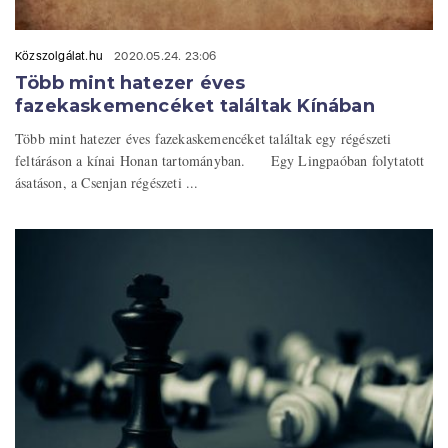
Közszolgálat.hu
2020.05.24. 23:06
Több mint hatezer éves
fazekaskemencéket találtak Kínában
Több mint hatezer éves fazekaskemencéket találtak egy régészeti
feltáráson a kínai Honan tartományban. Egy Lingpaóban folytatott
ásatáson, a Csenjan régészeti ...