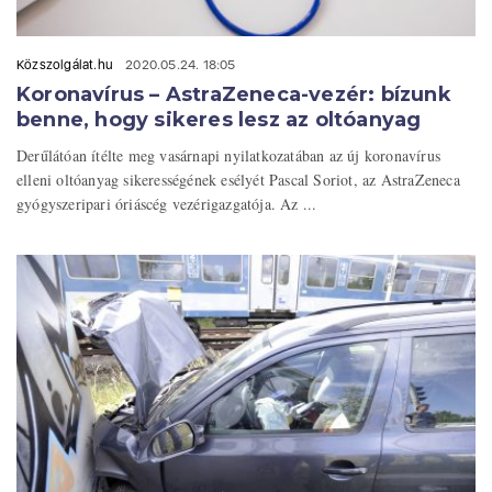
Közszolgálat.hu
2020.05.24. 18:05
Koronavírus – AstraZeneca-vezér: bízunk
benne, hogy sikeres lesz az oltóanyag
Derűlátóan ítélte meg vasárnapi nyilatkozatában az új koronavírus
elleni oltóanyag sikerességének esélyét Pascal Soriot, az AstraZeneca
gyógyszeripari óriáscég vezérigazgatója. Az ...